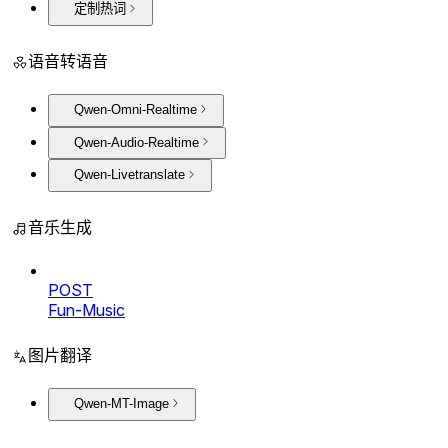
定制热词
语音转语音
Qwen-Omni-Realtime
Qwen-Audio-Realtime
Qwen-Livetranslate
音乐生成
POST
Fun-Music
图片翻译
Qwen-MT-Image