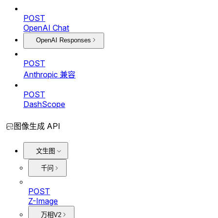
POST
OpenAI Chat
OpenAI Responses
POST
Anthropic 兼容
POST
DashScope
图像生成 API
文生图
千问
POST
Z-Image
万相V2