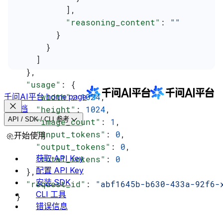
          ],
          "reasoning_content"
: 
""
        }
      }
    ]
  },
  "usage"
: {
千问AI平台
    "width"
home page
: 
1024
,
文档
    "height"
: 
1024
,
API / SDK / CLI 参考
    "image_count"
: 
1
,
    "input_tokens"
: 
0
,
开始使用
    "output_tokens"
: 
0
,
获取 API Key
    "total_tokens"
: 
0
配置 API Key
  },
安装 SDK
  "request_id"
: 
"abf1645b-b630-433a-92f6-
CLI 工具
}
错误信息