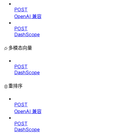
POST
OpenAI 兼容
POST
DashScope
多模态向量
POST
DashScope
重排序
POST
OpenAI 兼容
POST
DashScope