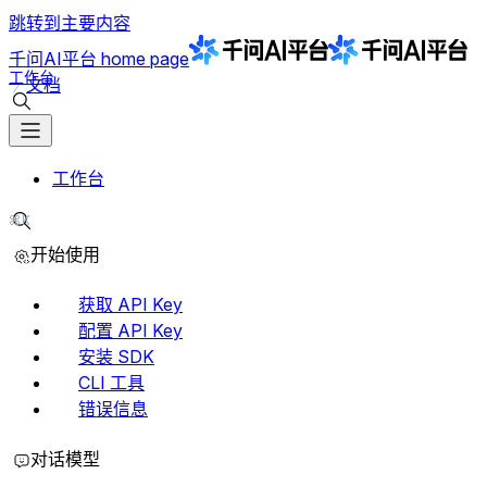
跳转到主要内容
千问AI平台
home page
工作台
文档
搜索文档
工作台
⌘K
搜索文档
开始使用
获取 API Key
配置 API Key
安装 SDK
CLI 工具
错误信息
对话模型