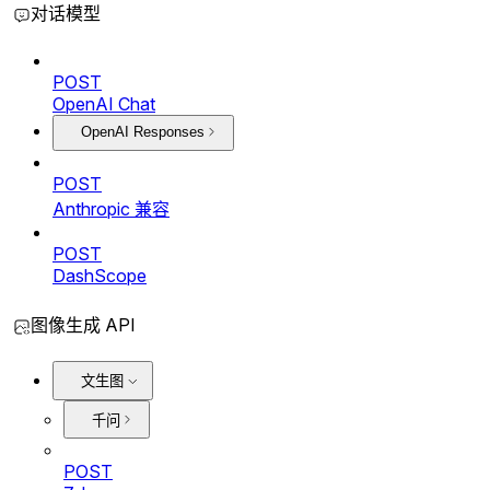
对话模型
POST
OpenAI Chat
OpenAI Responses
POST
Anthropic 兼容
POST
DashScope
图像生成 API
文生图
千问
POST