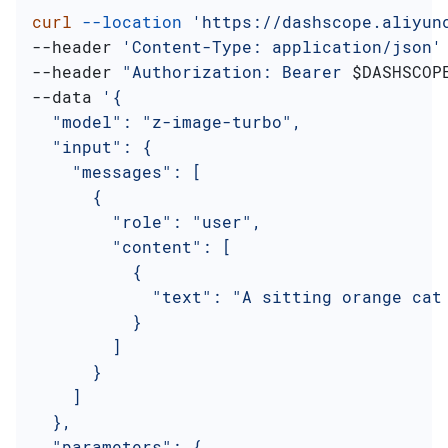
curl
 --location
 'https://dashscope.aliyun
--header 
'Content-Type: application/json'
--header 
"Authorization: Bearer 
$DASHSCOP
--data 
'{
  "model": "z-image-turbo",
  "input": {
    "messages": [
      {
        "role": "user",
        "content": [
          {
            "text": "A sitting orange cat
          }
        ]
      }
    ]
  },
  "parameters": {