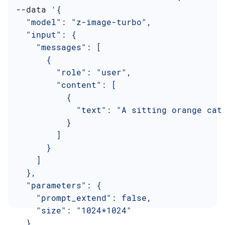
--data 
'{
  "model": "z-image-turbo",
  "input": {
    "messages": [
      {
        "role": "user",
        "content": [
          {
            "text": "A sitting orange cat
          }
        ]
      }
    ]
  },
  "parameters": {
    "prompt_extend": false,
    "size": "1024*1024"
  }