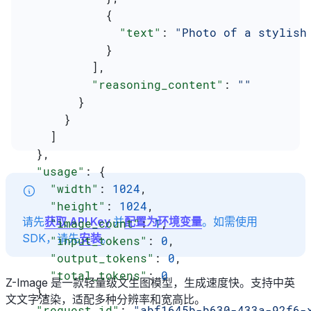
            {
              "text"
: 
"Photo of a stylish
            }
          ],
          "reasoning_content"
: 
""
        }
      }
    ]
  },
  "usage"
: {
    "width"
: 
1024
,
    "height"
: 
1024
,
请先
获取 API Key
并
配置为环境变量
。如需使用
    "image_count"
: 
1
,
SDK，请先
安装
。
    "input_tokens"
: 
0
,
    "output_tokens"
: 
0
,
    "total_tokens"
: 
0
Z-Image 是一款轻量级文生图模型，生成速度快。支持中英
  },
文文字渲染，适配多种分辨率和宽高比。
  "request_id"
: 
"abf1645b-b630-433a-92f6-