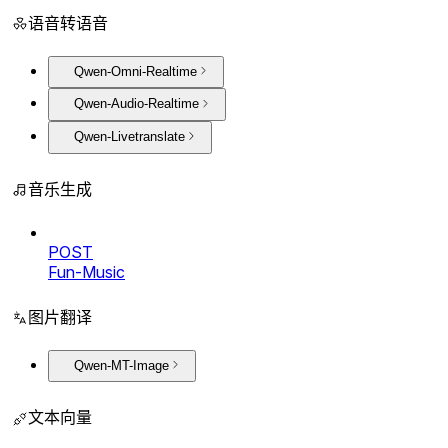
语音转语音
Qwen-Omni-Realtime
Qwen-Audio-Realtime
Qwen-Livetranslate
音乐生成
POST
Fun-Music
图片翻译
Qwen-MT-Image
文本向量