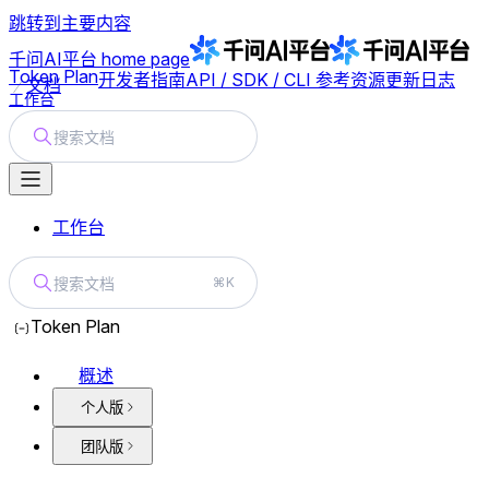
跳转到主要内容
千问AI平台
home page
Token Plan
开发者指南
API / SDK / CLI 参考
资源
更新日志
文档
工作台
搜索文档
工作台
搜索文档
⌘K
Token Plan
概述
个人版
团队版