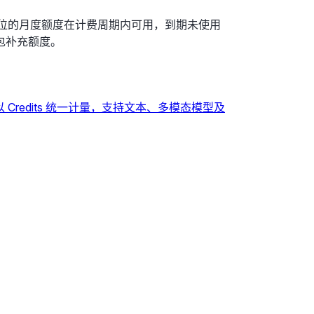
个席位的月度额度在计费周期内可用，到期未使用
包补充额度。
以 Credits 统一计量，支持文本、多模态模型及