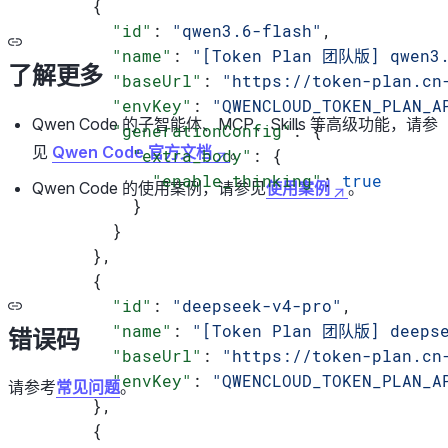
      {
        "id"
: 
"qwen3.6-flash"
,
        "name"
: 
"[Token Plan 团队版] qwen3.
了解更多
        "baseUrl"
: 
"https://token-plan.cn
        "envKey"
: 
"QWENCLOUD_TOKEN_PLAN_A
Qwen Code 的子智能体、MCP、Skills 等高级功能，请参
        "generationConfig"
: {
见
Qwen Code 官方文档
。
          "extra_body"
: {
            "enable_thinking"
: 
true
Qwen Code 的使用案例，请参见
使用案例
。
          }
        }
      },
      {
        "id"
: 
"deepseek-v4-pro"
,
        "name"
: 
"[Token Plan 团队版] deepse
错误码
        "baseUrl"
: 
"https://token-plan.cn
        "envKey"
: 
"QWENCLOUD_TOKEN_PLAN_A
请参考
常见问题
。
      },
      {