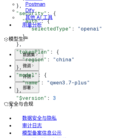
Postman
  },
Dify
  "security"
: {
其他 AI 工具
    "auth"
: {
用量分析
      "selectedType"
: 
"openai"
    }
模型生产
  },
  "tokenPlan"
: {
数据集
    "region"
: 
"china"
微调
  },
  "model"
: {
评测
    "name"
: 
"qwen3.7-plus"
部署
  },
  "$version"
: 
3
安全与合规
}
数据安全与隐私
审计日志
模型备案信息公示