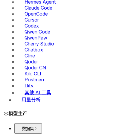
Hermes Agent
Claude Code
OpenCode
Cursor
Codex
Qwen Code
QwenPaw
Cherry Studio
Chatbox
Cline
Qoder
Qoder CN
Kilo CLI
Postman
Dify
其他 AI 工具
用量分析
模型生产
数据集