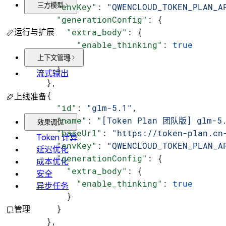
        "envKey"
: 
"QWENCLOUD_TOKEN_PLAN_A
三方模型
        "generationConfig"
: {
          "extra_body"
: {
运行与扩展
            "enable_thinking"
: 
true
          }
上下文管理
        }
流式输出
      },
      {
上线准备
        "id"
: 
"glm-5.1"
,
        "name"
: 
"[Token Plan 团队版] glm-5
效果调优
        "baseUrl"
: 
"https://token-plan.cn
Token 计算
        "envKey"
: 
"QWENCLOUD_TOKEN_PLAN_A
延迟优化
        "generationConfig"
: {
成本优化
          "extra_body"
: {
安全
            "enable_thinking"
: 
true
异步任务
          }
        }
管理
      },