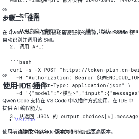
## 执行步骤
步骤二：使用
1. 从用户输入中提取 prompt、模型（默认 qwen-ima
在 Qwen Code 中直接描述需要生成的图像，Qwen Code 会
自动识别并调用该 Skill。
2. 调用 API：
```bash
curl -s -X POST "https://token-plan.cn-be
  -H "Authorization: Bearer $QWENCLOUD_TO
使用 IDE 插件
  -H "Content-Type: application/json" \
  -d '{"model":"<模型>","input":{"messages
Qwen Code 支持在 VS Code 中以插件方式使用，在 IDE 中
```
提供 AI 编程能力。
3. 从返回 JSON 的 output.choices[*].mess
VS Code
使用前请确保 VS Code 版本为 1.85.0 或更高版本。
4. 报告文件路径、使用的模型和尺寸。