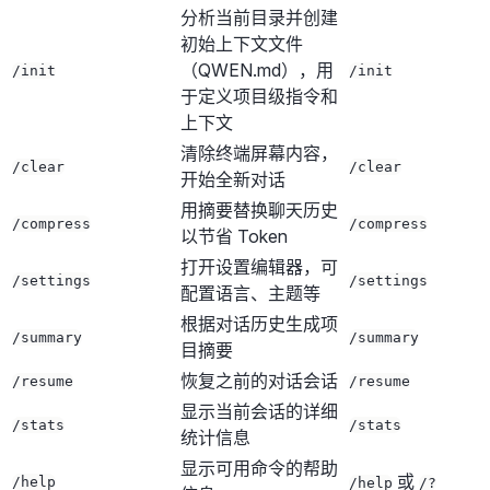
分析当前目录并创建
初始上下文文件
（QWEN.md），用
/init
/init
于定义项目级指令和
上下文
清除终端屏幕内容，
/clear
/clear
开始全新对话
用摘要替换聊天历史
/compress
/compress
以节省 Token
打开设置编辑器，可
/settings
/settings
配置语言、主题等
根据对话历史生成项
/summary
/summary
目摘要
恢复之前的对话会话
/resume
/resume
显示当前会话的详细
/stats
/stats
统计信息
显示可用命令的帮助
或
/help
/help
/?