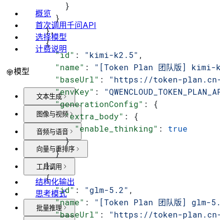
          }
概览
        }
首次调用千问API
      },
选择模型
      {
计费说明
        "id"
: 
"kimi-k2.5"
,
        "name"
: 
"[Token Plan 团队版] kimi-k
模型
        "baseUrl"
: 
"https://token-plan.cn
        "envKey"
: 
"QWENCLOUD_TOKEN_PLAN_A
文本生成
        "generationConfig"
: {
图像与视频
          "extra_body"
: {
            "enable_thinking"
: 
true
音频与语音
          }
向量与重排序
        }
      },
工具调用
      {
结构化输出
        "id"
: 
"glm-5.2"
,
思考模式
        "name"
: 
"[Token Plan 团队版] glm-5
批量推理
        "baseUrl"
: 
"https://token-plan.cn