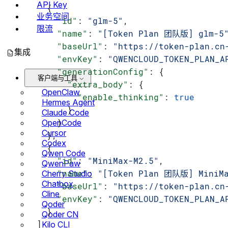
API Key
      {
业务空间
        "id"
: 
"glm-5"
,
限流
        "name"
: 
"[Token Plan 团队版] glm-5
        "baseUrl"
: 
"https://token-plan.cn
集成
        "envKey"
: 
"QWENCLOUD_TOKEN_PLAN_A
        "generationConfig"
: {
客户端与工具
          "extra_body"
: {
OpenClaw
            "enable_thinking"
: 
true
Hermes Agent
          }
Claude Code
        }
OpenCode
Cursor
      },
Codex
      {
Qwen Code
        "id"
: 
"MiniMax-M2.5"
,
QwenPaw
        "name"
: 
"[Token Plan 团队版] MiniMa
Cherry Studio
Chatbox
        "baseUrl"
: 
"https://token-plan.cn
Cline
        "envKey"
: 
"QWENCLOUD_TOKEN_PLAN_A
Qoder
      }
Qoder CN
    ]
Kilo CLI