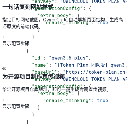
        "envKey"
: 
"QWENCLOUD_TOKEN_PLAN_A
一句话复刻网站样式
        "generationConfig"
: {
          "extra_body"
: {
指定目标网站截图，Qwen Code 自动解析页面结构，生成高
            "enable_thinking"
: 
true
还原度的前端代码。
          }
        }
显示配置步骤
      },
      {
        "id"
: 
"qwen3.6-plus"
,
        "name"
: 
"[Token Plan 团队版] qwen3.
        "baseUrl"
: 
"https://token-plan.cn
为开源项目制作宣传视频
        "envKey"
: 
"QWENCLOUD_TOKEN_PLAN_A
        "generationConfig"
: {
给定开源项目仓库地址，即可一键生成专属宣传视频。
          "extra_body"
: {
            "enable_thinking"
: 
true
显示配置步骤
          }
        }
      },