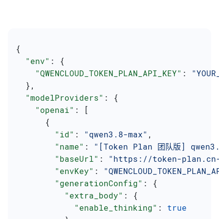
{
  "env"
: {
    "QWENCLOUD_TOKEN_PLAN_API_KEY"
: 
"YOUR
  },
  "modelProviders"
: {
    "openai"
: [
      {
        "id"
: 
"qwen3.8-max"
,
        "name"
: 
"[Token Plan 团队版] qwen3.
        "baseUrl"
: 
"https://token-plan.cn
        "envKey"
: 
"QWENCLOUD_TOKEN_PLAN_A
        "generationConfig"
: {
          "extra_body"
: {
            "enable_thinking"
: 
true