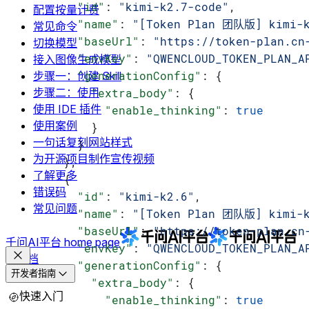
        "id"
: 
"kimi-k2.7-code"
,
配置按量计费
        "name"
: 
"[Token Plan 团队版] kimi-k
常见命令
        "baseUrl"
: 
"https://token-plan.cn
切换模型
        "envKey"
: 
"QWENCLOUD_TOKEN_PLAN_A
接入图像生成模型
        "generationConfig"
: {
步骤一：创建 Skill
          "extra_body"
: {
步骤二：使用
使用 IDE 插件
            "enable_thinking"
: 
true
使用案例
          }
一句话复刻网站样式
        }
为开源项目制作宣传视频
      },
了解更多
      {
错误码
        "id"
: 
"kimi-k2.6"
,
常见问题
        "name"
: 
"[Token Plan 团队版] kimi-k
        "baseUrl"
: 
"https://token-plan.cn
千问AI平台
home page
        "envKey"
: 
"QWENCLOUD_TOKEN_PLAN_A
文档
        "generationConfig"
: {
开发者指南
          "extra_body"
: {
快速入门
            "enable_thinking"
: 
true