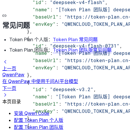
        "id"
: 
"deepseek-v4-flash"
,
        "name"
: 
"[Token Plan 团队版] deepse
        "baseUrl"
: 
"https://token-plan.cn
        "envKey"
: 
"QWENCLOUD_TOKEN_PLAN_A
常见问题
      },
      {
Token Plan 个人版：
Token Plan 常见问题
        "id"
: 
"deepseek-v4-flash-0731"
,
Token Plan 团队版：
Token Plan 团队版常见问题
        "name"
: 
"[Token Plan 团队版] deepse
        "baseUrl"
: 
"https://token-plan.cn
        "envKey"
: 
"QWENCLOUD_TOKEN_PLAN_A
上一页
      },
QwenPaw
在 QwenPaw 中使用千问AI平台模型
      {
下一页
        "id"
: 
"deepseek-v3.2"
,
        "name"
: 
"[Token Plan 团队版] deepse
本页目录
        "baseUrl"
: 
"https://token-plan.cn
        "envKey"
: 
"QWENCLOUD_TOKEN_PLAN_A
安装 Qwen Code
      },
配置 Token Plan 个人版
      {
配置 Token Plan 团队版