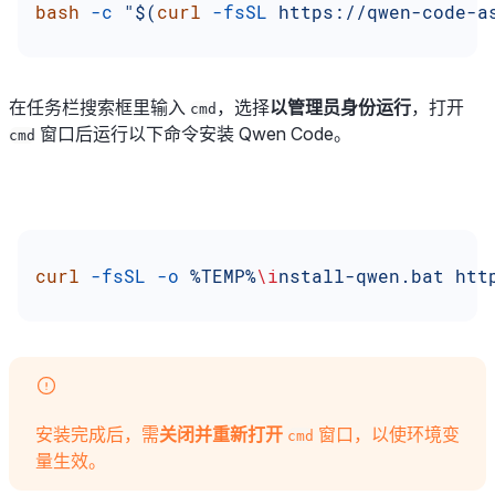
bash
 -c
 "$(
curl
 -fsSL
 https://qwen-code-a
在任务栏搜索框里输入
，选择
以管理员身份运行
，打开
cmd
窗口后运行以下命令安装 Qwen Code。
cmd
curl
 -fsSL
 -o
 %TEMP%
\i
nstall-qwen.bat
 htt
安装完成后，需
关闭并重新打开
窗口，以使环境变
cmd
量生效。