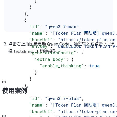
          }
        }
      },
      {
        "id"
: 
"qwen3.7-max"
,
        "name"
: 
"[Token Plan 团队版] qwen3.
        "baseUrl"
: 
"https://token-plan.cn
点击右上角图标启动 Qwen Code，通过输入或点击
，选
/
        "envKey"
: 
"QWENCLOUD_TOKEN_PLAN_A
择
切换模型。
Switch model
        "generationConfig"
: {
          "extra_body"
: {
            "enable_thinking"
: 
true
          }
        }
      },
使用案例
      {
        "id"
: 
"qwen3.7-plus"
,
        "name"
: 
"[Token Plan 团队版] qwen3.
        "baseUrl"
: 
"https://token-plan.cn