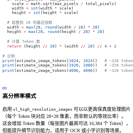
    scale 
=
 math.sqrt(max_pixels 
/
 total_pixels)
    width 
=
 int
(width 
*
 scale)
    height 
=
 int
(height 
*
 scale)
  # 取整到 28 的最近倍数
  width 
=
 max
(
28
, 
round
(width 
/
 28
) 
*
 28
)
  height 
=
 max
(
28
, 
round
(height 
/
 28
) 
*
 28
)
  # 计算 Token 数
  return
 (height 
//
 28
) 
*
 (width 
//
 28
) 
//
 4
 +
 2
# 示例
print
(estimate_image_tokens(
1024
, 
1024
))   
# ~326 token
print
(estimate_image_tokens(
1920
, 
1080
))   
# ~326 token
print
(estimate_image_tokens(
4096
, 
4096
))   
# ~326 tok
高分辨率模式
启用
可以以更高保真度处理图片
vl_high_resolution_images
（每个 Token 块对应 28×28 像素，而非默认的等效比率）。
这会增加 Token 数量（每张图片最高可达 16,384 个 Token），
但能提升细节识别能力，适用于 OCR 或小字识别等场景。