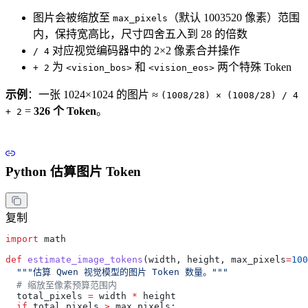
图片会被缩放至
（默认 1003520 像素）范围
max_pixels
内，保持宽高比，尺寸四舍五入到 28 的倍数
对应视觉编码器中的 2×2 像素合并操作
/ 4
为
和
两个特殊 Token
+ 2
<vision_bos>
<vision_eos>
示例
：一张 1024×1024 的图片 ≈
(1008/28) × (1008/28) / 4
=
326 个 Token
。
+ 2
Python 估算图片 Token
复制
import
 math
def
 estimate_image_tokens
(
width
, 
height
, 
max_pixels
=
100
  """估算 Qwen 视觉模型的图片 Token 数量。"""
  # 缩放至像素预算范围内
  total_pixels 
=
 width 
*
 height
  if
 total_pixels 
>
 max_pixels: