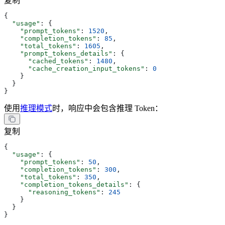
复制
{
  "usage"
: {
    "prompt_tokens"
: 
1520
,
    "completion_tokens"
: 
85
,
    "total_tokens"
: 
1605
,
    "prompt_tokens_details"
: {
      "cached_tokens"
: 
1480
,
      "cache_creation_input_tokens"
: 
0
    }
  }
}
使用
推理模式
时，响应中会包含推理 Token：
复制
{
  "usage"
: {
    "prompt_tokens"
: 
50
,
    "completion_tokens"
: 
300
,
    "total_tokens"
: 
350
,
    "completion_tokens_details"
: {
      "reasoning_tokens"
: 
245
    }
  }
}