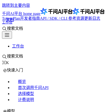
跳转到主要内容
千问AI平台
home page
Token Plan
开发者指南
API / SDK / CLI 参考
资源
更新日志
文档
工作台
搜索文档
工作台
搜索文档
⌘K
快速入门
概览
首次调用千问API
选择模型
计费说明
模型