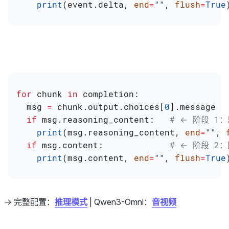
    print
(event.delta, 
end
=
""
, 
flush
=
True
for
 chunk 
in
 completion:
  msg 
=
 chunk.output.choices[
0
].message
  if
 msg.reasoning_content:   
# ← 阶段 1
    print
(msg.reasoning_content, 
end
=
""
, 
  if
 msg.content:             
# ← 阶段 2
    print
(msg.content, 
end
=
""
, 
flush
=
True
-> 完整配置：
推理模式
| Qwen3-Omni：
音视频