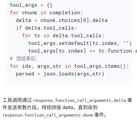
tool_args 
=
 {}
for
 chunk 
in
 completion:
  delta 
=
 chunk.choices[
0
].delta
  if
 delta.tool_calls:
    for
 tc 
in
 delta.tool_calls:
      tool_args.setdefault(tc.index, 
""
)
      tool_args[tc.index] 
+=
 tc.function.
# 流结束后：
for
 idx, args_str 
in
 tool_args.items():
  parsed 
=
 json.loads(args_str)
工具调用通过
事
response.function_call_arguments.delta
件发送参数片段。持续拼接 delta，直到收到
事件。
response.function_call_arguments.done