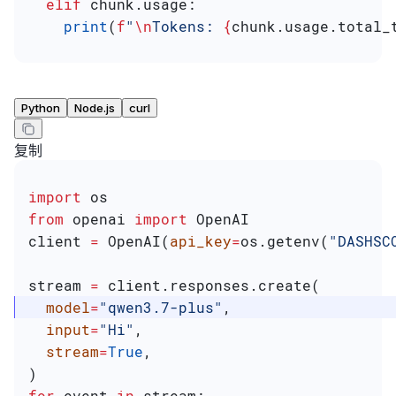
  elif
 chunk.usage:                      
    print
(
f
"
\n
Tokens: 
{
chunk.usage.total_
Python
Node.js
curl
复制
import
 os
from
 openai 
import
 OpenAI
client 
=
 OpenAI(
api_key
=
os.getenv(
"DASHSC
stream 
=
 client.responses.create(
  model
=
"qwen3.7-plus"
,
  input
=
"Hi"
,
  stream
=
True
,                           
)
for
 event 
in
 stream: