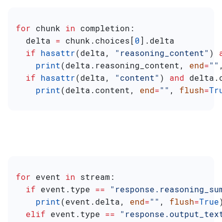
for
 chunk 
in
 completion:
  delta 
=
 chunk.choices[
0
].delta
  if
 hasattr
(delta, 
"reasoning_content"
) 
    print
(delta.reasoning_content, 
end
=
""
  if
 hasattr
(delta, 
"content"
) 
and
 delta.
    print
(delta.content, 
end
=
""
, 
flush
=
Tr
for
 event 
in
 stream:
  if
 event.type 
==
 "response.reasoning_su
    print
(event.delta, 
end
=
""
, 
flush
=
True
  elif
 event.type 
==
 "response.output_tex