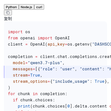
Python
Node.js
curl
复制
import
 os
from
 openai 
import
 OpenAI
client 
=
 OpenAI(
api_key
=
os.getenv(
"DASHSC
completion 
=
 client.chat.completions.crea
  model
=
"qwen3.7-plus"
,
  messages
=
[{
"role"
: 
"user"
, 
"content"
: 
"
  stream
=
True
,                           
  stream_options
=
{
"include_usage"
: 
True
},
)
for
 chunk 
in
 completion:
  if
 chunk.choices:
    print
(chunk.choices[
0
].delta.content 