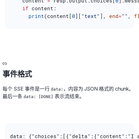
    content 
=
 resp.output.choices[
0
].mess
    if
 content:
      print
(content[
0
][
"text"
], 
end
=
""
, 
f
事件格式
每个 SSE 事件是一行
，内容为 JSON 格式的 chunk。
data:
最后一条
表示流结束。
data: [DONE]
data: {"choices":[{"delta":{"content":"I 