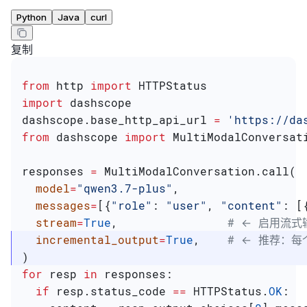
Python
Java
curl
复制
from
 http 
import
 HTTPStatus
import
 dashscope
dashscope.base_http_api_url 
=
 'https://da
from
 dashscope 
import
 MultiModalConversat
responses 
=
 MultiModalConversation.call(
  model
=
"qwen3.7-plus"
,
  messages
=
[{
"role"
: 
"user"
, 
"content"
: [
  stream
=
True
,                
# ← 启用流式
  incremental_output
=
True
,    
# ← 推荐：每个
)
for
 resp 
in
 responses:
  if
 resp.status_code 
==
 HTTPStatus.
OK
: