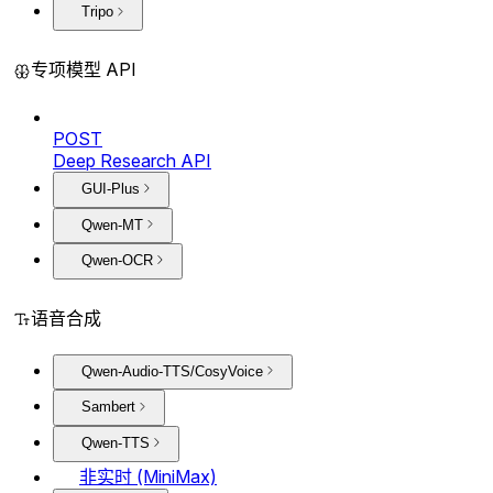
Tripo
专项模型 API
POST
Deep Research API
GUI-Plus
Qwen-MT
Qwen-OCR
语音合成
Qwen-Audio-TTS/CosyVoice
Sambert
Qwen-TTS
非实时 (MiniMax)