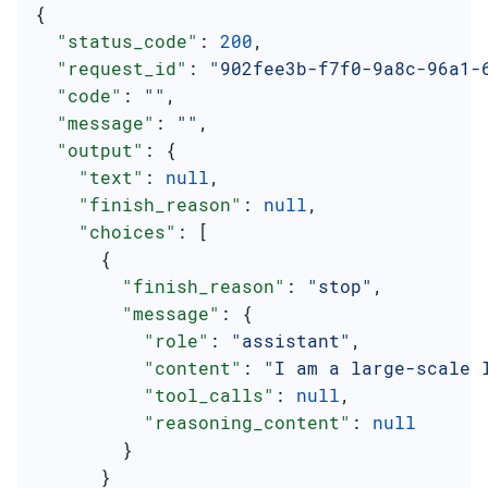
{
  "status_code"
: 
200
,
  "request_id"
: 
"902fee3b-f7f0-9a8c-96a1-
  "code"
: 
""
,
  "message"
: 
""
,
  "output"
: {
    "text"
: 
null
,
    "finish_reason"
: 
null
,
    "choices"
: [
      {
        "finish_reason"
: 
"stop"
,
        "message"
: {
          "role"
: 
"assistant"
,
          "content"
: 
"I am a large-scale 
          "tool_calls"
: 
null
,
          "reasoning_content"
: 
null
        }
      }