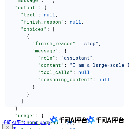
  "message"
: 
""
,
  "output"
: {
    "text"
: 
null
,
    "finish_reason"
: 
null
,
    "choices"
: [
      {
        "finish_reason"
: 
"stop"
,
        "message"
: {
          "role"
: 
"assistant"
,
          "content"
: 
"I am a large-scale 
          "tool_calls"
: 
null
,
          "reasoning_content"
: 
null
        }
      }
    ]
  },
  "usage"
: {
千问AI平台
    "input_tokens"
home page
: 
22
,