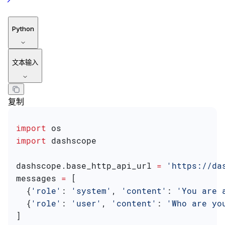
Python
文本输入
复制
import
 os
import
 dashscope
dashscope.base_http_api_url 
=
 'https://da
messages 
=
 [
  {
'role'
: 
'system'
, 
'content'
: 
'You are 
  {
'role'
: 
'user'
, 
'content'
: 
'Who are yo
]