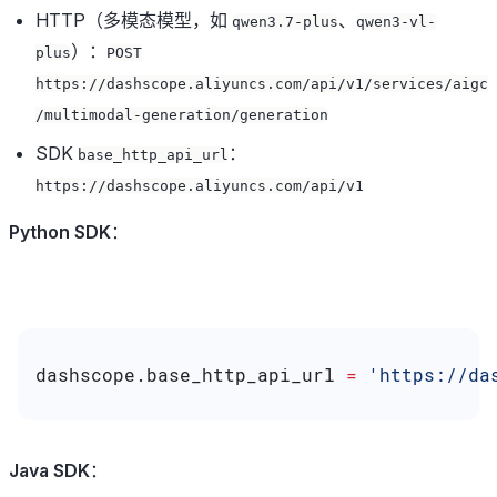
HTTP（多模态模型，如
、
qwen3.7-plus
qwen3-vl-
）：
plus
POST
https://dashscope.aliyuncs.com/api/v1/services/aigc
/multimodal-generation/generation
SDK
：
base_http_api_url
https://dashscope.aliyuncs.com/api/v1
Python SDK
：
dashscope.base_http_api_url 
=
 'https://da
Java SDK
：