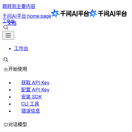
跳转到主要内容
千问AI平台
home page
工作台
文档
搜索文档
工作台
⌘K
搜索文档
开始使用
获取 API Key
配置 API Key
安装 SDK
CLI 工具
错误信息
对话模型