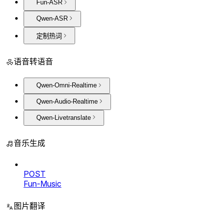
Fun-ASR
Qwen-ASR
定制热词
语音转语音
Qwen-Omni-Realtime
Qwen-Audio-Realtime
Qwen-Livetranslate
音乐生成
POST
Fun-Music
图片翻译