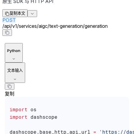
原生 SDK 与 HTTP API
复制本文
POST
/
api
/
v1
/
services
/
aigc
/
text-generation
/
generation
Python
文本输入
复制
import
 os
import
 dashscope
dashscope.base_http_api_url 
=
 'https://da