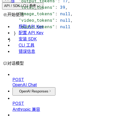
文档
    "output_tokens"
: 
17
,
API / SDK / CLI 参考
    "total_tokens"
: 
39
,
    "image_tokens"
: 
null
,
开始使用
    "video_tokens"
: 
null
,
获取 API Key
    "audio_tokens"
: 
null
配置 API Key
  }
安装 SDK
}
CLI 工具
错误信息
对话模型
POST
OpenAI Chat
OpenAI Responses
POST
Anthropic 兼容