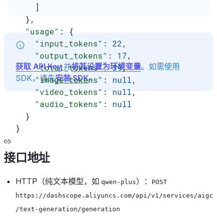
    ]
  },
  "usage"
: {
    "input_tokens"
: 
22
,
    "output_tokens"
: 
17
,
获取 API Key
并
将其设置为环境变量
。如需使用
    "total_tokens"
: 
39
,
SDK，请先
安装 SDK
。
    "image_tokens"
: 
null
,
    "video_tokens"
: 
null
,
    "audio_tokens"
: 
null
  }
}
接口地址
HTTP（纯文本模型，如
）：
qwen-plus
POST
https://dashscope.aliyuncs.com/api/v1/services/aigc
/text-generation/generation