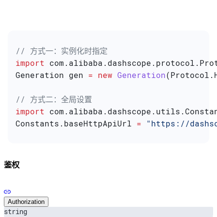
// 方式一：实例化时指定
import
 com.alibaba.dashscope.protocol.Pro
Generation
 gen
 =
 new
 Generation
(
Protocol
.
// 方式二：全局设置
import
 com.alibaba.dashscope.utils.Consta
Constants
.
baseHttpApiUrl
 =
 "https://dashs
鉴权
Authorization
string