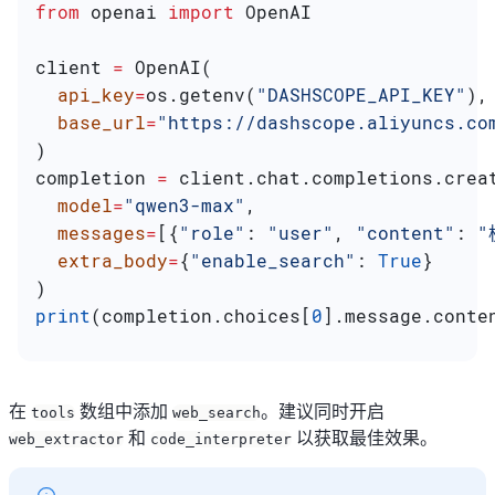
from
 openai 
import
 OpenAI
client 
=
 OpenAI(
  api_key
=
os.getenv(
"DASHSCOPE_API_KEY"
),
  base_url
=
"https://dashscope.aliyuncs.co
)
completion 
=
 client.chat.completions.crea
  model
=
"qwen3-max"
,
  messages
=
[{
"role"
: 
"user"
, 
"content"
: 
"
  extra_body
=
{
"enable_search"
: 
True
}
)
print
(completion.choices[
0
].message.conte
在
数组中添加
。建议同时开启
tools
web_search
和
以获取最佳效果。
web_extractor
code_interpreter