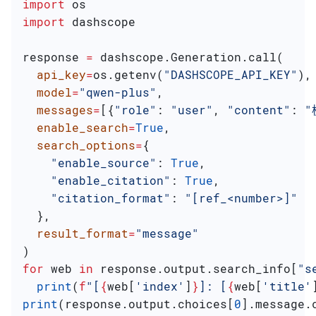
import
 os
import
 dashscope
response 
=
 dashscope.Generation.call(
  api_key
=
os.getenv(
"DASHSCOPE_API_KEY"
),
  model
=
"qwen-plus"
,
  messages
=
[{
"role"
: 
"user"
, 
"content"
: 
"
  enable_search
=
True
,
  search_options
=
{
    "enable_source"
: 
True
,
    "enable_citation"
: 
True
,
    "citation_format"
: 
"[ref_<number>]"
  },
  result_format
=
"message"
)
for
 web 
in
 response.output.search_info[
"s
  print
(
f
"[
{
web[
'index'
]
}
]: [
{
web[
'title'
print
(response.output.choices[
0
].message.