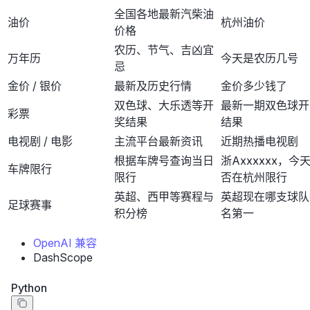
全国各地最新汽柴油
油价
杭州油价
价格
农历、节气、吉凶宜
万年历
今天是农历几号
忌
金价 / 银价
最新及历史行情
金价多少钱了
双色球、大乐透等开
最新一期双色球开
彩票
奖结果
结果
电视剧 / 电影
主流平台最新资讯
近期热播电视剧
根据车牌号查询当日
浙Axxxxxx，今
车牌限行
限行
否在杭州限行
英超、西甲等赛程与
英超现在哪支球队
足球赛事
积分榜
名第一
OpenAI 兼容
DashScope
Python