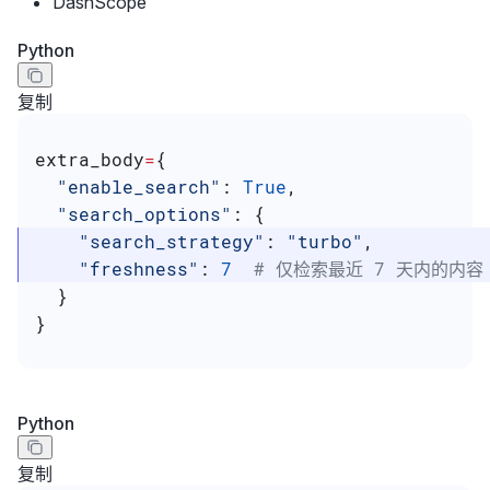
DashScope
Python
复制
extra_body
=
{
  "enable_search"
: 
True
,
  "search_options"
: {
    "search_strategy"
: 
"turbo"
,
    "freshness"
: 
7
  # 仅检索最近 7 天内的内容
  }
}
Python
复制