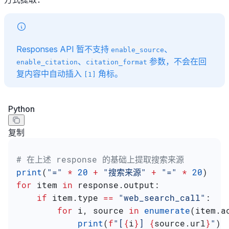
Responses API 暂不支持
、
enable_source
、
参数，不会在回
enable_citation
citation_format
复内容中自动插入
角标。
[1]
Python
复制
# 在上述 response 的基础上提取搜索来源
print
(
"="
 *
 20
 +
 "搜索来源"
 +
 "="
 *
 20
)
for
 item 
in
 response.output:
    if
 item.type 
==
 "web_search_call"
:
        for
 i, source 
in
 enumerate
(item.a
            print
(
f
"[
{
i
}
] 
{
source.url
}
"
)