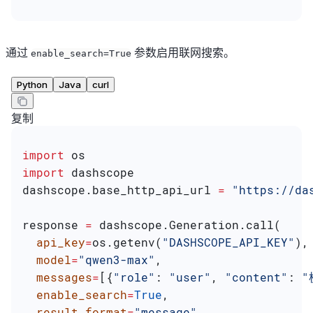
通过
参数启用联网搜索。
enable_search=True
Python
Java
curl
复制
import
 os
import
 dashscope
dashscope.base_http_api_url 
=
 "https://da
response 
=
 dashscope.Generation.call(
  api_key
=
os.getenv(
"DASHSCOPE_API_KEY"
),
  model
=
"qwen3-max"
,
  messages
=
[{
"role"
: 
"user"
, 
"content"
: 
"
  enable_search
=
True
,
  result_format
=
"message"