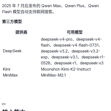
2025 年 7 月后发布的 Qwen Max、Qwen Plus、Qwen
Flash 模型自动支持联网搜索。
第三方模型
提供商
可用模型
deepseek-v4-pro、deepseek-v4-
flash、deepseek-v4-flash-0731、
DeepSeek
deepseek-v3.2、deepseek-v3.2-
exp、deepseek-v3.1、deepseek-r1-
0528、deepseek-r1、deepseek-v3
Kimi
Moonshot-Kimi-K2-Instruct
MiniMax
MiniMax-M2.1