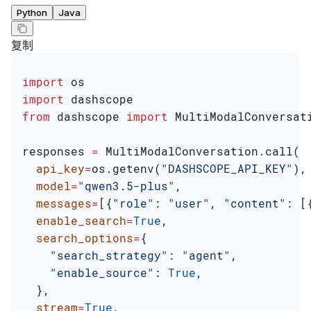
Python
Java
复制
import
 os
import
 dashscope
from
 dashscope 
import
 MultiModalConversat
responses 
=
 MultiModalConversation.call(
  api_key
=
os.getenv(
"DASHSCOPE_API_KEY"
),
  model
=
"qwen3.5-plus"
,
  messages
=
[{
"role"
: 
"user"
, 
"content"
: [
  enable_search
=
True
,
  search_options
=
{
    "search_strategy"
: 
"agent"
,
    "enable_source"
: 
True
,
  },
  stream
=
True
,