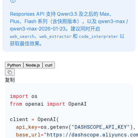
Responses API 支持 Qwen3.5 及之后的 Max、
Plus、Flash 系列（含快照版本），以及 qwen3-max /
qwen3-max-2026-01-23。建议同时开启
、
和
以
web_search
web_extractor
code_interpreter
获取最佳效果。
Python
Node.js
curl
复制
import
 os
from
 openai 
import
 OpenAI
client 
=
 OpenAI(
  api_key
=
os.getenv(
"DASHSCOPE_API_KEY"
),
  base_url
=
"https://dashscope.aliyuncs.co