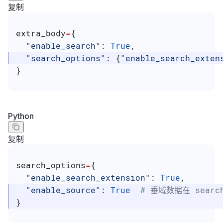
复制
extra_body
=
{
  "enable_search"
: 
True
,
  "search_options"
: {
"enable_search_exten
}
Python
复制
search_options
=
{
  "enable_search_extension"
: 
True
,
  "enable_source"
: 
True
  # 垂域数据在 search
}