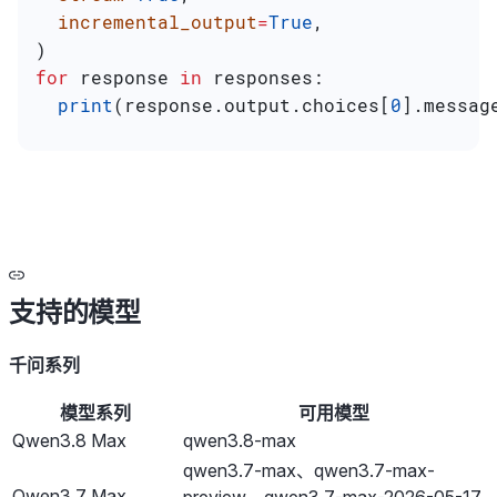
  incremental_output
=
True
,
)
for
 response 
in
 responses:
  print
(response.output.choices[
0
].messag
支持的模型
千问系列
模型系列
可用模型
Qwen3.8 Max
qwen3.8-max
qwen3.7-max、qwen3.7-max-
Qwen3.7 Max