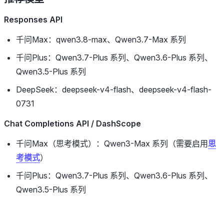
Responses API
千问Max：qwen3.8-max、Qwen3.7-Max 系列
千问Plus：Qwen3.7-Plus 系列、Qwen3.6-Plus 系列、
Qwen3.5-Plus 系列
DeepSeek：deepseek-v4-flash、deepseek-v4-flash-
0731
Chat Completions API / DashScope
千问Max（思考模式）：Qwen3-Max 系列（需要启用
思
考模式
）
千问Plus：Qwen3.7-Plus 系列、Qwen3.6-Plus 系列、
Qwen3.5-Plus 系列