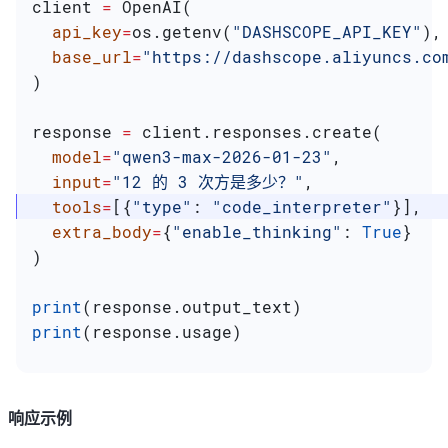
client 
=
 OpenAI(
  api_key
=
os.getenv(
"DASHSCOPE_API_KEY"
),
  base_url
=
"https://dashscope.aliyuncs.co
)
response 
=
 client.responses.create(
  model
=
"qwen3-max-2026-01-23"
,
  input
=
"12 的 3 次方是多少？"
,
  tools
=
[{
"type"
: 
"code_interpreter"
}],
  extra_body
=
{
"enable_thinking"
: 
True
}
)
print
(response.output_text)
print
(response.usage)
响应示例