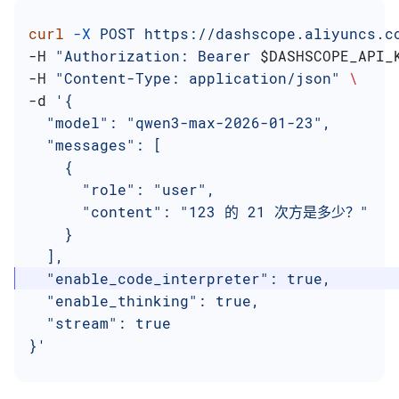
curl
 -X
 POST
 https://dashscope.aliyuncs.c
-H 
"Authorization: Bearer 
$DASHSCOPE_API_
-H 
"Content-Type: application/json"
 \
-d 
'{
  "model": "qwen3-max-2026-01-23",
  "messages": [
    {
      "role": "user",
      "content": "123 的 21 次方是多少？"
    }
  ],
  "enable_code_interpreter": true,
  "enable_thinking": true,
  "stream": true
}'