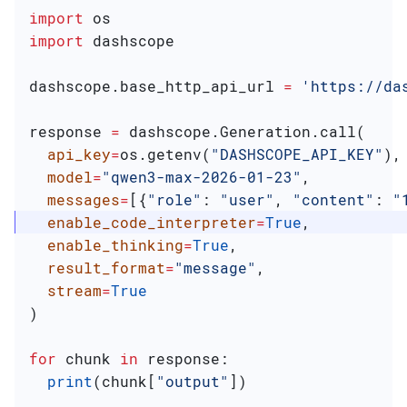
import
 os
import
 dashscope
dashscope.base_http_api_url 
=
 'https://da
response 
=
 dashscope.Generation.call(
  api_key
=
os.getenv(
"DASHSCOPE_API_KEY"
),
  model
=
"qwen3-max-2026-01-23"
,
  messages
=
[{
"role"
: 
"user"
, 
"content"
: 
"
  enable_code_interpreter
=
True
,
  enable_thinking
=
True
,
  result_format
=
"message"
,
  stream
=
True
)
for
 chunk 
in
 response:
  print
(chunk[
"output"
])