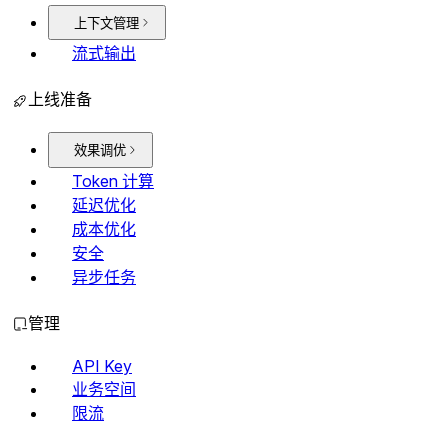
上下文管理
流式输出
上线准备
效果调优
Token 计算
延迟优化
成本优化
安全
异步任务
管理
API Key
业务空间
限流