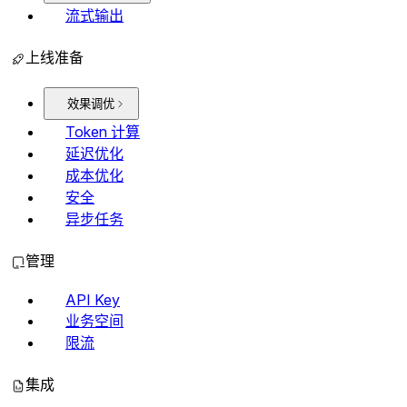
流式输出
上线准备
效果调优
Token 计算
延迟优化
成本优化
安全
异步任务
管理
API Key
业务空间
限流
集成