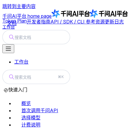
跳转到主要内容
千问AI平台
home page
Token Plan
开发者指南
API / SDK / CLI 参考
资源
更新日志
文档
工作台
搜索文档
工作台
搜索文档
⌘K
快速入门
概览
首次调用千问API
选择模型
计费说明