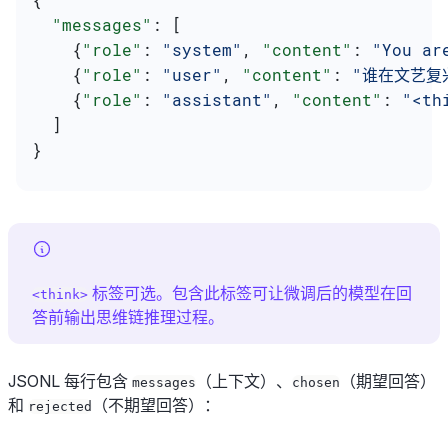
  "messages"
: [
    {
"role"
: 
"system"
, 
"content"
: 
"You ar
    {
"role"
: 
"user"
, 
"content"
: 
"谁在文艺复
    {
"role"
: 
"assistant"
, 
"content"
: 
"<t
  ]
}
标签可选。包含此标签可让微调后的模型在回
<think>
答前输出思维链推理过程。
JSONL 每行包含
（上下文）、
（期望回答）
messages
chosen
和
（不期望回答）：
rejected