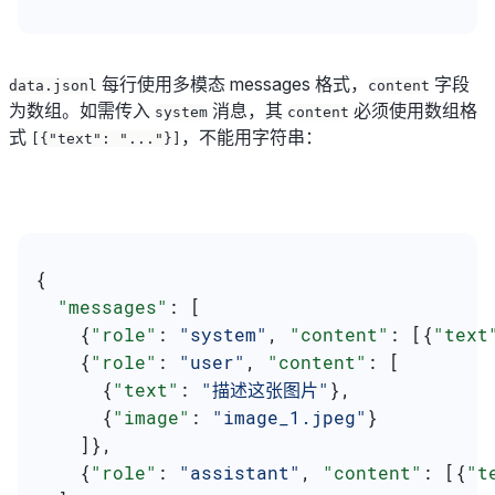
每行使用多模态 messages 格式，
字段
data.jsonl
content
为数组。如需传入
消息，其
必须使用数组格
system
content
式
，不能用字符串：
[{"text": "..."}]
{
  "messages"
: [
    {
"role"
: 
"system"
, 
"content"
: [{
"text
    {
"role"
: 
"user"
, 
"content"
: [
      {
"text"
: 
"描述这张图片"
},
      {
"image"
: 
"image_1.jpeg"
}
    ]},
    {
"role"
: 
"assistant"
, 
"content"
: [{
"t