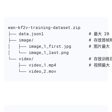
wan-kf2v-training-dataset.zip
├── data.jsonl                  # 最大 20 
├── image/                      # 存放
│   ├── image_1_first.jpg       # 图片最大
│   └── image_1_last.png
└── video/                      # 存放训
    ├── video_1.mp4             # 视频最
    └── video_2.mov