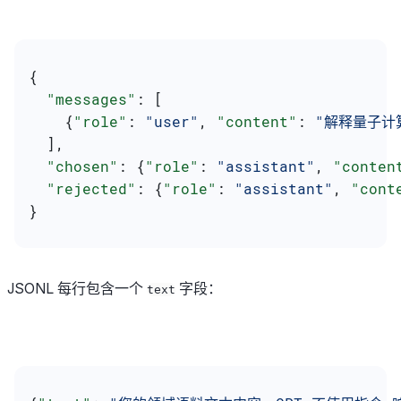
{
  "messages"
: [
    {
"role"
: 
"user"
, 
"content"
: 
"解释量子计
  ],
  "chosen"
: {
"role"
: 
"assistant"
, 
"conten
  "rejected"
: {
"role"
: 
"assistant"
, 
"cont
}
JSONL 每行包含一个
字段：
text