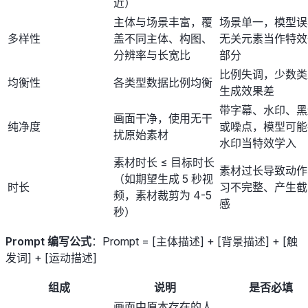
近）
主体与场景丰富，覆
场景单一，模型误
多样性
盖不同主体、构图、
无关元素当作特效
分辨率与长宽比
部分
比例失调，少数类
均衡性
各类型数据比例均衡
生成效果差
带字幕、水印、黑
画面干净，使用无干
纯净度
或噪点，模型可能
扰原始素材
水印当特效学入
素材时长 ≤ 目标时长
素材过长导致动作
（如期望生成 5 秒视
时长
习不完整、产生截
频，素材裁剪为 4-5
感
秒）
Prompt 编写公式
：Prompt = [主体描述] + [背景描述] + [触
发词] + [运动描述]
组成
说明
是否必填
画面中原本存在的人