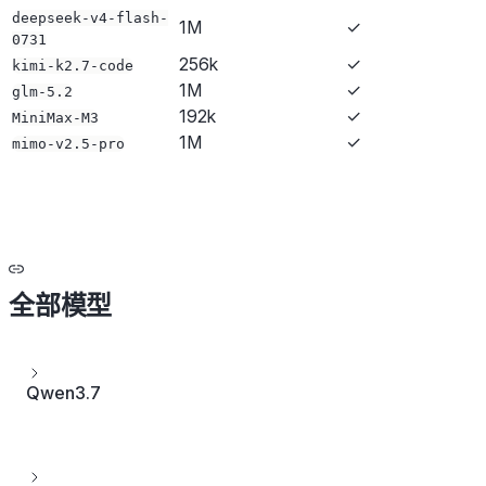
deepseek-v4-flash-
1M
✓
0731
256k
✓
kimi-k2.7-code
1M
✓
glm-5.2
192k
✓
MiniMax-M3
1M
✓
mimo-v2.5-pro
全部模型
Qwen3.7