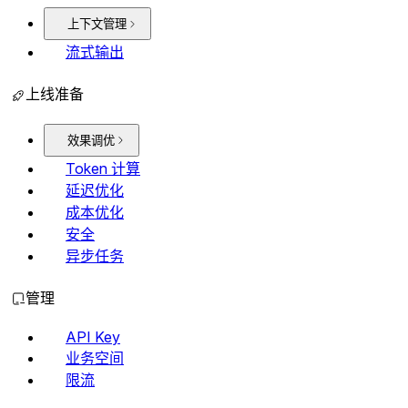
上下文管理
流式输出
上线准备
效果调优
Token 计算
延迟优化
成本优化
安全
异步任务
管理
API Key
业务空间
限流