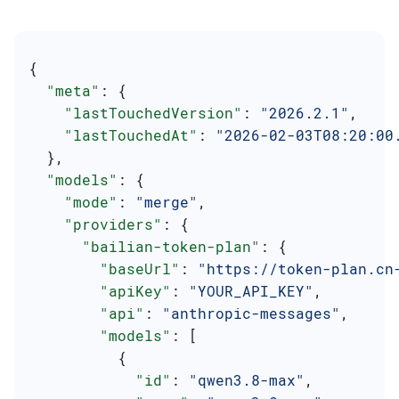
{
  "meta"
: {
    "lastTouchedVersion"
: 
"2026.2.1"
,
    "lastTouchedAt"
: 
"2026-02-03T08:20:00
  },
  "models"
: {
    "mode"
: 
"merge"
,
    "providers"
: {
      "bailian-token-plan"
: {
        "baseUrl"
: 
"https://token-plan.cn
        "apiKey"
: 
"YOUR_API_KEY"
,
        "api"
: 
"anthropic-messages"
,
        "models"
: [
          {
            "id"
: 
"qwen3.8-max"
,