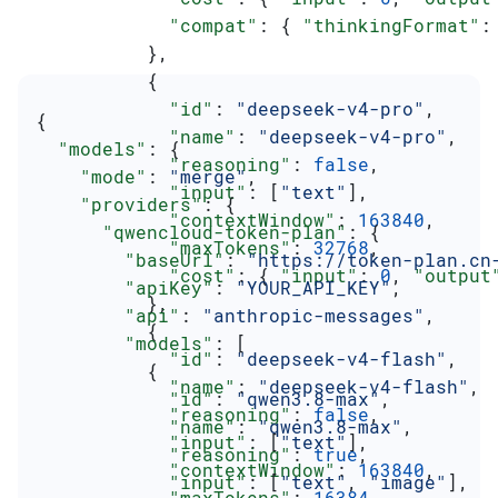
            "compat"
: { 
"thinkingFormat"
:
          },
          {
            "id"
: 
"deepseek-v4-pro"
,
{
            "name"
: 
"deepseek-v4-pro"
,
  "models"
: {
            "reasoning"
: 
false
,
    "mode"
: 
"merge"
,
            "input"
: [
"text"
],
    "providers"
: {
            "contextWindow"
: 
163840
,
      "qwencloud-token-plan"
: {
            "maxTokens"
: 
32768
,
        "baseUrl"
: 
"https://token-plan.cn
            "cost"
: { 
"input"
: 
0
, 
"output
        "apiKey"
: 
"YOUR_API_KEY"
,
          },
        "api"
: 
"anthropic-messages"
,
          {
        "models"
: [
            "id"
: 
"deepseek-v4-flash"
,
          {
            "name"
: 
"deepseek-v4-flash"
,
            "id"
: 
"qwen3.8-max"
,
            "reasoning"
: 
false
,
            "name"
: 
"qwen3.8-max"
,
            "input"
: [
"text"
],
            "reasoning"
: 
true
,
            "contextWindow"
: 
163840
,
            "input"
: [
"text"
, 
"image"
],
            "maxTokens"
: 
16384
,