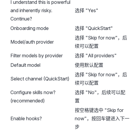
I understand this is powerful
and inherently risky.
选择 "Yes"
Continue?
Onboarding mode
选择 "QuickStart"
选择 "Skip for now"，后
Model/auth provider
续可以配置
Filter models by provider
选择 "All providers"
Default model
使用默认配置
选择 "Skip for now"，后
Select channel (QuickStart)
续可以配置
Configure skills now?
选择 "No"，后续可以配
(recommended)
置
按空格键选中 "Skip for
Enable hooks?
now"，按回车键进入下一
步