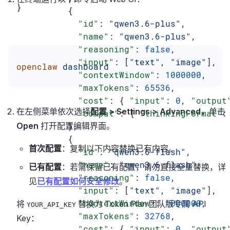
}
          {
            "id"
: 
"qwen3.6-plus"
,
            "name"
: 
"qwen3.6-plus"
,
            "reasoning"
: 
false
,
            "input"
: [
"text"
, 
"image"
],
openclaw
 dashboard
            "contextWindow"
: 
1000000
,
            "maxTokens"
: 
65536
,
            "cost"
: { 
"input"
: 
0
, 
"output
在左侧菜单依次选择
配置 > Settings > Advanced
，单击
            "compat"
: { 
"thinkingFormat"
:
          },
Open
打开配置编辑界面。
          {
首次配置
：复制以下内容替换已有内容。
            "id"
: 
"qwen3.6-flash"
,
            "name"
: 
"qwen3.6-flash"
,
已有配置
：若需保留已有配置，请勿直接全量替换，详
            "reasoning"
: 
false
,
见
已有配置如何安全修改
。
            "input"
: [
"text"
, 
"image"
],
            "contextWindow"
: 
1000000
,
将
替换为 Token Plan 团队版专属 API
YOUR_API_KEY
            "maxTokens"
: 
32768
,
Key：
            "cost"
: { 
"input"
: 
0
, 
"output