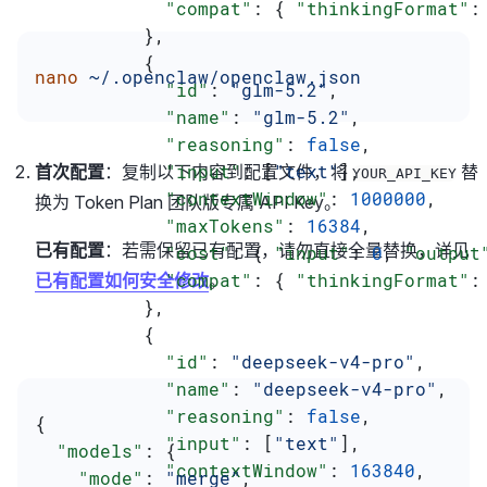
            "compat"
: { 
"thinkingFormat"
:
          },
          {
nano
 ~/.openclaw/openclaw.json
            "id"
: 
"glm-5.2"
,
            "name"
: 
"glm-5.2"
,
            "reasoning"
: 
false
,
            "input"
: [
"text"
],
首次配置
：复制以下内容到配置文件，将
替
YOUR_API_KEY
            "contextWindow"
: 
1000000
,
换为 Token Plan 团队版专属 API Key。
            "maxTokens"
: 
16384
,
已有配置
：若需保留已有配置，请勿直接全量替换，详见
            "cost"
: { 
"input"
: 
0
, 
"output
            "compat"
: { 
"thinkingFormat"
:
已有配置如何安全修改
。
          },
          {
            "id"
: 
"deepseek-v4-pro"
,
            "name"
: 
"deepseek-v4-pro"
,
            "reasoning"
: 
false
,
{
            "input"
: [
"text"
],
  "models"
: {
            "contextWindow"
: 
163840
,
    "mode"
: 
"merge"
,