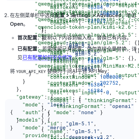
        "qwencloud-token-plan/deepseek-v4
            "cost"
: { 
"input"
: 
0
, 
"output
            "maxTokens"
: 
16384
,
        "qwencloud-token-plan/deepseek-v3
            "contextWindow"
: 
204800
,
            "cost"
: { 
"input"
: 
0
, 
"output
在左侧菜单栏中选择
配置 > Settings > Advanced
，单击
        "qwencloud-token-plan/kimi-k2.7-c
            "maxTokens"
: 
131072
            "compat"
: { 
"thinkingFormat"
:
Open
。
        "qwencloud-token-plan/kimi-k2.6"
:
          },
          },
        "qwencloud-token-plan/kimi-k2.5"
:
          {
首次配置
：复制以下内容到输入框，替换已有内容。
          {
        "qwencloud-token-plan/glm-5.2"
: {
            "id"
: 
"glm-5"
,
            "id"
: 
"glm-5.2"
,
已有配置
：若需保留已有配置，请勿直接全量替换，详
        "qwencloud-token-plan/glm-5.1"
: {
            "name"
: 
"glm-5"
,
            "name"
: 
"glm-5.2"
,
见
已有配置如何安全修改
。
        "qwencloud-token-plan/glm-5"
: {},
            "reasoning"
: 
false
,
            "reasoning"
: 
false
,
        "qwencloud-token-plan/MiniMax-M2.
            "input"
: [
"text"
],
            "input"
: [
"text"
],
将
替换为千问AI平台 API Key：
YOUR_API_KEY
      }
            "cost"
: { 
"input"
: 
0
, 
"output
            "contextWindow"
: 
1000000
,
    }
            "contextWindow"
: 
202752
,
            "maxTokens"
: 
16384
,
  },
            "maxTokens"
: 
16384
,
            "cost"
: { 
"input"
: 
0
, 
"output
  "gateway"
: {
            "compat"
: {
            "compat"
: { 
"thinkingFormat"
:
    "mode"
: 
"local"
,
              "thinkingFormat"
: 
"openai"
          },
{
    "auth"
: { 
"mode"
: 
"none"
 }
            }
          {
  "models"
: {
  }
          },
            "id"
: 
"glm-5.1"
,
    "mode"
: 
"merge"
,
}
          {
            "name"
: 
"glm-5.1"
,
    "providers"
: {
            "id"
: 
"deepseek-v3.2"
,
            "reasoning"
: 
false
,