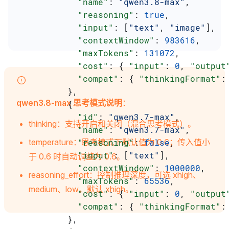
            "name"
: 
"qwen3.8-max"
,
            "reasoning"
: 
true
,
            "input"
: [
"text"
, 
"image"
],
            "contextWindow"
: 
983616
,
            "maxTokens"
: 
131072
,
            "cost"
: { 
"input"
: 
0
, 
"output
            "compat"
: { 
"thinkingFormat"
:
          },
qwen3.8-max 思考模式说明
：
          {
            "id"
: 
"qwen3.7-max"
,
thinking：支持开启和关闭（混合思考模式）。
            "name"
: 
"qwen3.7-max"
,
            "reasoning"
temperature：思考模式下默认值为 0.6；传入值小
: 
false
,
            "input"
: [
"text"
],
于 0.6 时自动调整为 0.6。
            "contextWindow"
: 
1000000
,
reasoning_effort：控制推理深度，可选 xhigh、
            "maxTokens"
: 
65536
,
medium、low，默认 xhigh。
            "cost"
: { 
"input"
: 
0
, 
"output
            "compat"
: { 
"thinkingFormat"
:
          },