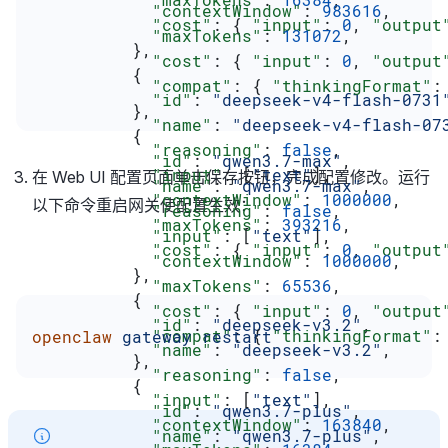
            "contextWindow"
: 
983616
,
            "cost"
: { 
"input"
: 
0
, 
"output
            "maxTokens"
: 
131072
,
          },
            "cost"
: { 
"input"
: 
0
, 
"output
          {
            "compat"
: { 
"thinkingFormat"
:
            "id"
: 
"deepseek-v4-flash-0731
          },
            "name"
: 
"deepseek-v4-flash-07
          {
            "reasoning"
: 
false
,
            "id"
: 
"qwen3.7-max"
,
            "input"
: [
"text"
],
在 Web UI 配置页面单击保存按钮，完成配置修改。运行
            "name"
: 
"qwen3.7-max"
,
            "contextWindow"
: 
1000000
,
以下命令重启网关使配置生效：
            "reasoning"
: 
false
,
            "maxTokens"
: 
393216
,
            "input"
: [
"text"
],
            "cost"
: { 
"input"
: 
0
, 
"output
            "contextWindow"
: 
1000000
,
          },
            "maxTokens"
: 
65536
,
          {
            "cost"
: { 
"input"
: 
0
, 
"output
            "id"
: 
"deepseek-v3.2"
,
            "compat"
: { 
"thinkingFormat"
:
openclaw
 gateway
 restart
            "name"
: 
"deepseek-v3.2"
,
          },
            "reasoning"
: 
false
,
          {
            "input"
: [
"text"
],
            "id"
: 
"qwen3.7-plus"
,
            "contextWindow"
: 
163840
,
            "name"
: 
"qwen3.7-plus"
,