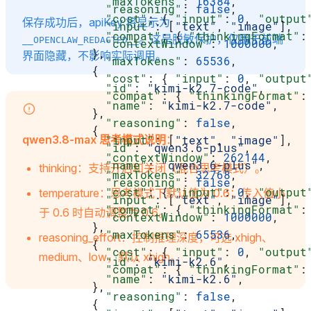
            "maxTokens"
: 
16384
,
            "reasoning"
: 
false
,
            "cost"
: { 
"input"
: 
0
, 
"output
保存成功后，apiKey 将显示为
            "input"
: [
"text"
, 
"image"
],
            "compat"
: { 
"thinkingFormat"
:
。这是脱敏保护，仅用于前端
__OPENCLAW_REDACTED__
            "contextWindow"
: 
1000000
,
          },
界面隐藏，不影响实际调用。
            "maxTokens"
: 
65536
,
          {
            "cost"
: { 
"input"
: 
0
, 
"output
            "id"
: 
"kimi-k2.7-code"
,
            "compat"
: { 
"thinkingFormat"
:
            "name"
: 
"kimi-k2.7-code"
,
          },
            "reasoning"
: 
false
,
          {
            "input"
qwen3.8-max 思考模式说明
: [
：
"text"
, 
"image"
],
            "id"
: 
"qwen3.6-plus"
,
            "contextWindow"
: 
262144
,
            "name"
: 
"qwen3.6-plus"
,
thinking：支持开启和关闭（混合思考模式）。
            "maxTokens"
: 
32768
,
            "reasoning"
: 
false
,
            "cost"
: { 
"input"
: 
0
, 
"output
temperature：思考模式下默认值为 0.6；传入值小
            "input"
: [
"text"
, 
"image"
],
            "compat"
: { 
"thinkingFormat"
:
于 0.6 时自动调整为 0.6。
            "contextWindow"
: 
1000000
,
          },
            "maxTokens"
: 
65536
,
reasoning_effort：控制推理深度，可选 xhigh、
          {
            "cost"
: { 
"input"
: 
0
, 
"output
medium、low，默认 xhigh。
            "id"
: 
"kimi-k2.6"
,
            "compat"
: { 
"thinkingFormat"
:
            "name"
: 
"kimi-k2.6"
,
          },
            "reasoning"
: 
false
,
          {