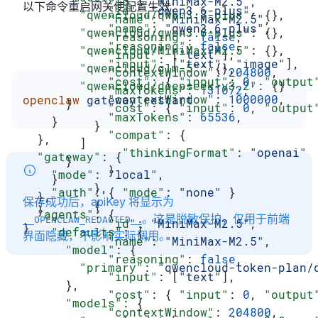
            "id"
: 
"MiniMax-M2.5"
,
以下命令重启网关使配置生效：
            "id"
: 
"qwen3.6-plus"
,
        "qwencloud/qwen3.7-plus"
: {},
            "name"
: 
"MiniMax-M2.5"
,
            "name"
: 
"qwen3.6-plus"
,
        "qwencloud/qwen3.6-plus"
: {},
            "reasoning"
: 
false
,
            "reasoning"
: 
false
,
        "qwencloud/MiniMax-M2.5"
: {},
            "input"
: [
"text"
],
            "input"
: [
"text"
, 
"image"
],
        "qwencloud/glm-5"
: {},
            "contextWindow"
: 
204800
,
            "cost"
: { 
"input"
: 
0
, 
"output
        "qwencloud/deepseek-v3.2"
: {}
            "maxTokens"
: 
131072
,
            "contextWindow"
: 
1000000
,
openclaw
 gateway
 restart
      }
            "cost"
: { 
"input"
: 
0
, 
"output
            "maxTokens"
: 
65536
,
    }
          }
            "compat"
: {
  },
        ]
              "thinkingFormat"
: 
"openai"
  "gateway"
: {
      }
            }
    "mode"
: 
"local"
,
    }
          },
    "auth"
: { 
"mode"
: 
"none"
 }
  },
保存成功后，apiKey 将显示为
          {
  }
  "agents"
: {
。这是脱敏保护，仅用于前端
__OPENCLAW_REDACTED__
            "id"
: 
"MiniMax-M2.5"
,
}
    "defaults"
: {
界面隐藏，不影响实际调用。
            "name"
: 
"MiniMax-M2.5"
,
      "model"
: {
            "reasoning"
: 
false
,
        "primary"
: 
"qwencloud-token-plan/
            "input"
: [
"text"
],
      },
            "cost"
: { 
"input"
: 
0
, 
"output
      "models"
: {
            "contextWindow"
: 
204800
,