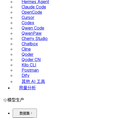
Hermes Agent
Claude Code
OpenCode
Cursor
Codex
Qwen Code
QwenPaw
Cherry Studio
Chatbox
Cline
Qoder
Qoder CN
Kilo CLI
Postman
Dify
其他 AI 工具
用量分析
模型生产
数据集