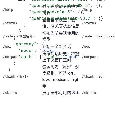
        "qwencloud/MiniMax-M2.5"
: {},
显示可用命令的快速
/help
/help
        "qwencloud/glm-5"
: {},
摘要
        "qwencloud/deepseek-v3.2"
: {}
查看当前模型、会
/status
/status
      }
话、网关等状态信息
    }
切换当前会话使用的
/model <模型名称>
/model qwen3.7-m
  },
模型
  "gateway"
: {
开始一个新会话
/new
/new
    "mode"
: 
"local"
,
压缩对话历史，释放
    "auth"
: { 
"mode"
: 
"none"
 }
/compact
/compact
上下文窗口空间
  }
设置思考（推理）深
}
度级别，可选 off、
/think <级别>
/think high
low、medium、high
等
展示全部可用的 Skill
/skills
/skills