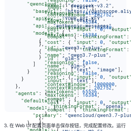
      "qwencloud"
: {
            "name"
: 
"deepseek-v3.2"
,
            "input"
: [
"text"
],
        "baseUrl"
: 
"https://dashscope.ali
            "reasoning"
: 
false
,
            "contextWindow"
: 
202752
,
        "apiKey"
: 
"YOUR_API_KEY"
,
            "input"
: [
"text"
],
            "maxTokens"
: 
16384
,
        "api"
: 
"anthropic-messages"
,
            "contextWindow"
: 
163840
,
            "cost"
: { 
"input"
: 
0
, 
"output
        "models"
: [
            "maxTokens"
: 
16384
,
            "compat"
: { 
"thinkingFormat"
:
          {
            "cost"
: { 
"input"
: 
0
, 
"output
          },
            "id"
: 
"qwen3.7-plus"
,
            "compat"
: { 
"thinkingFormat"
:
          {
            "name"
: 
"qwen3.7-plus"
,
          }
            "id"
: 
"glm-5"
,
            "reasoning"
: 
false
,
        ]
            "name"
: 
"glm-5"
,
            "input"
: [
"text"
, 
"image"
],
      }
            "reasoning"
: 
false
,
            "cost"
: { 
"input"
: 
0
, 
"output
    }
            "input"
: [
"text"
],
            "contextWindow"
: 
1000000
,
  },
            "contextWindow"
: 
202752
,
            "maxTokens"
: 
65536
,
  "agents"
: {
            "maxTokens"
: 
16384
,
            "compat"
: {
    "defaults"
: {
            "cost"
: { 
"input"
: 
0
, 
"output
              "thinkingFormat"
: 
"openai"
      "model"
: {
            "compat"
: { 
"thinkingFormat"
:
            }
        "primary"
: 
"qwencloud/qwen3.7-plu
          },
          },
      },
          {
在 Web UI 配置页面单击保存按钮，完成配置修改。运行
          {
      "models"
: {