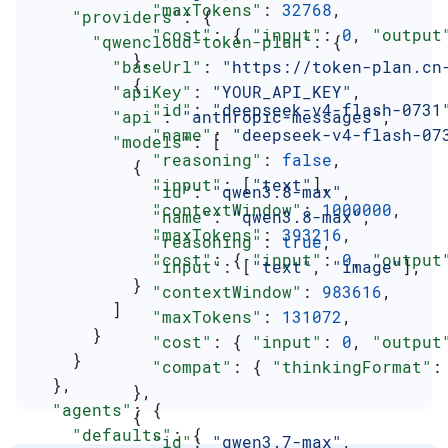
            "maxTokens"
: 
32768
,
    "providers"
: {
            "cost"
: { 
"input"
: 
0
, 
"output
      "qwencloud-token-plan"
: {
          },
        "baseUrl"
: 
"https://token-plan.cn
          {
        "apiKey"
: 
"YOUR_API_KEY"
,
            "id"
: 
"deepseek-v4-flash-0731
        "api"
: 
"anthropic-messages"
,
            "name"
: 
"deepseek-v4-flash-07
        "models"
: [
            "reasoning"
: 
false
,
          {
            "input"
: [
"text"
],
            "id"
: 
"qwen3.8-max"
,
            "contextWindow"
: 
1000000
,
            "name"
: 
"qwen3.8-max"
,
            "maxTokens"
: 
393216
,
            "reasoning"
: 
true
,
            "cost"
: { 
"input"
: 
0
, 
"output
            "input"
: [
"text"
, 
"image"
],
          }
            "contextWindow"
: 
983616
,
        ]
            "maxTokens"
: 
131072
,
      }
            "cost"
: { 
"input"
: 
0
, 
"output
    }
            "compat"
: { 
"thinkingFormat"
:
  },
          },
  "agents"
: {
          {
    "defaults"
: {
            "id"
: 
"qwen3.7-max"
,