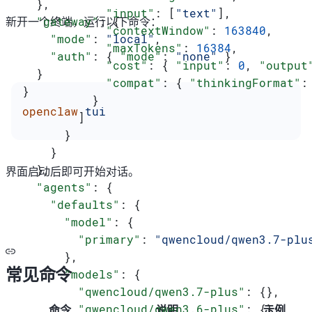
  },
            "input"
: [
"text"
],
  "gateway"
: {
新开一个终端，运行以下命令：
            "contextWindow"
: 
163840
,
    "mode"
: 
"local"
,
            "maxTokens"
: 
16384
,
    "auth"
: { 
"mode"
: 
"none"
 }
            "cost"
: { 
"input"
: 
0
, 
"output
  }
            "compat"
: { 
"thinkingFormat"
:
}
          }
openclaw
 tui
        ]
      }
    }
  },
界面启动后即可开始对话。
  "agents"
: {
    "defaults"
: {
      "model"
: {
        "primary"
: 
"qwencloud/qwen3.7-plu
      },
常见命令
      "models"
: {
        "qwencloud/qwen3.7-plus"
: {},
        "qwencloud/qwen3.6-plus"
: {},
命令
说明
示例