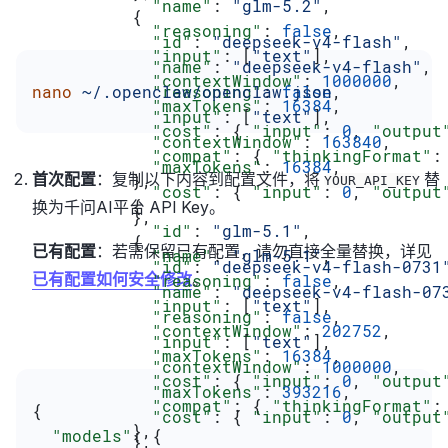
            "name"
: 
"glm-5.2"
,
          {
            "reasoning"
: 
false
,
            "id"
: 
"deepseek-v4-flash"
,
            "input"
: [
"text"
],
            "name"
: 
"deepseek-v4-flash"
,
            "contextWindow"
: 
1000000
,
            "reasoning"
nano
 ~/.openclaw/openclaw.json
: 
false
,
            "maxTokens"
: 
16384
,
            "input"
: [
"text"
],
            "cost"
: { 
"input"
: 
0
, 
"output
            "contextWindow"
: 
163840
,
            "compat"
: { 
"thinkingFormat"
:
            "maxTokens"
: 
16384
,
首次配置
：复制以下内容到配置文件，将
替
          },
YOUR_API_KEY
            "cost"
: { 
"input"
: 
0
, 
"output
          {
换为千问AI平台 API Key。
          },
            "id"
: 
"glm-5.1"
,
          {
已有配置
：若需保留已有配置，请勿直接全量替换，详见
            "name"
: 
"glm-5.1"
,
            "id"
: 
"deepseek-v4-flash-0731
已有配置如何安全修改
。
            "reasoning"
: 
false
,
            "name"
: 
"deepseek-v4-flash-07
            "input"
: [
"text"
],
            "reasoning"
: 
false
,
            "contextWindow"
: 
202752
,
            "input"
: [
"text"
],
            "maxTokens"
: 
16384
,
            "contextWindow"
: 
1000000
,
            "cost"
: { 
"input"
: 
0
, 
"output
            "maxTokens"
: 
393216
,
            "compat"
: { 
"thinkingFormat"
:
{
            "cost"
: { 
"input"
: 
0
, 
"output
          },
  "models"
: {
          },