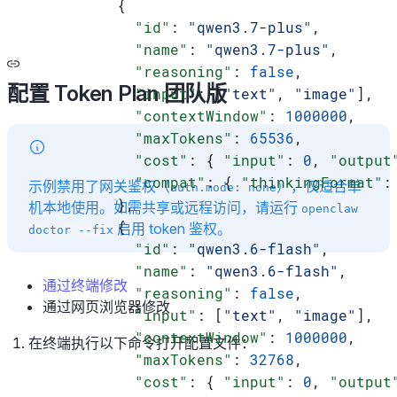
          {
            "id"
: 
"qwen3.7-plus"
,
            "name"
: 
"qwen3.7-plus"
,
            "reasoning"
: 
false
,
配置 Token Plan 团队版
            "input"
: [
"text"
, 
"image"
],
            "contextWindow"
: 
1000000
,
            "maxTokens"
: 
65536
,
            "cost"
: { 
"input"
: 
0
, 
"output
            "compat"
: { 
"thinkingFormat"
:
示例禁用了网关鉴权（
），仅适合单
auth.mode: none
          },
机本地使用。如需共享或远程访问，请运行
openclaw
          {
启用 token 鉴权。
doctor --fix
            "id"
: 
"qwen3.6-flash"
,
            "name"
: 
"qwen3.6-flash"
,
通过终端修改
            "reasoning"
: 
false
,
通过网页浏览器修改
            "input"
: [
"text"
, 
"image"
],
            "contextWindow"
: 
1000000
,
在终端执行以下命令打开配置文件：
            "maxTokens"
: 
32768
,
            "cost"
: { 
"input"
: 
0
, 
"output