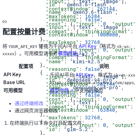
            "input"
: [
"text"
, 
"image"
],
            "id"
: 
"qwen3.6-flash"
,
            "contextWindow"
: 
262144
,
            "name"
: 
"qwen3.6-flash"
,
            "maxTokens"
: 
16384
,
            "reasoning"
: 
false
,
            "cost"
: { 
"input"
: 
0
, 
"output
            "input"
: [
"text"
, 
"image"
],
配置按量计费
            "compat"
: { 
"thinkingFormat"
:
            "contextWindow"
: 
1000000
,
          },
            "maxTokens"
: 
32768
,
将
          {
替换为千问AI平台
API Key
（格式为
YOUR_API_KEY
sk-ws-
            "cost"
: { 
"input"
: 
0
, 
"output
）。可用模型请参考
模型市场
。
            "id"
: 
"kimi-k2.5"
,
xxxxx
            "compat"
: { 
"thinkingFormat"
:
            "name"
: 
"kimi-k2.5"
,
          },
配置项
说明
            "reasoning"
: 
false
,
          {
API Key
千问AI平台
API Key
，格式为
sk-ws-xx
            "input"
: [
"text"
, 
"image"
],
            "id"
: 
"deepseek-v4-pro"
,
Base URL
https://dashscope.aliyuncs.com/apps
            "contextWindow"
: 
262144
,
            "name"
: 
"deepseek-v4-pro"
,
可用模型
模型市场
中支持的模型
            "maxTokens"
: 
16384
,
            "reasoning"
: 
false
,
            "cost"
: { 
"input"
: 
0
, 
"output
            "input"
: [
"text"
],
通过终端修改
            "compat"
: { 
"thinkingFormat"
:
            "contextWindow"
: 
163840
,
通过网页浏览器修改
          },
            "maxTokens"
: 
32768
,
          {
在终端执行以下命令打开配置文件：
            "cost"
: { 
"input"
: 
0
, 
"output
            "id"
: 
"glm-5.2"
,
          },