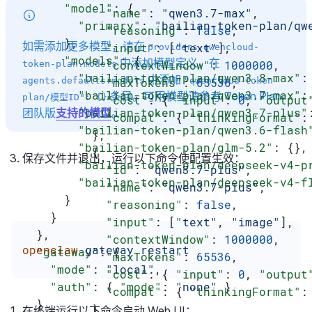
      "model"
: {
            "name"
: 
"qwen3.7-max"
,
        "primary"
: 
"bailian-token-plan/qw
            "reasoning"
: 
false
,
      },
如需添加更多模型，请在
            "input"
: [
"text"
],
providers.qwencloud-
      "models"
: {
中添加模型定义，在
            "contextWindow"
: 
1000000
,
token-plan.models
        "bailian-token-plan/qwen3.8-max"
:
中添加
            "maxTokens"
agents.defaults.models
: 
"qwencloud-token-
65536
,
        "bailian-token-plan/qwen3.7-max"
:
条目。可用模型请参考 Token Plan
plan/模型ID": {}
            "cost"
: { 
"input"
: 
0
, 
"output
        "bailian-token-plan/qwen3.7-plus"
团队版
支持的模型
。
            "compat"
: { 
"thinkingFormat"
:
        "bailian-token-plan/qwen3.6-flash
          },
        "bailian-token-plan/glm-5.2"
: {},
          {
保存文件并退出，运行以下命令使配置生效：
        "bailian-token-plan/deepseek-v4-p
            "id"
: 
"qwen3.7-plus"
,
        "bailian-token-plan/deepseek-v4-f
            "name"
: 
"qwen3.7-plus"
,
      }
            "reasoning"
: 
false
,
    }
            "input"
: [
"text"
, 
"image"
],
  },
            "contextWindow"
: 
1000000
,
openclaw
 gateway
 restart
  "gateway"
: {
            "maxTokens"
: 
65536
,
    "mode"
: 
"local"
,
            "cost"
: { 
"input"
: 
0
, 
"output
    "auth"
: { 
"mode"
: 
"none"
 }
            "compat"
: { 
"thinkingFormat"
:
  }
          },
在终端运行以下命令启动 Web UI：