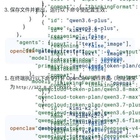
          }
          },
            "compat"
: { 
"thinkingFormat"
:
保存文件并退出，运行以下命令使配置生效：
        ]
          {
          },
      }
            "id"
: 
"qwen3.6-plus"
,
          {
    }
            "name"
: 
"qwen3.6-plus"
,
            "id"
: 
"kimi-k2.6"
,
  },
            "reasoning"
: 
false
,
            "name"
: 
"kimi-k2.6"
,
  "agents"
: {
            "input"
: [
"text"
, 
"image"
],
            "reasoning"
: 
false
,
    "defaults"
: {
openclaw
 gateway
 restart
            "cost"
: { 
"input"
: 
0
, 
"output
            "input"
: [
"text"
, 
"image"
],
      "model"
: {
            "contextWindow"
: 
1000000
,
            "contextWindow"
: 
262144
,
        "primary"
: 
"qwencloud-token-plan/
            "maxTokens"
: 
65536
,
            "maxTokens"
: 
16384
,
      },
            "compat"
: {
            "cost"
: { 
"input"
: 
0
, 
"output
在终端执行以下命令打开 OpenClaw 操作界面（地址通常
      "models"
: {
              "thinkingFormat"
: 
"openai"
            "compat"
: { 
"thinkingFormat"
:
为
）：
http://127.0.0.1:xxxx
        "qwencloud-token-plan/qwen3.8-max
            }
          },
        "qwencloud-token-plan/qwen3.7-max
          },
          {
        "qwencloud-token-plan/qwen3.7-plu
          {
            "id"
: 
"kimi-k2.5"
,
        "qwencloud-token-plan/qwen3.6-plu
            "id"
: 
"MiniMax-M2.5"
,
            "name"
: 
"kimi-k2.5"
,
        "qwencloud-token-plan/qwen3.6-fla
            "name"
: 
"MiniMax-M2.5"
,
            "reasoning"
: 
false
,
        "qwencloud-token-plan/deepseek-v4
openclaw
 dashboard
            "reasoning"
: 
false
,
            "input"
: [
"text"
, 
"image"
],
        "qwencloud-token-plan/deepseek-v4
            "input"
: [
"text"
],
            "contextWindow"
: 
262144
,