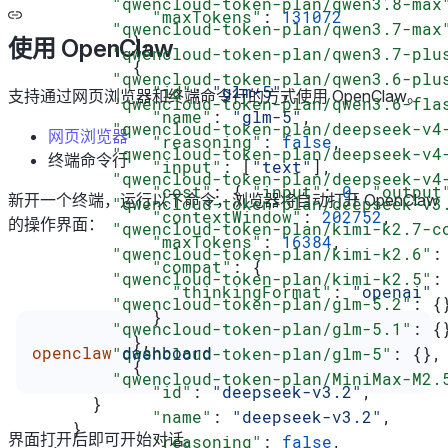
        "qwencloud-token-plan/qwen3.8-max
            "maxTokens"
: 
131072
        "qwencloud-token-plan/qwen3.7-max
          },
使用 OpenClaw
        "qwencloud-token-plan/qwen3.7-plu
          {
        "qwencloud-token-plan/qwen3.6-plu
            "id"
: 
"glm-5"
,
支持通过网页浏览器和终端命令行的方式使用 OpenClaw。
        "qwencloud-token-plan/qwen3.6-fla
            "name"
: 
"glm-5"
,
        "qwencloud-token-plan/deepseek-v4
网页浏览器
            "reasoning"
: 
false
,
        "qwencloud-token-plan/deepseek-v4
终端命令行
            "input"
: [
"text"
],
        "qwencloud-token-plan/deepseek-v4
            "cost"
: { 
"input"
: 
0
, 
"output
新开一个终端，运行以下命令，浏览器将自动打开 OpenClaw
        "qwencloud-token-plan/deepseek-v3
            "contextWindow"
: 
202752
,
的操作界面：
        "qwencloud-token-plan/kimi-k2.7-c
            "maxTokens"
: 
16384
,
        "qwencloud-token-plan/kimi-k2.6"
:
            "compat"
: {
        "qwencloud-token-plan/kimi-k2.5"
:
              "thinkingFormat"
: 
"openai"
        "qwencloud-token-plan/glm-5.2"
: {
            }
        "qwencloud-token-plan/glm-5.1"
: {
          },
openclaw
 dashboard
        "qwencloud-token-plan/glm-5"
: {},
          {
        "qwencloud-token-plan/MiniMax-M2.
            "id"
: 
"deepseek-v3.2"
,
      }
            "name"
: 
"deepseek-v3.2"
,
    }
界面打开后即可开始对话。
            "reasoning"
: 
false
,