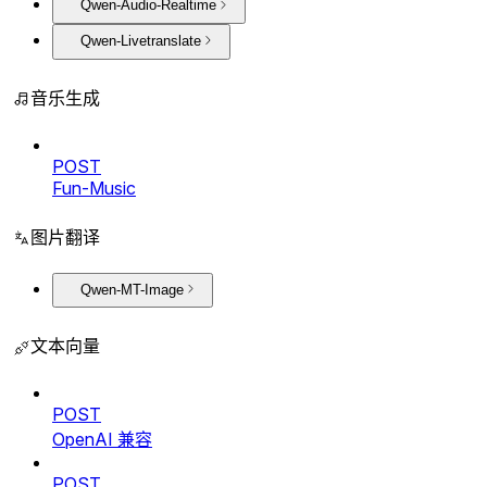
Qwen-Audio-Realtime
Qwen-Livetranslate
音乐生成
POST
Fun-Music
图片翻译
Qwen-MT-Image
文本向量
POST
OpenAI 兼容
POST