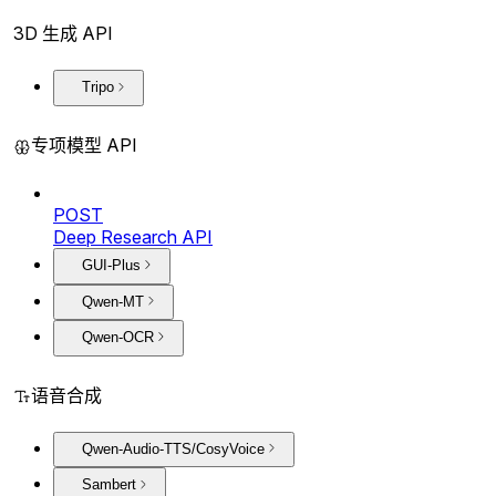
3D 生成 API
Tripo
专项模型 API
POST
Deep Research API
GUI-Plus
Qwen-MT
Qwen-OCR
语音合成
Qwen-Audio-TTS/CosyVoice
Sambert