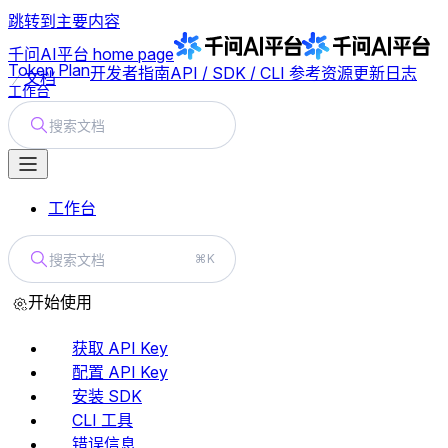
跳转到主要内容
千问AI平台
home page
Token Plan
开发者指南
API / SDK / CLI 参考
资源
更新日志
文档
工作台
搜索文档
工作台
搜索文档
⌘K
开始使用
获取 API Key
配置 API Key
安装 SDK
CLI 工具
错误信息