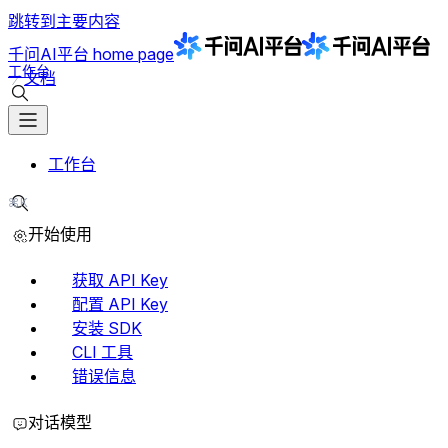
跳转到主要内容
千问AI平台
home page
工作台
文档
搜索文档
工作台
⌘K
搜索文档
开始使用
获取 API Key
配置 API Key
安装 SDK
CLI 工具
错误信息
对话模型