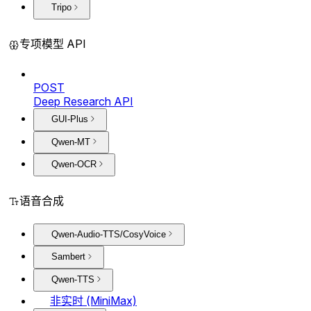
Tripo
专项模型 API
POST
Deep Research API
GUI-Plus
Qwen-MT
Qwen-OCR
语音合成
Qwen-Audio-TTS/CosyVoice
Sambert
Qwen-TTS
非实时 (MiniMax)