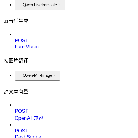
Qwen-Livetranslate
音乐生成
POST
Fun-Music
图片翻译
Qwen-MT-Image
文本向量
POST
OpenAI 兼容
POST
DashScope