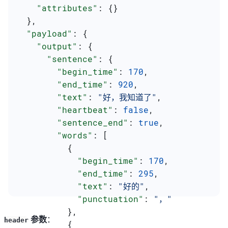
    "attributes"
: {}
  },
  "payload"
: {
    "output"
: {
      "sentence"
: {
        "begin_time"
: 
170
,
        "end_time"
: 
920
,
        "text"
: 
"好，我知道了"
,
        "heartbeat"
: 
false
,
        "sentence_end"
: 
true
,
        "words"
: [
          {
            "begin_time"
: 
170
,
            "end_time"
: 
295
,
            "text"
: 
"好的"
,
            "punctuation"
: 
"，"
          },
参数
：
header
          {