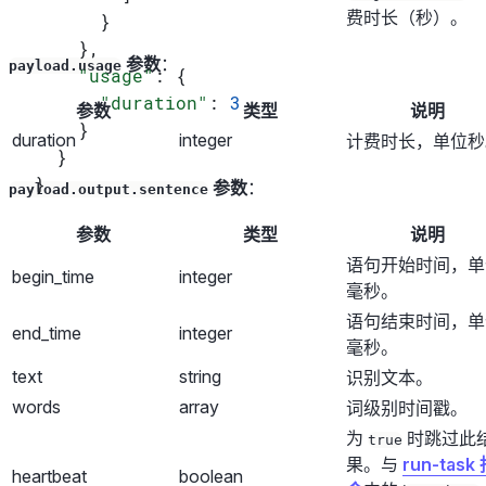
费时长（秒）。
      }
    },
参数
：
payload.usage
    "usage"
: {
      "duration"
: 
3
参数
类型
说明
    }
duration
integer
计费时长，单位秒
  }
}
参数
：
payload.output.sentence
参数
类型
说明
语句开始时间，单
begin_time
integer
毫秒。
语句结束时间，单
end_time
integer
毫秒。
text
string
识别文本。
words
array
词级别时间戳。
为
时跳过此
true
果。与
run-task
heartbeat
boolean