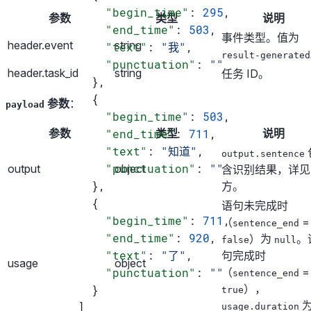
            "begin_time"
: 
295
,
参数
类型
说明
            "end_time"
: 
503
,
事件类型。值为
header.event
string
            "text"
: 
"我"
,
result-generated
            "punctuation"
: 
""
header.task_id
string
任务 ID。
          },
          {
参数
：
payload
            "begin_time"
: 
503
,
            "end_time"
参数
类型
: 
711
,
说明
            "text"
: 
"知道"
,
output.sentence
            "punctuation"
: 
""
output
object
含识别结果，详见
          },
方。
          {
语句未完成时
            "begin_time"
: 
711
,
（
=
sentence_end
            "end_time"
: 
920
,
）为
。
false
null
            "text"
: 
"了"
,
句完成时
usage
object
            "punctuation"
: 
""
（
=
sentence_end
），
          }
true
        ]
usage.duration