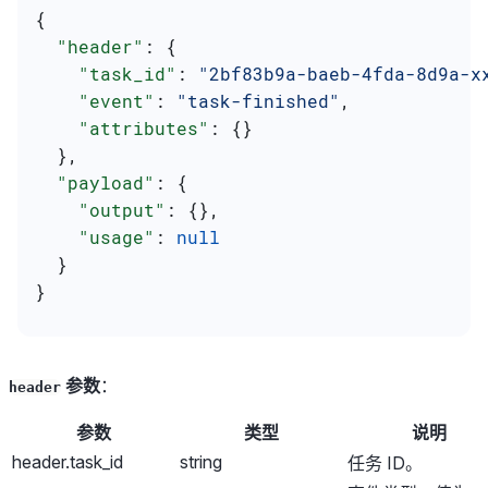
{
  "header"
: {
    "task_id"
: 
"2bf83b9a-baeb-4fda-8d9a-x
    "event"
: 
"task-finished"
,
    "attributes"
: {}
  },
  "payload"
: {
    "output"
: {},
    "usage"
: 
null
  }
}
参数
：
header
参数
类型
说明
header.task_id
string
任务 ID。