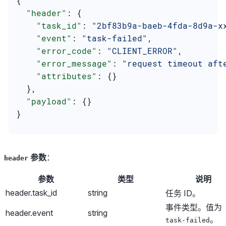
{
  "header"
: {
    "task_id"
: 
"2bf83b9a-baeb-4fda-8d9a-x
    "event"
: 
"task-failed"
,
    "error_code"
: 
"CLIENT_ERROR"
,
    "error_message"
: 
"request timeout aft
    "attributes"
: {}
  },
  "payload"
: {}
}
参数
：
header
参数
类型
说明
header.task_id
string
任务 ID。
事件类型。值为
header.event
string
。
task-failed