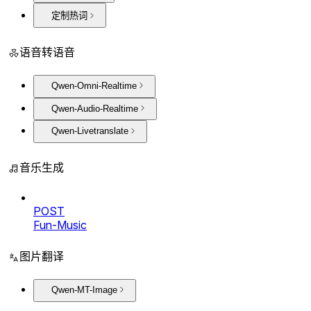
定制热词
语音转语音
Qwen-Omni-Realtime
Qwen-Audio-Realtime
Qwen-Livetranslate
音乐生成
POST
Fun-Music
图片翻译
Qwen-MT-Image