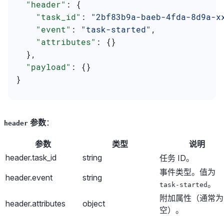
  "header"
: {
    "task_id"
: 
"2bf83b9a-baeb-4fda-8d9a-x
    "event"
: 
"task-started"
,
    "attributes"
: {}
  },
  "payload"
: {}
}
参数
：
header
参数
类型
说明
header.task_id
string
任务 ID。
事件类型。值为
header.event
string
。
task-started
附加属性（通常为
header.attributes
object
空）。