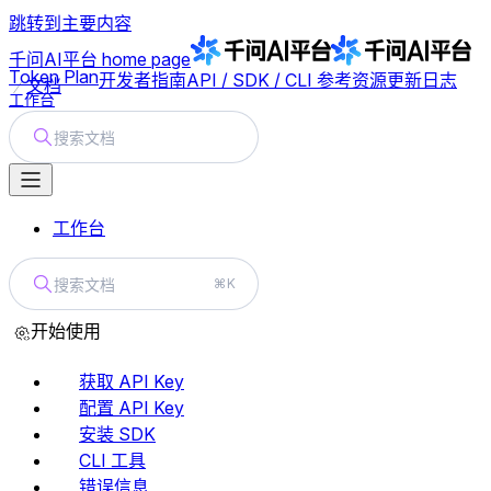
跳转到主要内容
千问AI平台
home page
Token Plan
开发者指南
API / SDK / CLI 参考
资源
更新日志
文档
工作台
搜索文档
工作台
搜索文档
⌘K
开始使用
获取 API Key
配置 API Key
安装 SDK
CLI 工具
错误信息