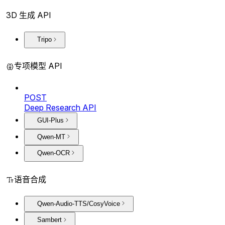
3D 生成 API
Tripo
专项模型 API
POST
Deep Research API
GUI-Plus
Qwen-MT
Qwen-OCR
语音合成
Qwen-Audio-TTS/CosyVoice
Sambert