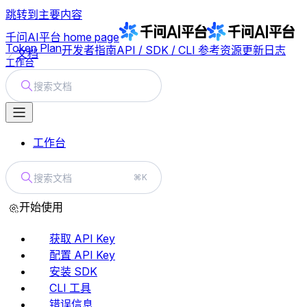
跳转到主要内容
千问AI平台
home page
Token Plan
开发者指南
API / SDK / CLI 参考
资源
更新日志
文档
工作台
搜索文档
工作台
搜索文档
⌘K
开始使用
获取 API Key
配置 API Key
安装 SDK
CLI 工具
错误信息