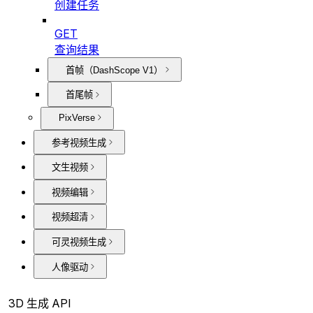
创建任务
GET
查询结果
首帧（DashScope V1）
首尾帧
PixVerse
参考视频生成
文生视频
视频编辑
视频超清
可灵视频生成
人像驱动
3D 生成 API