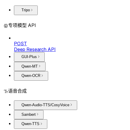
Tripo
专项模型 API
POST
Deep Research API
GUI-Plus
Qwen-MT
Qwen-OCR
语音合成
Qwen-Audio-TTS/CosyVoice
Sambert
Qwen-TTS