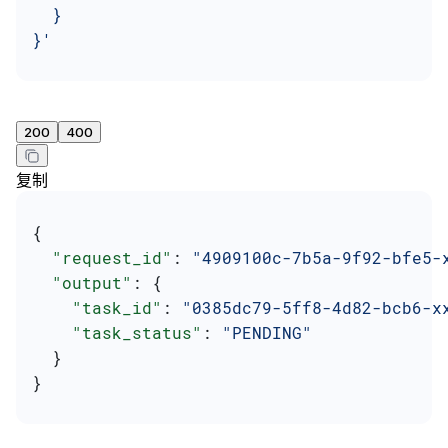
  }
}'
200
400
复制
{
  "request_id"
: 
"4909100c-7b5a-9f92-bfe5-
  "output"
: {
    "task_id"
: 
"0385dc79-5ff8-4d82-bcb6-x
    "task_status"
: 
"PENDING"
  }
}