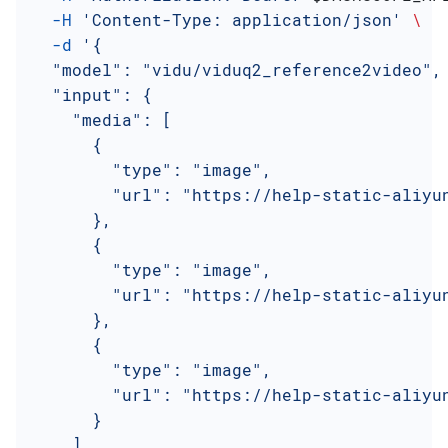
  -H
 'Content-Type: application/json'
 \
  -d
 '{
  "model": "vidu/viduq2_reference2video",
  "input": {
    "media": [
      {
        "type": "image",
        "url": "https://help-static-aliyu
      },
      {
        "type": "image",
        "url": "https://help-static-aliyu
      },
      {
        "type": "image",
        "url": "https://help-static-aliyu
      }
    ],