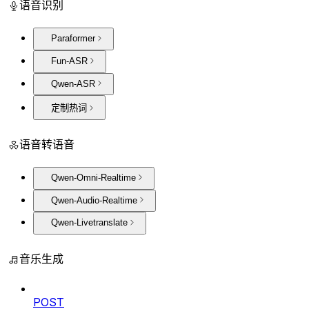
语音识别
Paraformer
Fun-ASR
Qwen-ASR
定制热词
语音转语音
Qwen-Omni-Realtime
Qwen-Audio-Realtime
Qwen-Livetranslate
音乐生成
POST