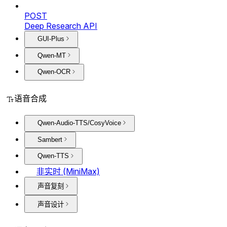
POST
Deep Research API
GUI-Plus
Qwen-MT
Qwen-OCR
语音合成
Qwen-Audio-TTS/CosyVoice
Sambert
Qwen-TTS
非实时 (MiniMax)
声音复刻
声音设计