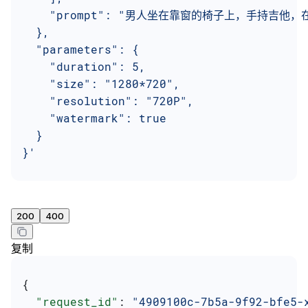
    "prompt": "男人坐在靠窗的椅子上，手持吉
  },
  "parameters": {
    "duration": 5,
    "size": "1280*720",
    "resolution": "720P",
    "watermark": true
  }
}'
200
400
复制
{
  "request_id"
: 
"4909100c-7b5a-9f92-bfe5-