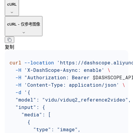
cURL
cURL - 仅参考图像
复制
curl
 --location
 'https://dashscope.aliyun
  -H
 'X-DashScope-Async: enable'
 \
  -H
 "Authorization: Bearer 
$DASHSCOPE_AP
  -H
 'Content-Type: application/json'
 \
  -d
 '{
  "model": "vidu/viduq2_reference2video",
  "input": {
    "media": [
      {
        "type": "image",