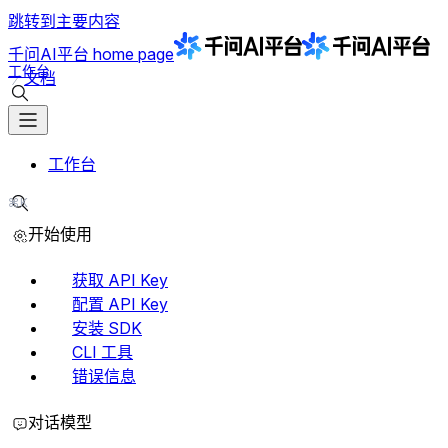
跳转到主要内容
千问AI平台
home page
工作台
文档
搜索文档
工作台
⌘K
搜索文档
开始使用
获取 API Key
配置 API Key
安装 SDK
CLI 工具
错误信息
对话模型