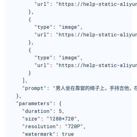
        "url": "https://help-static-aliyu
      },
      {
        "type": "image",
        "url": "https://help-static-aliyu
      },
      {
        "type": "image",
        "url": "https://help-static-aliyu
      }
    ],
    "prompt": "男人坐在靠窗的椅子上，手持吉
  },
  "parameters": {
    "duration": 5,
    "size": "1280*720",
    "resolution": "720P",
    "watermark": true