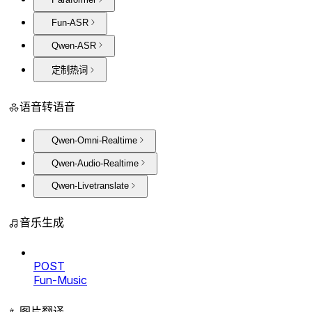
Fun-ASR
Qwen-ASR
定制热词
语音转语音
Qwen-Omni-Realtime
Qwen-Audio-Realtime
Qwen-Livetranslate
音乐生成
POST
Fun-Music
图片翻译