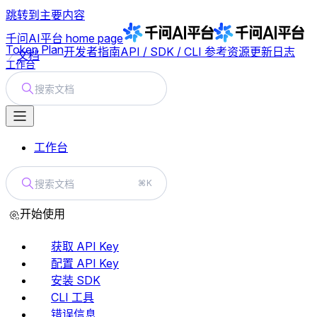
跳转到主要内容
千问AI平台
home page
Token Plan
开发者指南
API / SDK / CLI 参考
资源
更新日志
文档
工作台
搜索文档
工作台
搜索文档
⌘K
开始使用
获取 API Key
配置 API Key
安装 SDK
CLI 工具
错误信息