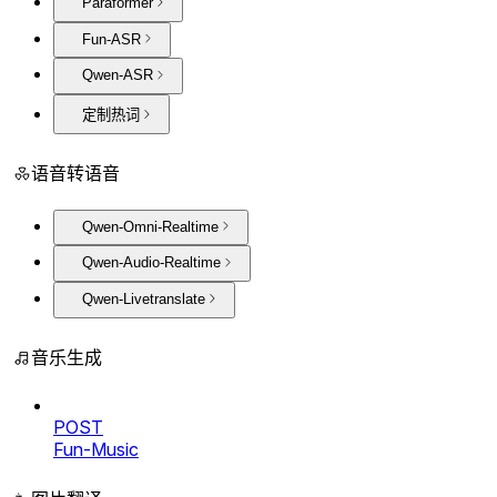
Paraformer
Fun-ASR
Qwen-ASR
定制热词
语音转语音
Qwen-Omni-Realtime
Qwen-Audio-Realtime
Qwen-Livetranslate
音乐生成
POST
Fun-Music