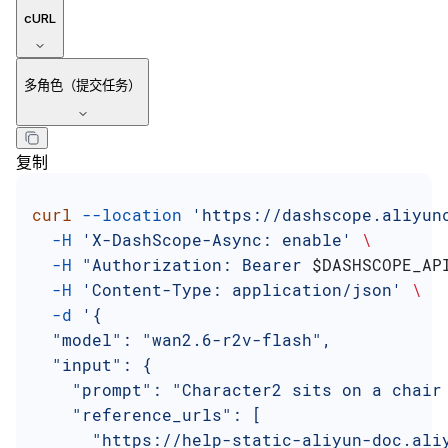
cURL
多角色（提交任务）
复制
curl
 --location
 'https://dashscope.aliyun
  -H
 'X-DashScope-Async: enable'
 \
  -H
 "Authorization: Bearer 
$DASHSCOPE_AP
  -H
 'Content-Type: application/json'
 \
  -d
 '{
  "model": "wan2.6-r2v-flash",
  "input": {
    "prompt": "Character2 sits on a chair
    "reference_urls": [
      "https://help-static-aliyun-doc.ali