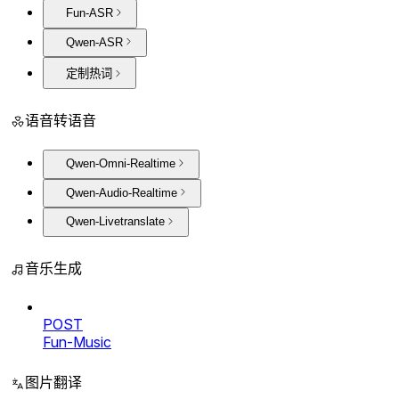
Fun-ASR
Qwen-ASR
定制热词
语音转语音
Qwen-Omni-Realtime
Qwen-Audio-Realtime
Qwen-Livetranslate
音乐生成
POST
Fun-Music
图片翻译