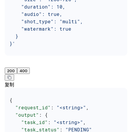
    "duration": 10,
    "audio": true,
    "shot_type": "multi",
    "watermark": true
  }
}'
200
400
复制
{
  "request_id"
: 
"<string>"
,
  "output"
: {
    "task_id"
: 
"<string>"
,
    "task_status"
: 
"PENDING"