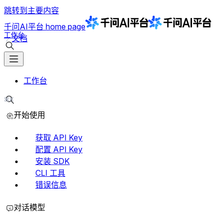
跳转到主要内容
千问AI平台
home page
工作台
文档
搜索文档
工作台
⌘K
搜索文档
开始使用
获取 API Key
配置 API Key
安装 SDK
CLI 工具
错误信息
对话模型