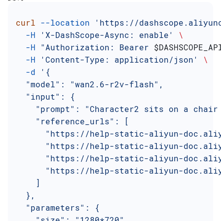
curl
 --location
 'https://dashscope.aliyun
  -H
 'X-DashScope-Async: enable'
 \
  -H
 "Authorization: Bearer 
$DASHSCOPE_AP
  -H
 'Content-Type: application/json'
 \
  -d
 '{
  "model": "wan2.6-r2v-flash",
  "input": {
    "prompt": "Character2 sits on a chair
    "reference_urls": [
      "https://help-static-aliyun-doc.ali
      "https://help-static-aliyun-doc.ali
      "https://help-static-aliyun-doc.ali
      "https://help-static-aliyun-doc.ali
    ]
  },
  "parameters": {
    "size": "1280*720",