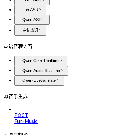
Fun-ASR
Qwen-ASR
定制热词
语音转语音
Qwen-Omni-Realtime
Qwen-Audio-Realtime
Qwen-Livetranslate
音乐生成
POST
Fun-Music
图片翻译