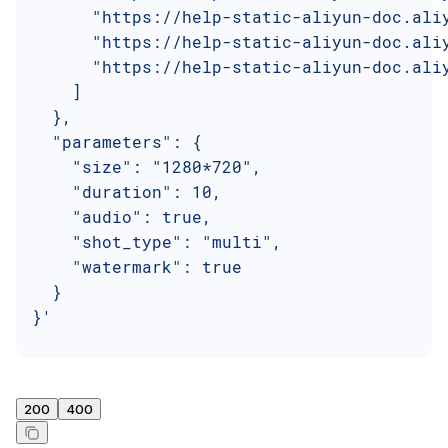
      "https://help-static-aliyun-doc.ali
      "https://help-static-aliyun-doc.ali
      "https://help-static-aliyun-doc.ali
    ]
  },
  "parameters": {
    "size": "1280*720",
    "duration": 10,
    "audio": true,
    "shot_type": "multi",
    "watermark": true
  }
}'
200
400