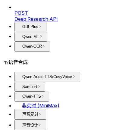
POST
Deep Research API
GUI-Plus
Qwen-MT
Qwen-OCR
语音合成
Qwen-Audio-TTS/CosyVoice
Sambert
Qwen-TTS
非实时 (MiniMax)
声音复刻
声音设计