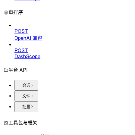
重排序
POST
OpenAI 兼容
POST
DashScope
平台 API
会话
文件
批量
工具包与框架