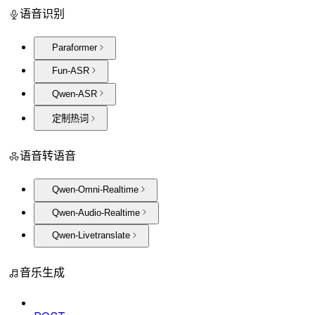
语音识别
Paraformer
Fun-ASR
Qwen-ASR
定制热词
语音转语音
Qwen-Omni-Realtime
Qwen-Audio-Realtime
Qwen-Livetranslate
音乐生成