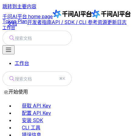
跳转到主要内容
千问AI平台
home page
Token Plan
开发者指南
API / SDK / CLI 参考
资源
更新日志
文档
工作台
搜索文档
工作台
搜索文档
⌘K
开始使用
获取 API Key
配置 API Key
安装 SDK
CLI 工具
错误信息