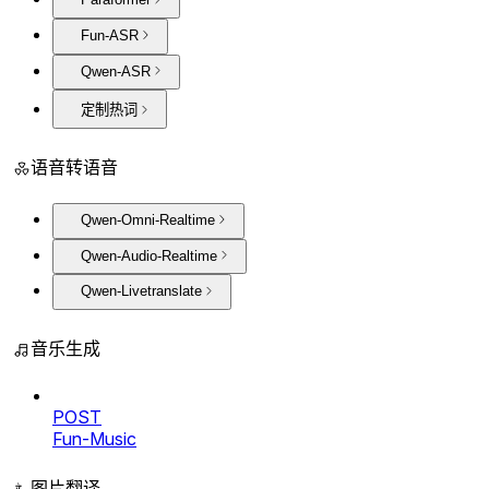
Fun-ASR
Qwen-ASR
定制热词
语音转语音
Qwen-Omni-Realtime
Qwen-Audio-Realtime
Qwen-Livetranslate
音乐生成
POST
Fun-Music
图片翻译