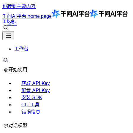
跳转到主要内容
千问AI平台
home page
工作台
文档
搜索文档
工作台
⌘K
搜索文档
开始使用
获取 API Key
配置 API Key
安装 SDK
CLI 工具
错误信息
对话模型