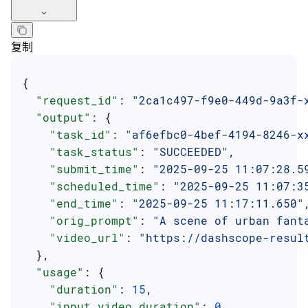
复制
{
  "request_id"
: 
"2ca1c497-f9e0-449d-9a3f-
  "output"
: {
    "task_id"
: 
"af6efbc0-4bef-4194-8246-x
    "task_status"
: 
"SUCCEEDED"
,
    "submit_time"
: 
"2025-09-25 11:07:28.5
    "scheduled_time"
: 
"2025-09-25 11:07:3
    "end_time"
: 
"2025-09-25 11:17:11.650"
    "orig_prompt"
: 
"A scene of urban fant
    "video_url"
: 
"https://dashscope-resul
  },
  "usage"
: {
    "duration"
: 
15
,
    "input_video_duration"
: 
0
,