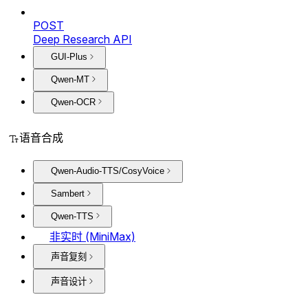
POST
Deep Research API
GUI-Plus
Qwen-MT
Qwen-OCR
语音合成
Qwen-Audio-TTS/CosyVoice
Sambert
Qwen-TTS
非实时 (MiniMax)
声音复刻
声音设计