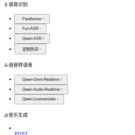
语音识别
Paraformer
Fun-ASR
Qwen-ASR
定制热词
语音转语音
Qwen-Omni-Realtime
Qwen-Audio-Realtime
Qwen-Livetranslate
音乐生成
POST