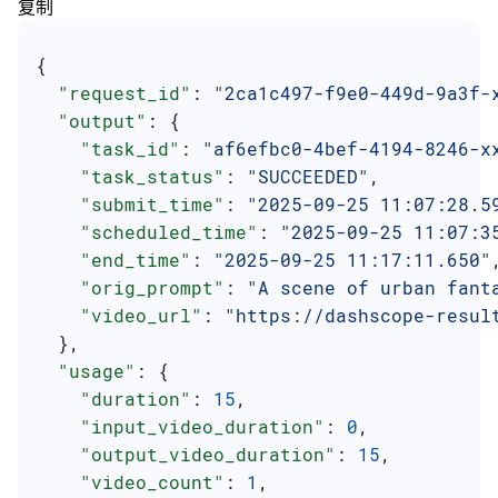
复制
{
  "request_id"
: 
"2ca1c497-f9e0-449d-9a3f-
  "output"
: {
    "task_id"
: 
"af6efbc0-4bef-4194-8246-x
    "task_status"
: 
"SUCCEEDED"
,
    "submit_time"
: 
"2025-09-25 11:07:28.5
    "scheduled_time"
: 
"2025-09-25 11:07:3
    "end_time"
: 
"2025-09-25 11:17:11.650"
    "orig_prompt"
: 
"A scene of urban fant
    "video_url"
: 
"https://dashscope-resul
  },
  "usage"
: {
    "duration"
: 
15
,
    "input_video_duration"
: 
0
,
    "output_video_duration"
: 
15
,
    "video_count"
: 
1
,