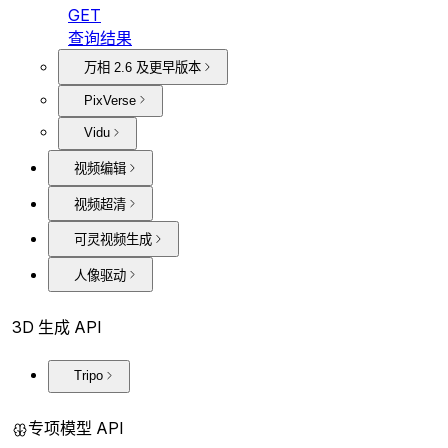
GET
查询结果
万相 2.6 及更早版本
PixVerse
Vidu
视频编辑
视频超清
可灵视频生成
人像驱动
3D 生成 API
Tripo
专项模型 API