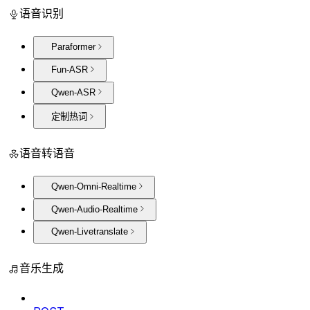
语音识别
Paraformer
Fun-ASR
Qwen-ASR
定制热词
语音转语音
Qwen-Omni-Realtime
Qwen-Audio-Realtime
Qwen-Livetranslate
音乐生成