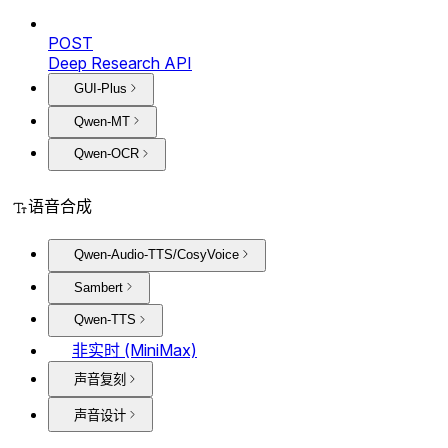
POST
Deep Research API
GUI-Plus
Qwen-MT
Qwen-OCR
语音合成
Qwen-Audio-TTS/CosyVoice
Sambert
Qwen-TTS
非实时 (MiniMax)
声音复刻
声音设计