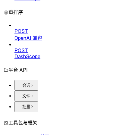
重排序
POST
OpenAI 兼容
POST
DashScope
平台 API
会话
文件
批量
工具包与框架