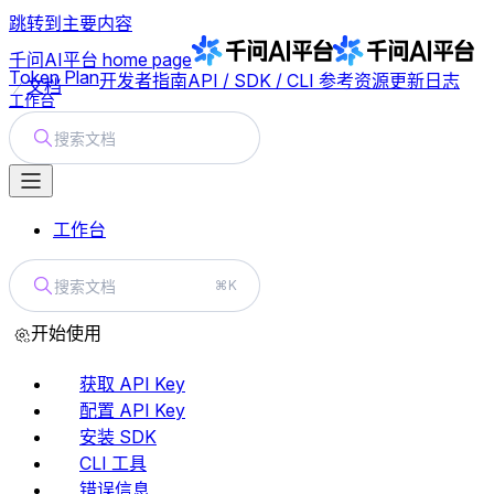
跳转到主要内容
千问AI平台
home page
Token Plan
开发者指南
API / SDK / CLI 参考
资源
更新日志
文档
工作台
搜索文档
工作台
搜索文档
⌘K
开始使用
获取 API Key
配置 API Key
安装 SDK
CLI 工具
错误信息