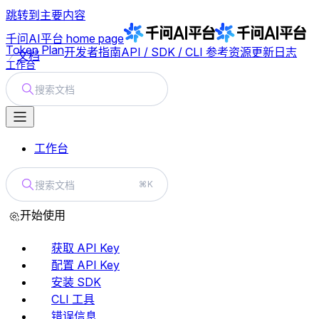
跳转到主要内容
千问AI平台
home page
Token Plan
开发者指南
API / SDK / CLI 参考
资源
更新日志
文档
工作台
搜索文档
工作台
搜索文档
⌘K
开始使用
获取 API Key
配置 API Key
安装 SDK
CLI 工具
错误信息