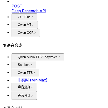
POST
Deep Research API
GUI-Plus
Qwen-MT
Qwen-OCR
语音合成
Qwen-Audio-TTS/CosyVoice
Sambert
Qwen-TTS
非实时 (MiniMax)
声音复刻
声音设计