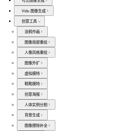
可灵图像生成
Vidu 图像生成
创意工具
涂鸦作画
图像局部重绘
人像风格重绘
图像外扩
虚拟模特
鞋靴模特
创意海报
人体实例分割
背景生成
图像擦除补全