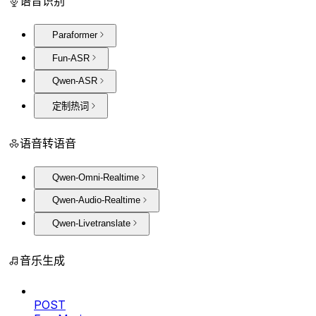
语音识别
Paraformer
Fun-ASR
Qwen-ASR
定制热词
语音转语音
Qwen-Omni-Realtime
Qwen-Audio-Realtime
Qwen-Livetranslate
音乐生成
POST