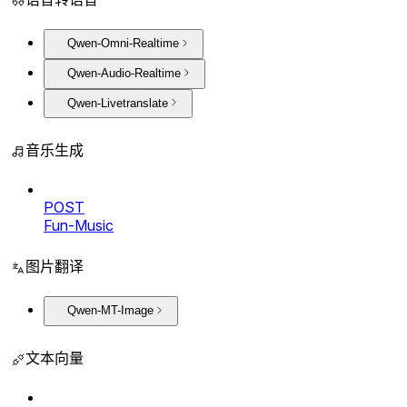
Qwen-Omni-Realtime
Qwen-Audio-Realtime
Qwen-Livetranslate
音乐生成
POST
Fun-Music
图片翻译
Qwen-MT-Image
文本向量