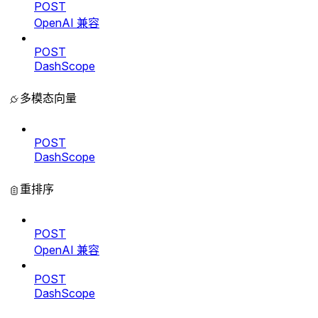
POST
OpenAI 兼容
POST
DashScope
多模态向量
POST
DashScope
重排序
POST
OpenAI 兼容
POST
DashScope