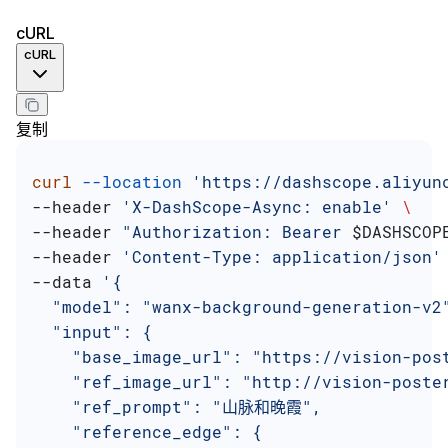
cURL
cURL
复制
curl
 --location
 'https://dashscope.aliyun
--header 
'X-DashScope-Async: enable'
 \
--header 
"Authorization: Bearer 
$DASHSCOP
--header 
'Content-Type: application/json'
--data 
'{
  "model": "wanx-background-generation-v2
  "input": {
    "base_image_url": "https://vision-pos
    "ref_image_url": "http://vision-poste
    "ref_prompt": "山脉和晚霞",
    "reference_edge": {