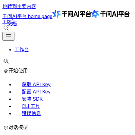
跳转到主要内容
千问AI平台
home page
工作台
文档
搜索文档
工作台
⌘K
搜索文档
开始使用
获取 API Key
配置 API Key
安装 SDK
CLI 工具
错误信息
对话模型