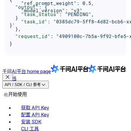
    "ref_prompt_weight": 0.5,
  "output"
: {
    "model_version": "v3"
    "task_status"
: 
"PENDING"
,
  }
    "task_id"
: 
"0385dc79-5ff8-4d82-bcb6-x
}'
  },
  "request_id"
: 
"4909100c-7b5a-9f92-bfe5-
}
千问AI平台
home page
文档
API / SDK / CLI 参考
开始使用
获取 API Key
配置 API Key
安装 SDK
CLI 工具