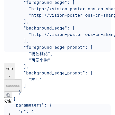
      "foreground_edge": [
        "https://vision-poster.oss-cn-sha
        "http://vision-poster.oss-cn-shan
      ],
      "background_edge": [
        "http://vision-poster.oss-cn-shan
      ],
      "foreground_edge_prompt": [
        "粉色桃花",
        "可爱小狗"
      ],
200
      "background_edge_prompt": [
        "树叶"
      ]
success
    }
  },
复制
  "parameters": {
    "n": 4,
{