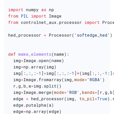
import
 numpy 
as
 np
from
 PIL
 import
 Image
from
 controlnet_aux.processor 
import
 Proc
hed_processor 
=
 Processor(
'softedge_hed'
)
def
 make_elements
(
name
):
  img
=
Image.open(name)
  img
=
np.array(img)
  img[:,:,:
-
1
]
=
img[:,:,:
-
1
]
*
(img[:,:,
-
1
:]
  img
=
Image.fromarray(img,
mode
=
'RGBA'
)
  r,g,b,a
=
img.split()
  img
=
Image.merge(
mode
=
'RGB'
,
bands
=
[r,g,b
  edge 
=
 hed_processor(img, 
to_pil
=
True
).
  edge.putalpha(a)
  edge
=
np.array(edge)