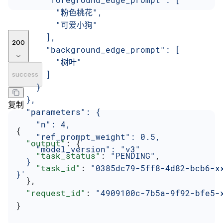
        "粉色桃花",
        "可爱小狗"
      ],
200
      "background_edge_prompt": [
        "树叶"
      ]
success
    }
  },
复制
  "parameters": {
    "n": 4,
{
    "ref_prompt_weight": 0.5,
  "output"
: {
    "model_version": "v3"
    "task_status"
: 
"PENDING"
,
  }
    "task_id"
: 
"0385dc79-5ff8-4d82-bcb6-x
}'
  },
  "request_id"
: 
"4909100c-7b5a-9f92-bfe5-
}