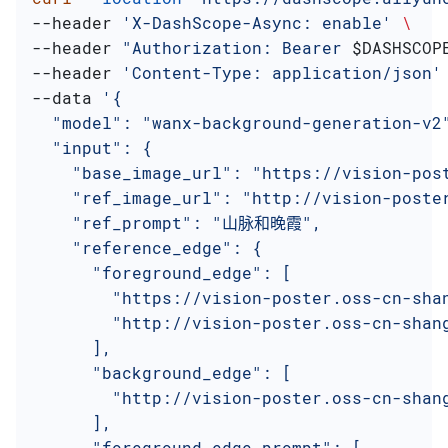
--header 
'X-DashScope-Async: enable'
 \
--header 
"Authorization: Bearer 
$DASHSCOP
--header 
'Content-Type: application/json'
--data 
'{
  "model": "wanx-background-generation-v2
  "input": {
    "base_image_url": "https://vision-pos
    "ref_image_url": "http://vision-poste
    "ref_prompt": "山脉和晚霞",
    "reference_edge": {
      "foreground_edge": [
        "https://vision-poster.oss-cn-sha
        "http://vision-poster.oss-cn-shan
      ],
      "background_edge": [
        "http://vision-poster.oss-cn-shan
      ],
      "foreground_edge_prompt": [