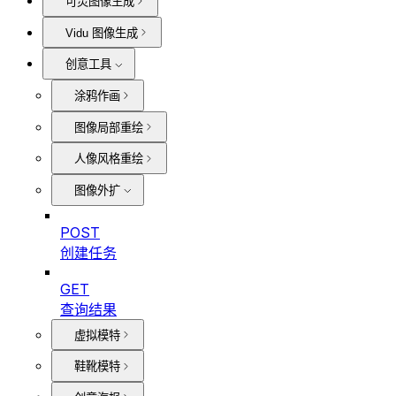
可灵图像生成
Vidu 图像生成
创意工具
涂鸦作画
图像局部重绘
人像风格重绘
图像外扩
POST
创建任务
GET
查询结果
虚拟模特
鞋靴模特