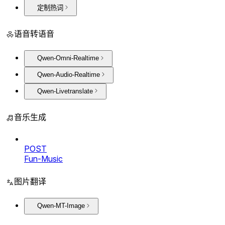
定制热词
语音转语音
Qwen-Omni-Realtime
Qwen-Audio-Realtime
Qwen-Livetranslate
音乐生成
POST
Fun-Music
图片翻译
Qwen-MT-Image