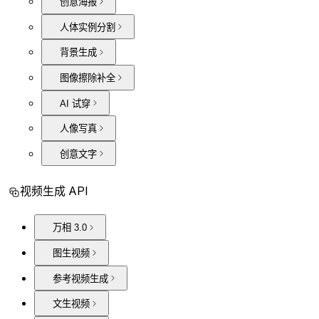
创意海报
人体实例分割
背景生成
图像擦除补全
AI 试穿
人像写真
创意文字
视频生成 API
万相 3.0
图生视频
参考视频生成
文生视频