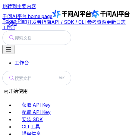
跳转到主要内容
千问AI平台
home page
Token Plan
开发者指南
API / SDK / CLI 参考
资源
更新日志
文档
工作台
搜索文档
工作台
搜索文档
⌘K
开始使用
获取 API Key
配置 API Key
安装 SDK
CLI 工具
错误信息