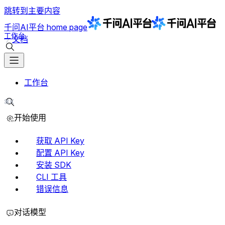
跳转到主要内容
千问AI平台
home page
工作台
文档
搜索文档
工作台
⌘K
搜索文档
开始使用
获取 API Key
配置 API Key
安装 SDK
CLI 工具
错误信息
对话模型