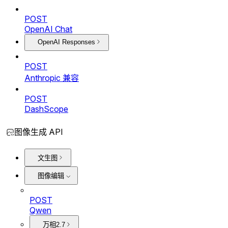
POST
OpenAI Chat
OpenAI Responses
POST
Anthropic 兼容
POST
DashScope
图像生成 API
文生图
图像编辑
POST
Qwen
万相2.7