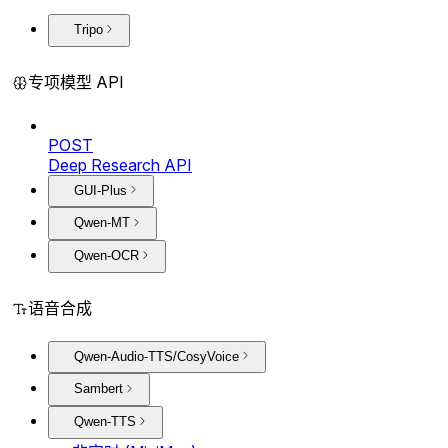
Tripo
专项模型 API
POST
Deep Research API
GUI-Plus
Qwen-MT
Qwen-OCR
语音合成
Qwen-Audio-TTS/CosyVoice
Sambert
Qwen-TTS