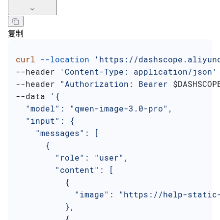
复制
curl
 --location
 'https://dashscope.aliyun
--header 
'Content-Type: application/json'
--header 
"Authorization: Bearer 
$DASHSCOP
--data 
'{
  "model": "qwen-image-3.0-pro",
  "input": {
    "messages": [
      {
        "role": "user",
        "content": [
          {
            "image": "https://help-static
          },
          {