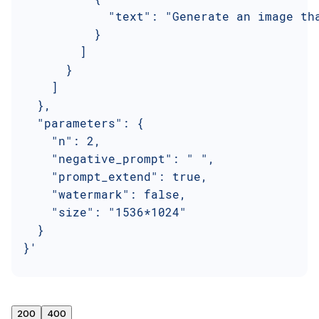
            "text": "Generate an image th
          }
        ]
      }
    ]
  },
  "parameters": {
    "n": 2,
    "negative_prompt": " ",
    "prompt_extend": true,
    "watermark": false,
    "size": "1536*1024"
  }
}'
200
400