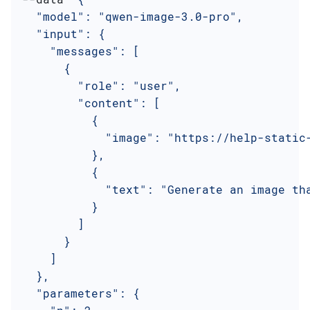
  "model": "qwen-image-3.0-pro",
  "input": {
    "messages": [
      {
        "role": "user",
        "content": [
          {
            "image": "https://help-static
          },
          {
            "text": "Generate an image th
          }
        ]
      }
    ]
  },
  "parameters": {