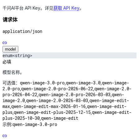
千问AI平台 API Key。详见
获取 API Key
。
请求体
application/json
model
enum<string>
必填
模型名称。
qwen-image-3.0-pro
qwen-image-3.0
qwen-image-
可选值：
,
,
2.0-pro
qwen-image-2.0-pro-2026-06-22
qwen-image-2.0-
,
,
pro-2026-04-22
qwen-image-2.0-pro-2026-03-03
qwen-
,
,
image-2.0
qwen-image-2.0-2026-03-03
qwen-image-edit-
,
,
max
qwen-image-edit-max-2026-01-16
qwen-image-edit-
,
,
plus
qwen-image-edit-plus-2025-12-15
qwen-image-edit-
,
,
plus-2025-10-30
qwen-image-edit
,
qwen-image-3.0-pro
示例: