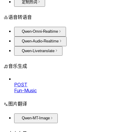
定制热词
语音转语音
Qwen-Omni-Realtime
Qwen-Audio-Realtime
Qwen-Livetranslate
音乐生成
POST
Fun-Music
图片翻译
Qwen-MT-Image