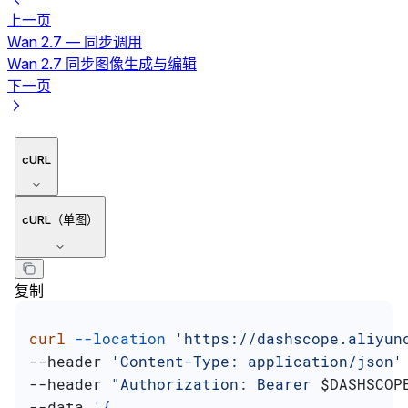
上一页
Wan 2.7 — 同步调用
Wan 2.7 同步图像生成与编辑
下一页
cURL
cURL（单图）
复制
curl
 --location
 'https://dashscope.aliyun
--header 
'Content-Type: application/json'
--header 
"Authorization: Bearer 
$DASHSCOP
--data 
'{