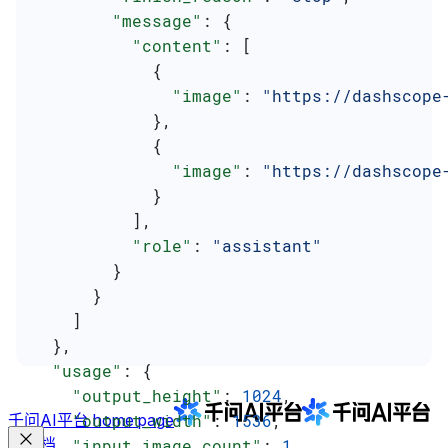
        "message"
: {
          "content"
: [
            {
              "image"
: 
"https://dashscope
            },
            {
              "image"
: 
"https://dashscope
            }
          ],
          "role"
: 
"assistant"
        }
      }
    ]
  },
  "usage"
: {
    "output_height"
: 
1024
,
千问AI平台
    "output_width"
home page
: 
1536
,
文档
    "input_image_count"
: 
1
,