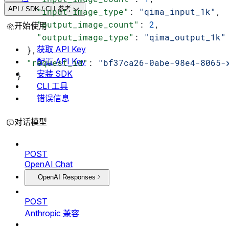
API / SDK / CLI 参考
    "input_image_type"
: 
"qima_input_1k"
,
    "output_image_count"
: 
2
,
开始使用
    "output_image_type"
: 
"qima_output_1k"
获取 API Key
  },
配置 API Key
  "request_id"
: 
"bf37ca26-0abe-98e4-8065-
安装 SDK
}
CLI 工具
错误信息
对话模型
POST
OpenAI Chat
OpenAI Responses
POST
Anthropic 兼容