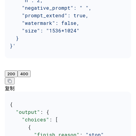
    "n": 2,
    "negative_prompt": " ",
    "prompt_extend": true,
    "watermark": false,
    "size": "1536*1024"
  }
}'
200
400
复制
{
  "output"
: {
    "choices"
: [
      {
        "finish_reason"
: 
"stop"
,