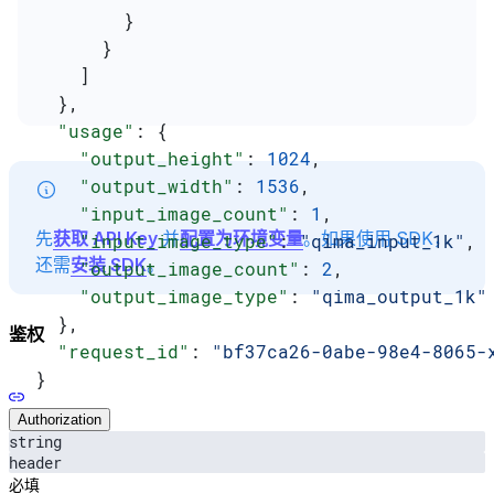
        }
      }
    ]
  },
  "usage"
: {
    "output_height"
: 
1024
,
    "output_width"
: 
1536
,
    "input_image_count"
: 
1
,
先
获取 API Key
并
配置为环境变量
。如果使用 SDK，
    "input_image_type"
: 
"qima_input_1k"
,
还需
安装 SDK
。
    "output_image_count"
: 
2
,
    "output_image_type"
: 
"qima_output_1k"
  },
鉴权
  "request_id"
: 
"bf37ca26-0abe-98e4-8065-
}
Authorization
string
header
必填