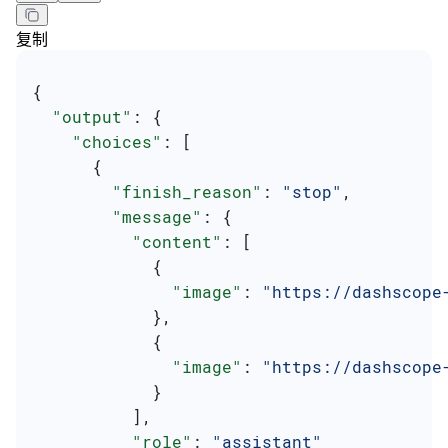
复制
{
  "output"
: {
    "choices"
: [
      {
        "finish_reason"
: 
"stop"
,
        "message"
: {
          "content"
: [
            {
              "image"
: 
"https://dashscope
            },
            {
              "image"
: 
"https://dashscope
            }
          ],
          "role"
: 
"assistant"