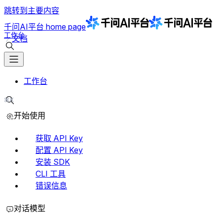
跳转到主要内容
千问AI平台
home page
工作台
文档
搜索文档
工作台
⌘K
搜索文档
开始使用
获取 API Key
配置 API Key
安装 SDK
CLI 工具
错误信息
对话模型