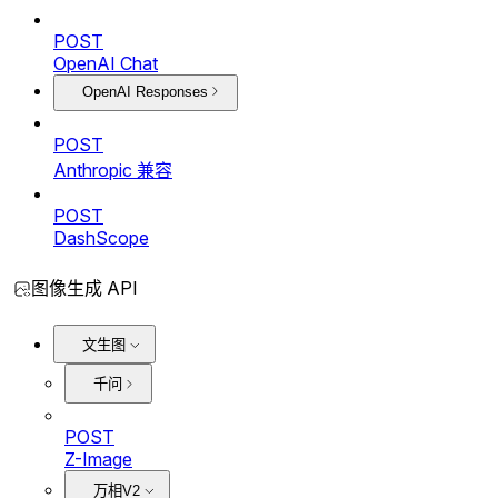
POST
OpenAI Chat
OpenAI Responses
POST
Anthropic 兼容
POST
DashScope
图像生成 API
文生图
千问
POST
Z-Image
万相V2