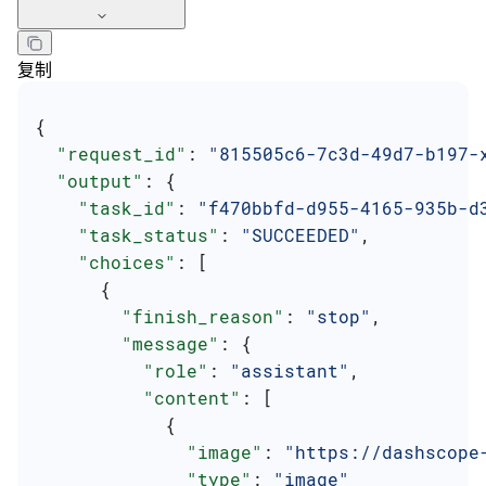
复制
{
  "request_id"
: 
"815505c6-7c3d-49d7-b197-
  "output"
: {
    "task_id"
: 
"f470bbfd-d955-4165-935b-d
    "task_status"
: 
"SUCCEEDED"
,
    "choices"
: [
      {
        "finish_reason"
: 
"stop"
,
        "message"
: {
          "role"
: 
"assistant"
,
          "content"
: [
            {
              "image"
: 
"https://dashscope
              "type"
: 
"image"