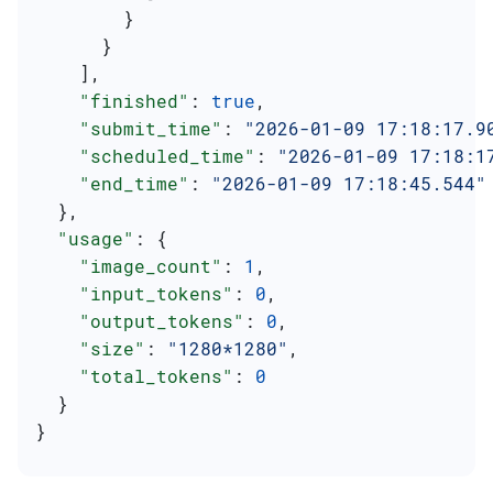
        }
      }
    ],
    "finished"
: 
true
,
    "submit_time"
: 
"2026-01-09 17:18:17.9
    "scheduled_time"
: 
"2026-01-09 17:18:1
    "end_time"
: 
"2026-01-09 17:18:45.544"
  },
  "usage"
: {
    "image_count"
: 
1
,
    "input_tokens"
: 
0
,
    "output_tokens"
: 
0
,
    "size"
: 
"1280*1280"
,
    "total_tokens"
: 
0
  }
}