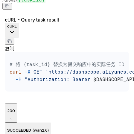
cURL - Query task result
cURL
复制
# 将 {task_id} 替换为提交响应中的实际任务 ID
curl
 -X
 GET
 'https://dashscope.aliyuncs.c
  -H
 "Authorization: Bearer 
$DASHSCOPE_AP
200
SUCCEEDED (wan2.6)