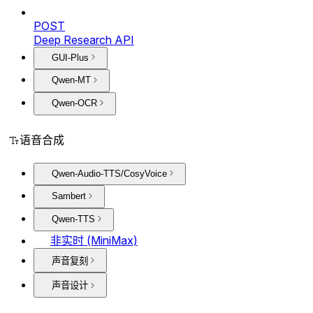
POST
Deep Research API
GUI-Plus
Qwen-MT
Qwen-OCR
语音合成
Qwen-Audio-TTS/CosyVoice
Sambert
Qwen-TTS
非实时 (MiniMax)
声音复刻
声音设计