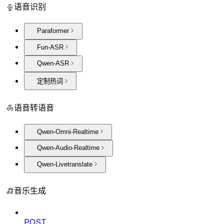
语音识别
Paraformer
Fun-ASR
Qwen-ASR
定制热词
语音转语音
Qwen-Omni-Realtime
Qwen-Audio-Realtime
Qwen-Livetranslate
音乐生成
POST