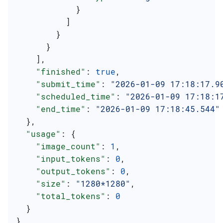
            }
          ]
        }
      }
    ],
    "finished"
: 
true
,
    "submit_time"
: 
"2026-01-09 17:18:17.9
    "scheduled_time"
: 
"2026-01-09 17:18:1
    "end_time"
: 
"2026-01-09 17:18:45.544"
  },
  "usage"
: {
    "image_count"
: 
1
,
    "input_tokens"
: 
0
,
    "output_tokens"
: 
0
,
    "size"
: 
"1280*1280"
,
    "total_tokens"
: 
0
  }
}