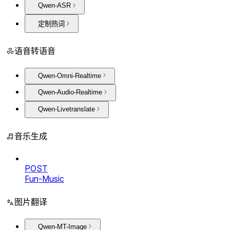
Qwen-ASR
定制热词
语音转语音
Qwen-Omni-Realtime
Qwen-Audio-Realtime
Qwen-Livetranslate
音乐生成
POST
Fun-Music
图片翻译
Qwen-MT-Image