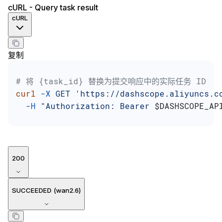
cURL - Query task result
cURL
复制
# 将 {task_id} 替换为提交响应中的实际任务 ID
curl
 -X
 GET
 'https://dashscope.aliyuncs.c
  -H
 "Authorization: Bearer 
$DASHSCOPE_AP
200
SUCCEEDED (wan2.6)