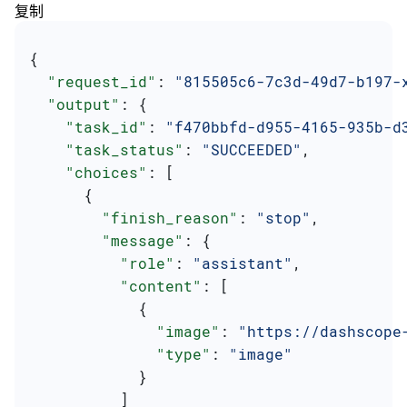
复制
{
  "request_id"
: 
"815505c6-7c3d-49d7-b197-
  "output"
: {
    "task_id"
: 
"f470bbfd-d955-4165-935b-d
    "task_status"
: 
"SUCCEEDED"
,
    "choices"
: [
      {
        "finish_reason"
: 
"stop"
,
        "message"
: {
          "role"
: 
"assistant"
,
          "content"
: [
            {
              "image"
: 
"https://dashscope
              "type"
: 
"image"
            }
          ]