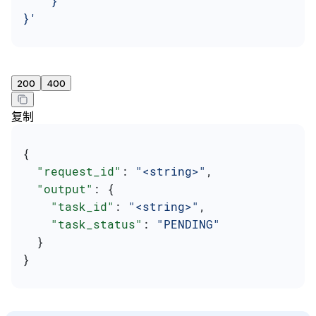
    }
}'
200
400
复制
{
  "request_id"
: 
"<string>"
,
  "output"
: {
    "task_id"
: 
"<string>"
,
    "task_status"
: 
"PENDING"
  }
}