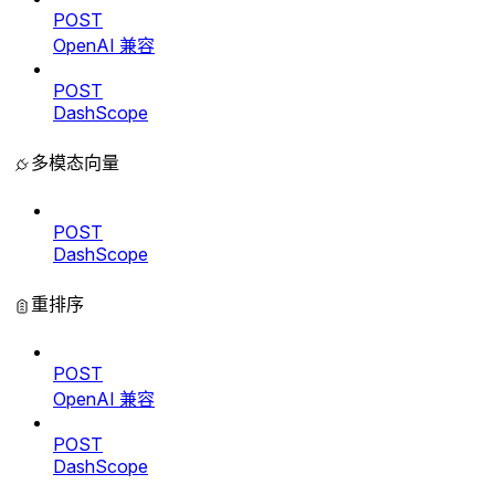
POST
OpenAI 兼容
POST
DashScope
多模态向量
POST
DashScope
重排序
POST
OpenAI 兼容
POST
DashScope