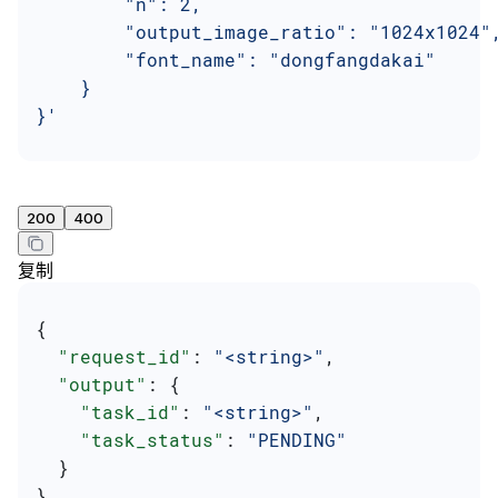
        "n": 2,
        "output_image_ratio": "1024x1024"
        "font_name": "dongfangdakai"
    }
}'
200
400
复制
{
  "request_id"
: 
"<string>"
,
  "output"
: {
    "task_id"
: 
"<string>"
,
    "task_status"
: 
"PENDING"
  }
}