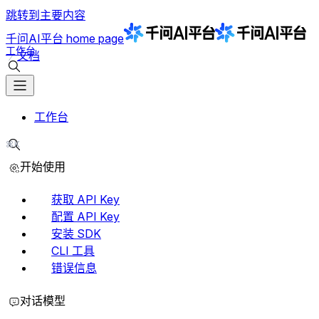
跳转到主要内容
千问AI平台
home page
工作台
文档
搜索文档
工作台
⌘K
搜索文档
开始使用
获取 API Key
配置 API Key
安装 SDK
CLI 工具
错误信息
对话模型