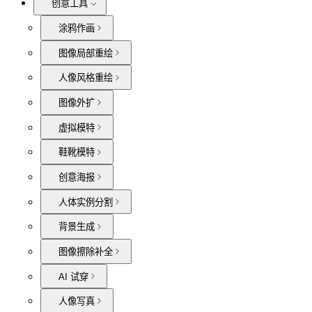
创意工具
涂鸦作画
图像局部重绘
人像风格重绘
图像外扩
虚拟模特
鞋靴模特
创意海报
人体实例分割
背景生成
图像擦除补全
AI 试穿
人像写真