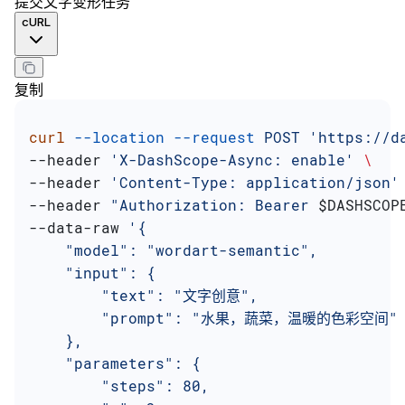
提交文字变形任务
cURL
复制
curl
 --location
 --request
 POST
 'https://d
--header 
'X-DashScope-Async: enable'
 \
--header 
'Content-Type: application/json'
--header 
"Authorization: Bearer 
$DASHSCOP
--data-raw 
'{
    "model": "wordart-semantic",
    "input": {
        "text": "文字创意",
        "prompt": "水果，蔬菜，温暖的色彩空间"
    },
    "parameters": {
        "steps": 80,