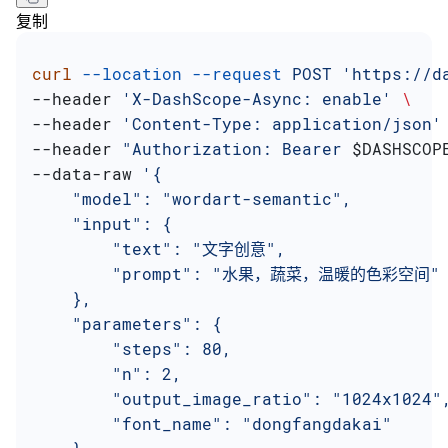
复制
curl
 --location
 --request
 POST
 'https://d
--header 
'X-DashScope-Async: enable'
 \
--header 
'Content-Type: application/json'
--header 
"Authorization: Bearer 
$DASHSCOP
--data-raw 
'{
    "model": "wordart-semantic",
    "input": {
        "text": "文字创意",
        "prompt": "水果，蔬菜，温暖的色彩空间"
    },
    "parameters": {
        "steps": 80,
        "n": 2,
        "output_image_ratio": "1024x1024"
        "font_name": "dongfangdakai"