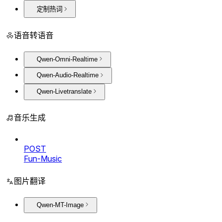
定制热词
语音转语音
Qwen-Omni-Realtime
Qwen-Audio-Realtime
Qwen-Livetranslate
音乐生成
POST
Fun-Music
图片翻译
Qwen-MT-Image