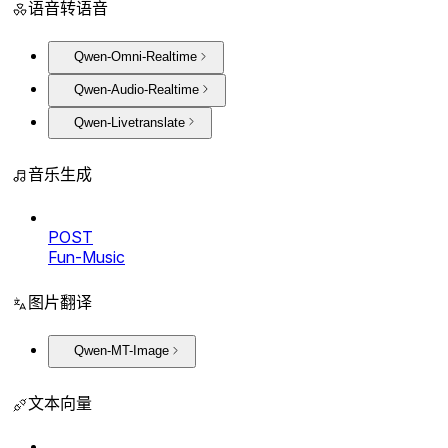
语音转语音
Qwen-Omni-Realtime
Qwen-Audio-Realtime
Qwen-Livetranslate
音乐生成
POST
Fun-Music
图片翻译
Qwen-MT-Image
文本向量