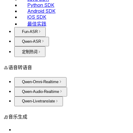
Python SDK
Android SDK
iOS SDK
最佳实践
Fun-ASR
Qwen-ASR
定制热词
语音转语音
Qwen-Omni-Realtime
Qwen-Audio-Realtime
Qwen-Livetranslate
音乐生成