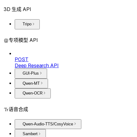
3D 生成 API
Tripo
专项模型 API
POST
Deep Research API
GUI-Plus
Qwen-MT
Qwen-OCR
语音合成
Qwen-Audio-TTS/CosyVoice
Sambert