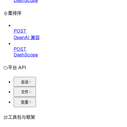
DashScope
重排序
POST
OpenAI 兼容
POST
DashScope
平台 API
会话
文件
批量
工具包与框架