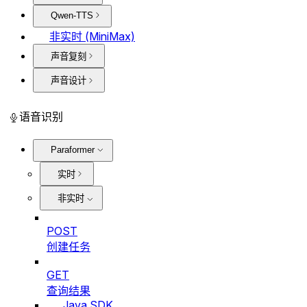
Qwen-TTS
非实时 (MiniMax)
声音复刻
声音设计
语音识别
Paraformer
实时
非实时
POST
创建任务
GET
查询结果
Java SDK