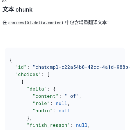
文本 chunk
在
中包含增量翻译文本：
choices[0].delta.content
{
  "id"
: 
"chatcmpl-c22a54b8-40cc-4a1d-988b
  "choices"
: [
    {
      "delta"
: {
        "content"
: 
" of"
,
        "role"
: 
null
,
        "audio"
: 
null
      },
      "finish_reason"
: 
null
,