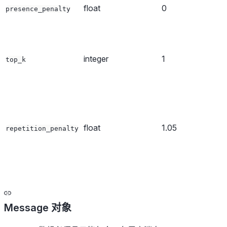
float
0
presence_penalty
integer
1
top_k
float
1.05
repetition_penalty
Message 对象