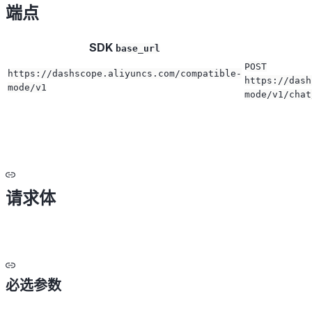
端点
SDK
base_url
POST
https://dashscope.aliyuncs.com/compatible-
https://dash
mode/v1
mode/v1/chat
请求体
必选参数