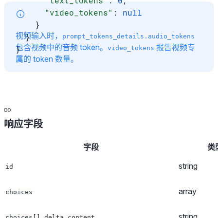
      "text_tokens"
: 
0
,
      "video_tokens"
: 
null
    }
视频输入时，
  }
prompt_tokens_details.audio_tokens
包含视频中的音频 token。
报告视频专
}
video_tokens
属的 token 数量。
响应字段
字段
类
string
id
array
choices
string
choices[].delta.content