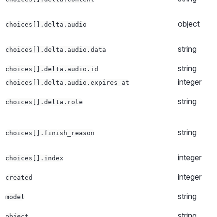
object
choices[].delta.audio
string
choices[].delta.audio.data
string
choices[].delta.audio.id
integer
choices[].delta.audio.expires_at
string
choices[].delta.role
string
choices[].finish_reason
integer
choices[].index
integer
created
string
model
string
object