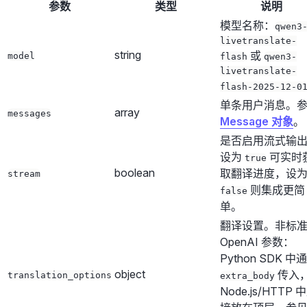
参数
类型
说明
模型名称：
qwen3
livetranslate-
string
或
model
flash
qwen3-
livetranslate-
flash-2025-12-0
单条用户消息。
array
messages
Message 对象
。
是否启用流式输
设为
可实时
true
boolean
取翻译进度，设
stream
则集成更简
false
单。
翻译设置。非标
OpenAI 参数：
Python SDK 中
object
传入
translation_options
extra_body
Node.js/HTTP 