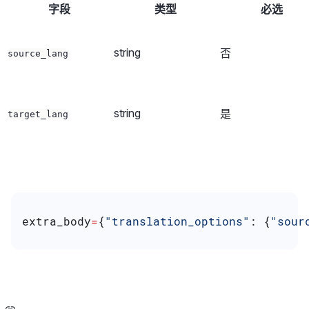
字段
类型
必选
string
否
source_lang
string
是
target_lang
extra_body
=
{
"translation_options"
: {
"sour