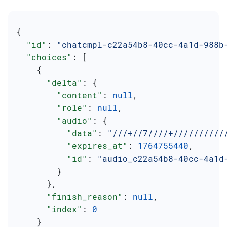
{
  "id"
: 
"chatcmpl-c22a54b8-40cc-4a1d-988b
  "choices"
: [
    {
      "delta"
: {
        "content"
: 
null
,
        "role"
: 
null
,
        "audio"
: {
          "data"
: 
"///+//7////+//////////
          "expires_at"
: 
1764755440
,
          "id"
: 
"audio_c22a54b8-40cc-4a1d
        }
      },
      "finish_reason"
: 
null
,
      "index"
: 
0
    }