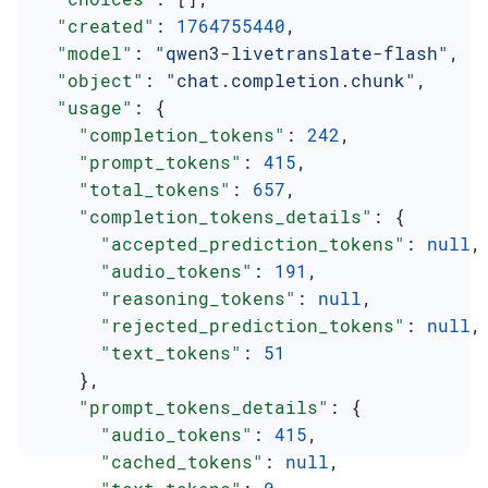
  "created"
: 
1764755440
,
  "model"
: 
"qwen3-livetranslate-flash"
,
  "object"
: 
"chat.completion.chunk"
,
  "usage"
: {
    "completion_tokens"
: 
242
,
    "prompt_tokens"
: 
415
,
    "total_tokens"
: 
657
,
    "completion_tokens_details"
: {
      "accepted_prediction_tokens"
: 
null
,
      "audio_tokens"
: 
191
,
      "reasoning_tokens"
: 
null
,
      "rejected_prediction_tokens"
: 
null
,
      "text_tokens"
: 
51
    },
    "prompt_tokens_details"
: {
      "audio_tokens"
: 
415
,
      "cached_tokens"
: 
null
,