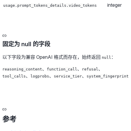
integer
usage.prompt_tokens_details.video_tokens
固定为 null 的字段
以下字段为兼容 OpenAI 格式而存在，始终返回
：
null
、
、
、
reasoning_content
function_call
refusal
、
、
、
tool_calls
logprobs
service_tier
system_fingerprint
参考