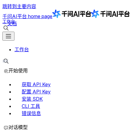
跳转到主要内容
千问AI平台
home page
工作台
文档
搜索文档
工作台
⌘K
搜索文档
开始使用
获取 API Key
配置 API Key
安装 SDK
CLI 工具
错误信息
对话模型