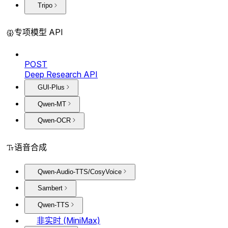
Tripo
专项模型 API
POST
Deep Research API
GUI-Plus
Qwen-MT
Qwen-OCR
语音合成
Qwen-Audio-TTS/CosyVoice
Sambert
Qwen-TTS
非实时 (MiniMax)