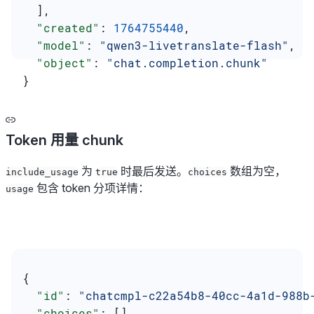
  ],
  "created"
: 
1764755440
,
  "model"
: 
"qwen3-livetranslate-flash"
,
  "object"
: 
"chat.completion.chunk"
}
Token 用量 chunk
为
时最后发送。
数组为空，
include_usage
true
choices
包含 token 分项详情：
usage
{
  "id"
: 
"chatcmpl-c22a54b8-40cc-4a1d-988b
  "choices"
: [],