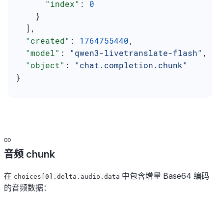
      "index"
: 
0
    }
  ],
  "created"
: 
1764755440
,
  "model"
: 
"qwen3-livetranslate-flash"
,
  "object"
: 
"chat.completion.chunk"
}
音频 chunk
在
中包含增量 Base64 编码
choices[0].delta.audio.data
的音频数据：