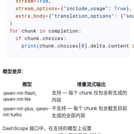
  stream
=
True
,
  stream_options
=
{
"include_usage"
: 
True
},
  extra_body
=
{
"translation_options"
: {
"so
)
for
 chunk 
in
 completion:
  if
 chunk.choices:
    print
(chunk.choices[
0
].delta.content 
模型差异
：
模型
增量流式输出
支持 — 每个 chunk 仅包含新生成的
qwen-mt-flash,
qwen-mt-lite
内容
不支持 — 每个 chunk 包含截至目前
qwen-mt-plus, qwen-
mt-turbo
生成的全部内容
DashScope 接口中，在支持的模型上设置