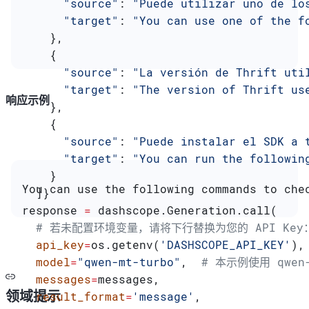
      "source"
: 
"Puede utilizar uno de lo
      "target"
: 
"You can use one of the f
    },
    {
      "source"
: 
"La versión de Thrift uti
      "target"
: 
"The version of Thrift us
响应示例
    },
    {
      "source"
: 
"Puede instalar el SDK a 
      "target"
: 
"You can run the followin
    }
You can use the following commands to che
  ]}
response 
=
 dashscope.Generation.call(
  # 若未配置环境变量，请将下行替换为您的 API Key：ap
  api_key
=
os.getenv(
'DASHSCOPE_API_KEY'
),
  model
=
"qwen-mt-turbo"
,  
# 本示例使用 qwe
  messages
=
messages,
领域提示
  result_format
=
'message'
,