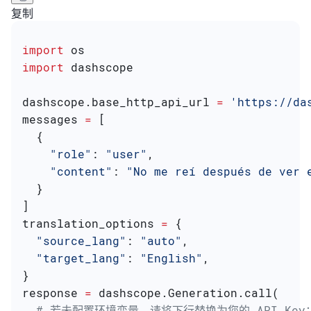
复制
import
 os
import
 dashscope
dashscope.base_http_api_url 
=
 'https://da
messages 
=
 [
  {
    "role"
: 
"user"
,
    "content"
: 
"No me reí después de ver 
  }
]
translation_options 
=
 {
  "source_lang"
: 
"auto"
,
  "target_lang"
: 
"English"
,
}
response 
=
 dashscope.Generation.call(
  # 若未配置环境变量，请将下行替换为您的 API Key：ap