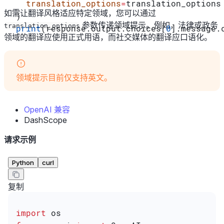
  translation_options
=
translation_options
如需让翻译风格适应特定领域，您可以通过
)
参数传递领域提示。例如，法律或政务
translation_options
print
(response.output.choices[
0
].message.
领域的翻译应使用正式用语，而社交媒体的翻译应口语化。
领域提示目前仅支持英文。
OpenAI 兼容
DashScope
请求示例
Python
curl
复制
import
 os