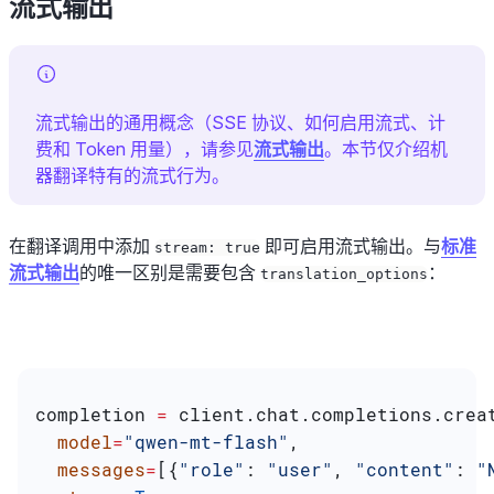
流式输出
流式输出的通用概念（SSE 协议、如何启用流式、计
费和 Token 用量），请参见
流式输出
。本节仅介绍机
器翻译特有的流式行为。
在翻译调用中添加
即可启用流式输出。与
标准
stream: true
流式输出
的唯一区别是需要包含
：
translation_options
completion 
=
 client.chat.completions.crea
  model
=
"qwen-mt-flash"
,
  messages
=
[{
"role"
: 
"user"
, 
"content"
: 
"