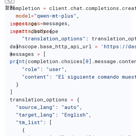
复制
completion 
=
 client.chat.completions.crea
  model
=
"qwen-mt-plus"
,
  messages
=
messages,
import
 os
  extra_body
=
{
import
 dashscope
    "translation_options"
: translation_op
  }
dashscope.base_http_api_url 
=
 'https://da
)
messages 
=
 [
print
(completion.choices[
0
].message.conte
  {
    "role"
: 
"user"
,
    "content"
: 
"El siguiente comando mues
  }
]
translation_options 
=
 {
  "source_lang"
: 
"auto"
,
  "target_lang"
: 
"English"
,
  "tm_list"
: [
    {