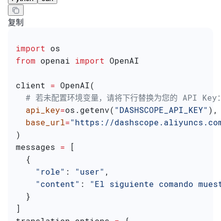
复制
import
 os
from
 openai 
import
 OpenAI
client 
=
 OpenAI(
  # 若未配置环境变量，请将下行替换为您的 API Key：ap
  api_key
=
os.getenv(
"DASHSCOPE_API_KEY"
),
  base_url
=
"https://dashscope.aliyuncs.co
)
messages 
=
 [
  {
    "role"
: 
"user"
,
    "content"
: 
"El siguiente comando mues
  }
]
translation_options 
=
 {