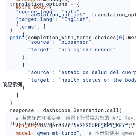
translation_options 
=
 {
  extra_body
=
{
  "source_lang"
: 
"auto"
,
    "translation_options"
: translation_op
  "target_lang"
: 
"English"
,
  }
  "terms"
: [
)
    {
print
(completion_with_terms.choices[
0
].me
      "source"
: 
"biosensor"
,
      "target"
: 
"biological sensor"
    },
    {
      "source"
: 
"estado de salud del cuer
      "target"
: 
"health status of the bod
响应示例
    }
  ]
}
response 
=
 dashscope.Generation.call(
  # 若未配置环境变量，请将下行替换为您的 API Key：ap
This biological sensor uses graphene, a n
  api_key
=
os.getenv(
'DASHSCOPE_API_KEY'
),
  model
=
"qwen-mt-turbo"
,  
# 本示例使用 qwe