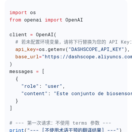
import
 os
from
 openai 
import
 OpenAI
client 
=
 OpenAI(
  # 若未配置环境变量，请将下行替换为您的 API Key：ap
  api_key
=
os.getenv(
"DASHSCOPE_API_KEY"
),
  base_url
=
"https://dashscope.aliyuncs.co
)
messages 
=
 [
  {
    "role"
: 
"user"
,
    "content"
: 
"Este conjunto de biosenso
  }
]
# --- 第一次请求：不使用 terms 参数 ---
print
(
"--- [不使用术语干预的翻译结果] ---"
)