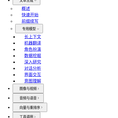
文本生成
概述
快速开始
前缀续写
专用模型
长上下文
机器翻译
角色扮演
数据挖掘
深入研究
对话分析
界面交互
意图理解
图像与视频
音频与语音
向量与重排序
工具调用