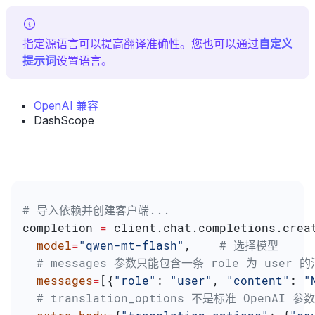
指定源语言可以提高翻译准确性。您也可以通过
自定义
提示词
设置语言。
OpenAI 兼容
DashScope
# 导入依赖并创建客户端...
completion 
=
 client.chat.completions.crea
  model
=
"qwen-mt-flash"
,    
# 选择模型
  # messages 参数只能包含一条 role 为 user
  messages
=
[{
"role"
: 
"user"
, 
"content"
: 
"
  # translation_options 不是标准 OpenAI 