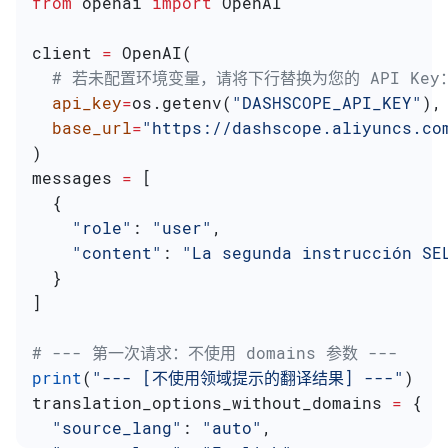
from
 openai 
import
 OpenAI
client 
=
 OpenAI(
  # 若未配置环境变量，请将下行替换为您的 API Key：ap
  api_key
=
os.getenv(
"DASHSCOPE_API_KEY"
),
  base_url
=
"https://dashscope.aliyuncs.co
)
messages 
=
 [
  {
    "role"
: 
"user"
,
    "content"
: 
"La segunda instrucción SE
  }
]
# --- 第一次请求：不使用 domains 参数 ---
print
(
"--- [不使用领域提示的翻译结果] ---"
)
translation_options_without_domains 
=
 {
  "source_lang"
: 
"auto"
,