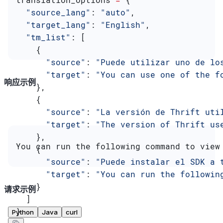
  "source_lang"
: 
"auto"
,
  "target_lang"
: 
"English"
,
  "tm_list"
: [
    {
      "source"
: 
"Puede utilizar uno de lo
      "target"
: 
"You can use one of the f
响应示例
    },
    {
      "source"
: 
"La versión de Thrift uti
      "target"
: 
"The version of Thrift us
    },
You can run the following command to view
    {
      "source"
: 
"Puede instalar el SDK a 
      "target"
: 
"You can run the followin
    }
请求示例
  ]
}
Python
Java
curl