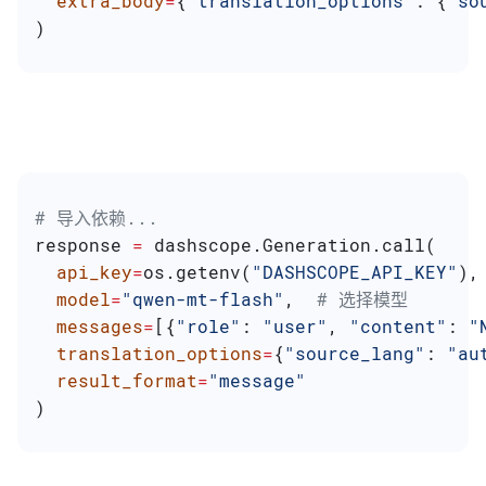
  extra_body
=
{
"translation_options"
: {
"so
)
# 导入依赖...
response 
=
 dashscope.Generation.call(
  api_key
=
os.getenv(
"DASHSCOPE_API_KEY"
),
  model
=
"qwen-mt-flash"
,  
# 选择模型
  messages
=
[{
"role"
: 
"user"
, 
"content"
: 
"
  translation_options
=
{
"source_lang"
: 
"au
  result_format
=
"message"
)