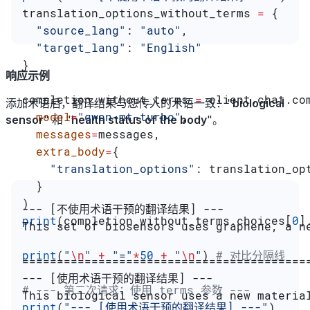
translation_options_without_terms 
=
 {
  "source_lang"
: 
"auto"
,
  "target_lang"
: 
"English"
}
响应示例
completion_without_terms 
=
 client.chat.co
添加术语后，翻译结果与您传入的术语一致："
biological
  model
=
"qwen-mt-turbo"
,
sensor
" 和 "
health status of the body
"。
  messages
=
messages,
  extra_body
=
{
    "translation_options"
: translation_op
  }
)
--- [不使用术语干预的翻译结果] ---
print
(completion_without_terms.choices[
0
]
This set of biosensors uses graphene, a n
print
(
"
\n
"
 +
 "="
*
50
 +
 "
\n
"
) 
# 对比分隔线
=========================================
--- [使用术语干预的翻译结果] ---
# --- 第二次请求：使用 terms 参数 ---
This biological sensor uses a new materia
print
(
"--- [使用术语干预的翻译结果] ---"
)