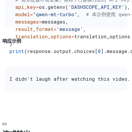
  api_key
=
os.getenv(
'DASHSCOPE_API_KEY'
),
  model
=
"qwen-mt-turbo"
,  
# 本示例使用 qwe
  messages
=
messages,
  result_format
=
'message'
,
  translation_options
=
translation_options
响应示例
)
print
(response.output.choices[
0
].message.
I didn't laugh after watching this video.