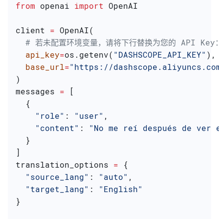
from
 openai 
import
 OpenAI
client 
=
 OpenAI(
  # 若未配置环境变量，请将下行替换为您的 API Key：ap
  api_key
=
os.getenv(
"DASHSCOPE_API_KEY"
),
  base_url
=
"https://dashscope.aliyuncs.co
)
messages 
=
 [
  {
    "role"
: 
"user"
,
    "content"
: 
"No me reí después de ver 
  }
]
translation_options 
=
 {
  "source_lang"
: 
"auto"
,
  "target_lang"
: 
"English"
}