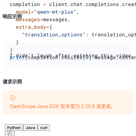
completion 
=
 client.chat.completions.crea
  model
=
"qwen-mt-plus"
,
响应示例
  messages
=
messages,
  extra_body
=
{
    "translation_options"
: translation_op
  }
)
I didn't laugh after watching this video.
print
(completion.choices[
0
].message.conte
请求示例
DashScope Java SDK 版本需为 2.20.6 或更高。
Python
Java
curl