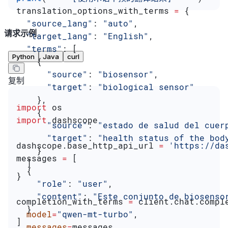
translation_options_with_terms 
=
 {
  "source_lang"
: 
"auto"
,
请求示例
  "target_lang"
: 
"English"
,
  "terms"
: [
Python
Java
curl
    {
      "source"
: 
"biosensor"
,
复制
      "target"
: 
"biological sensor"
    },
import
 os
    {
import
 dashscope
      "source"
: 
"estado de salud del cuer
      "target"
: 
"health status of the bod
dashscope.base_http_api_url 
=
 'https://da
    }
messages 
=
 [
  ]
  {
}
    "role"
: 
"user"
,
    "content"
: 
"Este conjunto de biosenso
completion_with_terms 
=
 client.chat.compl
  }
  model
=
"qwen-mt-turbo"
,
]
  messages
=
messages,