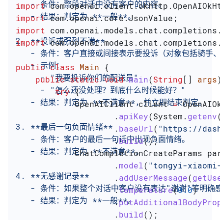
   - 条件：整段对话中没有客户的内容。
import
 com.openai.client.okhttp.OpenAIOkH
   - 结果：判定为 **一般**。
import
 com.openai.core.JsonValue;
import
 com.openai.models.chat.completions
2. **投诉或强烈不满**
import
 com.openai.models.chat.completions
   - 条件：客户直接或间接表示要投诉（对象包括骑
   - 示例：
public
 class
 Main
 {
     - "我要投诉你们的配送员"
    public
 static
 void
 main
(
String
[] 
args
     - "怎么还没处理？到底什么时候能好？"
        try
 {
   - 结果：判定为 **不满意**，并立即结束判定。
            OpenAIClient
 client
 =
 OpenAIO
                    .
apiKey
(
System
.
getenv
3. **最后一句负面情绪**
                    .
baseUrl
(
"https://das
   - 条件：客户的最后一句话中出现负面情绪。
                    .
build
();
   - 结果：判定为 **不满意**。
            ChatCompletionCreateParams
 pa
                    .
model
(
"tongyi-xiaomi
4. **无感谢记录**
                    .
addUserMessage
(
getUs
   - 条件：如果整个对话中客户没有表达"谢谢"等明确
                    .
temperature
(
0.0
)
   - 结果：判定为 **一般**。
                    .
putAdditionalBodyPro
                    .
build
();