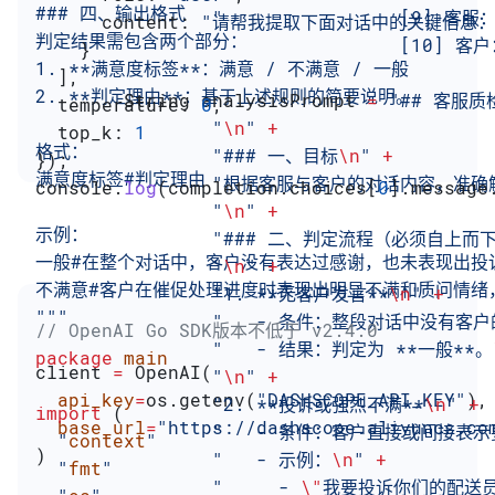
### 四、输出格式
                "               
      content:
 "请帮我提取下面对话中的关键信息：
判定结果需包含两个部分：
                "                
    }
1. **满意度标签**：满意 / 不满意 / 一般
  ],
2. **判定理由**：基于上述规则的简要说明。
        String
 analysisPrompt
 =
 "## 客服
  temperature:
 0
,
                "
\n
"
 +
  top_k:
 1
格式：
                "### 一、目标
\n
"
 +
});
满意度标签#判定理由
                "根据客服与客户的对话内容
console
.
log
(
completion
.
choices
[
0
].
message
                "
\n
"
 +
示例：
                "### 二、判定流程（必须
一般#在整个对话中，客户没有表达过感谢，也未表现出投
                "
\n
"
 +
不满意#客户在催促处理进度时表现出明显不满和质问情绪
                "1. **无客户发言**
\n
"
 +
"""
                "   - 条件：整段对话中没有客
// OpenAI Go SDK版本不低于 v2.4.0
                "   - 结果：判定为 **一般**。
package
 main
client 
=
 OpenAI(
                "
\n
"
 +
  api_key
=
os.getenv(
"DASHSCOPE_API_KEY"
),
                "2. **投诉或强烈不满**
\n
"
 +
import
 (
  base_url
=
"https://dashscope.aliyuncs.co
                "   - 条件：客户直
  "
context
"
)
                "   - 示例：
\n
"
 +
  "
fmt
"
                "     - 
\"
我要投诉你们的配送