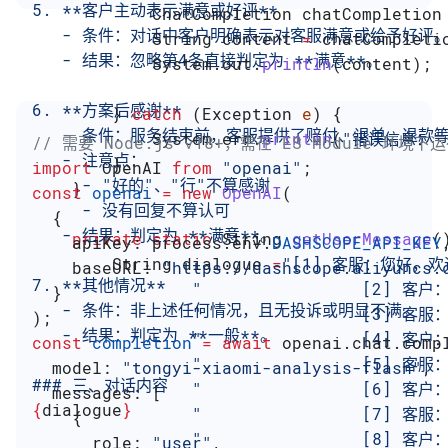
5. **客户主动表示满意或好评**
            ChatCompletion
 chatCompletion
   - 条件：对话中客户明确表示对客服满意或给予好评
            String
 content
 =
 chatCompleti
   - 结果：忽略第4条直接判定为 **满意**。
            System
.
out
.
println
(content);
6. **方案后感谢**
        } 
catch
 (
Exception
 e
) {
   - 条件：服务结束前，客服提供了赔付、退单、退款
            System
.
err
.
println
(
"错误信息："
// 需要 Node.js v18+，需在 ES Module 环境下
   - 注意点：
        }
import
 OpenAI
 from
 "openai"
;
     - "好的"、"行"不算感谢
    }
const
 openai
 =
 new
 OpenAI
(
     - 没有回复不算认可
  {
   - 结果：判定为 **满意**。
    private
 static
 String
 getUserMessage
(
    apiKey:
 process
.
env
.
DASHSCOPE_API_KEY
        String
 dialogue
 =
"[1] 客服：您好，
    baseURL:
 "https://dashscope.aliyuncs.
7. **其他情况**
                "               
  }
   - 条件：非上述任何情况，且无投诉或明显不满。
                "              
);
   - 结果：判定为 **一般**。
                "                
const
 completion
 =
 await
 openai
.
chat
.
comp
                "               
  model:
 "tongyi-xiaomi-analysis-flash"
,
### 三、对话内容
                "                [
  messages:
 [
{
dialogue
}
                "                
    {
                "                
      role:
 "user"
,