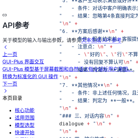
                "5. **客户主动表示满意或好评**
                "   - 条件：对话中客户明
                "   - 结果：忽略第4条直接判定
                "
\n
"
 +
API参考
                "6. **方案后感谢**
\n
"
 +
                "   - 条件：服务结束
关于模型的输入与输出参数，请参见
文本生成 API 参考
。
                "   - 注意点：
\n
"
 +
                "     - 
\"
好的
\"
、
\"
行
\"
不算
上一页
GUI-Plus 界面交互
                "     - 没有回复不算认可
\n
"
 
GUI-Plus 模型基于屏幕截图和自然语言指令解析用户意图，
                "   - 结果：判定为 **满意**。
转换为标准化的 GUI 操作
                "
\n
"
 +
下一页
                "7. **其他情况**
\n
"
 +
                "   - 条件：非上述任何情况
本页目录
                "   - 结果：判定为 **一般**。
                "
\n
"
 +
核心功能
                "### 三、对话内容
\n
"
 +
适用范围
                dialogue 
+
 "
\n
"
 +
模型选型
                "
\n
"
 +
快速开始