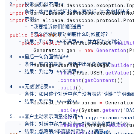
2. **投诉或强烈不满**
import
 com.alibaba.dashscope.exception.In
   - 条件：客户直接或间接表示要投诉（对象包括骑
import
 com.alibaba.dashscope.exception.No
   - 示例：
import
 com.alibaba.dashscope.protocol.Pro
     - "我要投诉你们的配送员"
     - "怎么还没处理？到底什么时候能好？"
public
 class
 Main
 {
   - 结果：判定为 **不满意**，并立即结束判定。
    public
 static
 GenerationResult
 callWi
        Generation
 gen
 =
 new
 Generation
(
P
3. **最后一句负面情绪**
   - 条件：客户的最后一句话中出现负面情绪。
        Message
 userMsg
 =
 Message
.
builder
   - 结果：判定为 **不满意**。
                .
role
(
Role
.
USER
.
getValue
(
                .
content
(
getContent
())
4. **无感谢记录**
                .
build
();
   - 条件：如果整个对话中客户没有表达"谢谢"等明确
   - 结果：判定为 **一般**。
        GenerationParam
 param
 =
 Generatio
                .
apiKey
(
System
.
getenv
(
"DA
5. **客户主动表示满意或好评**
                .
model
(
"tongyi-xiaomi-ana
   - 条件：对话中客户明确表示对客服满意或给予好评
                .
messages
(
Arrays
.
asList
(u
   - 结果：忽略第4条直接判定为 **满意**。
                .
temperature
(
0.0f
)
curl
 --location
 "https://dashscope.aliyun