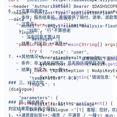
                .
topK
(
1
)
--header 
"Authorization: Bearer 
$DASHSCOP
6. **方案后感谢**
                .
resultFormat
(
GenerationP
--header 
"Content-Type: application/json"
   - 条件：服务结束前，客服提供了赔付、退单、退款
                .
build
();
--data 
'{
   - 注意点：
        return
 gen
.
call
(param);
    "model": "tongyi-xiaomi-analysis-flas
     - "好的"、"行"不算感谢
    }
    "input":{
     - 没有回复不算认可
        "messages":[
   - 结果：判定为 **满意**。
    public
 static
 void
 main
(
String
[] 
args
            {
        try
 {
                "role": "user",
7. **其他情况**
            GenerationResult
 result
 =
 cal
                "content": "请
   - 条件：非上述任何情况，且无投诉或明显不满。
            System
.
out
.
println
(
result
.
get
            }
   - 结果：判定为 **一般**。
        } 
catch
 (
ApiException
 | 
NoApiKeyE
        ],
            System
.
err
.
println
(
"错误信息："
        "temperature": 0.0,
### 三、对话内容
        }
        "top_k": 1
{
dialogue
}
    }
    },
    "parameters": {
### 四、输出格式
    private
 static
 String
 getContent
() {
        "result_format": "message"
判定结果需包含两个部分：
        String
 dialogue
 =
"[1] 客服：您好，
    }
1. **满意度标签**：满意 / 不满意 / 一般
                "               