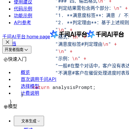
                "### 四、输出格式
\n
"
 +
使用建议
                "判定结果需包含两个部分：
\n
"
 +
代码示例
                "1. **满意度标签**：满意 / 
功能示例
                "2. **判定理由**：基于上述
API参考
                "
\n
"
 +
千问AI平台
home page
                "格式：
\n
"
 +
文档
                "满意度标签#判定理由
\n
"
 +
开发者指南
                "
\n
"
 +
                "示例：
\n
"
 +
快速入门
                "一般#在整个对话中，客户
概览
                "不满意#客户在催促处理进
首次调用千问API
选择模型
        return
 analysisPrompt;
计费说明
    }
}
模型
文本生成