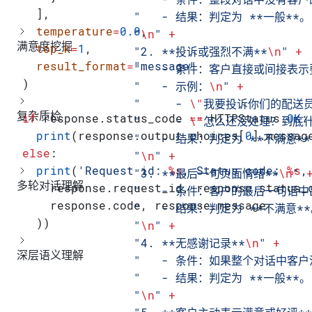
  ],
                "   - 结果：判定为 **一般**。
  temperature
=
0.0
,
                "
\n
"
 +
满意度挖掘
  top_k
=
1
,
                "2. **投诉或强烈不满**
\n
"
 +
  result_format
=
"message"
                "   - 条件：客户直
)
                "   - 示例：
\n
"
 +
                "     - 
\"
我要投诉你们的配送
复杂质检
if
 response.status_code 
==
 HTTPStatus.
OK
:
                "     - 
\"
怎么还没处理？到底
  print
(response.output.choices[
0
].messag
                "   - 结果：判定为 **不满
else
:
                "
\n
"
 +
  print
(
'Request id: 
%s
, Status code: 
%s
,
                "3. **最后一句负面情绪**
\n
"
 
多轮对话理解
    response.request_id, response.status_
                "   - 条件：客户的最后一句
    response.code, response.message
                "   - 结果：判定为 **不满意*
  ))
                "
\n
"
 +
                "4. **无感谢记录**
\n
"
 +
深层语义理解
                "   - 条件：如果整个对话中客
                "   - 结果：判定为 **一般**。
                "
\n
"
 +