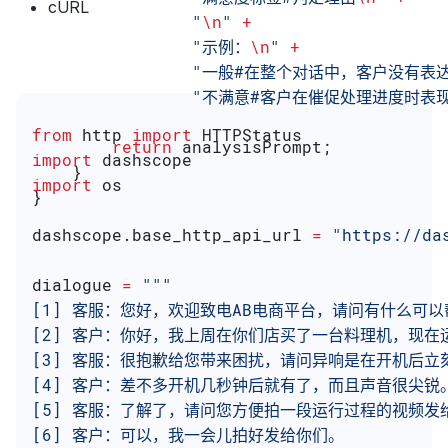
cURL
                "
\n
"
 +
                "示例：
\n
"
 +
                "一般#在整个对话中，客户
                "不满意#客户在催促处理进
from
 http 
import
 HTTPStatus
        return
 analysisPrompt;
import
 dashscope
    }
import
 os
}
dashscope.base_http_api_url 
=
 "https://da
dialogue 
=
 """
[1] 客服：您好，欢迎致电AB电商平台，请问有什么可以
[2] 客户：你好，我上周在你们店买了一台料理机，现在
[3] 客服：很抱歉给您带来困扰，请问异响是在开机后
[4] 客户：差不多开机几秒钟后就有了，而且声音很尖锐
[5] 客服：了解了，请问您方便拍一段运行过程的视频发
[6] 客户：可以，我一会儿拍好发给你们。