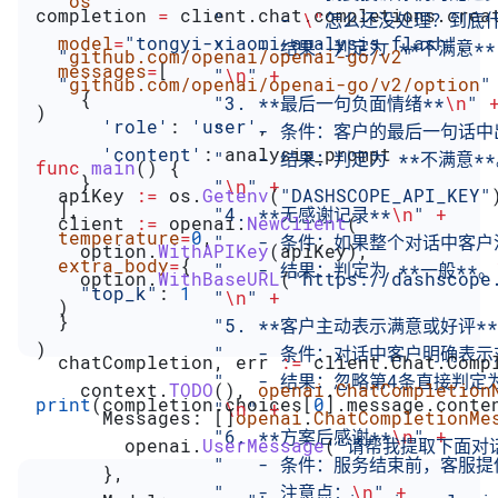
  "
os
"
completion 
=
 client.chat.completions.crea
                "     - 
\"
怎么还没处理？到底
  model
=
"tongyi-xiaomi-analysis-flash"
,
                "   - 结果：判定为 **不满
  "
github.com/openai/openai-go/v2
"
  messages
=
[
                "
\n
"
 +
  "
github.com/openai/openai-go/v2/option
"
    {
                "3. **最后一句负面情绪**
\n
"
 
)
      'role'
: 
'user'
,
                "   - 条件：客户的最后一句
      'content'
: analysis_prompt
                "   - 结果：判定为 **不满意*
func
 main
() {
    }
                "
\n
"
 +
  apiKey
 :=
 os
.
Getenv
(
"DASHSCOPE_API_KEY"
  ],
                "4. **无感谢记录**
\n
"
 +
  client
 :=
 openai
.
NewClient
(
  temperature
=
0
,
                "   - 条件：如果整个对话中客
    option
.
WithAPIKey
(
apiKey
),
  extra_body
=
{
                "   - 结果：判定为 **一般**。
    option
.
WithBaseURL
(
"https://dashscope
    "top_k"
: 
1
                "
\n
"
 +
  )
  }
                "5. **客户主动表示满意或好评**
)
                "   - 条件：对话中客户明
  chatCompletion
, 
err
 :=
 client
.
Chat
.
Comp
                "   - 结果：忽略第4条直接判定
    context
.
TODO
(), 
openai
.
ChatCompletion
print
(completion.choices[
0
].message.conte
                "
\n
"
 +
      Messages
: []
openai
.
ChatCompletionMe
                "6. **方案后感谢**
\n
"
 +
        openai
.
UserMessage
(
"请帮我提取下面对
                "   - 条件：服务结束
      },
                "   - 注意点：
\n
"
 +