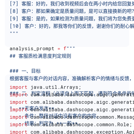
[7] 客服：好的，我们收到视频后会在两小时内给您回复
[8] 客户：那如果确定是质量问题，是可以直接换新的吧
[9] 客服：是的，如果检测为质量问题，我们将为您免费
[10] 客户：好的，那我等你们的反馈，谢谢你们的耐心
"""
analysis_prompt 
=
 f
"""
## 客服质检满意度判定规则
### 一、目标
根据客服与客户的对话内容，准确解析客户的情绪与反馈，判
import
 java.util.Arrays;
### 二、判定流程（必须自上而下匹配，遇到符合条件的
import
 com.alibaba.dashscope.aigc.generat
import
 com.alibaba.dashscope.aigc.generat
1. **无客户发言**
import
 com.alibaba.dashscope.aigc.generat
   - 条件：整段对话中没有客户的内容。
import
 com.alibaba.dashscope.common.Messa
   - 结果：判定为 **一般**。
import
 com.alibaba.dashscope.common.Role;
import
 com.alibaba.dashscope.exception.Ap