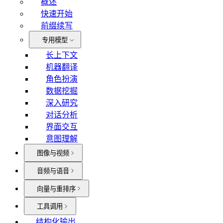
概述
快速开始
前缀续写
专用模型
长上下文
机器翻译
角色扮演
数据挖掘
深入研究
对话分析
界面交互
意图理解
图像与视频
音频与语音
向量与重排序
工具调用
结构化输出