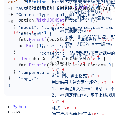
      Model
:       
"tongyi-xiaomi-analysi
curl
 --location
 "https://dashscope.aliyun
                "     - 
\"
好的
\"
、
\"
行
\"
不算
      Temperature
: 
openai
.
Float
(
0.0
),
-H 
"Authorization: Bearer 
$DASHSCOPE_API_
                "     - 没有回复不算认可
\n
"
 
    },
-H 
"Content-Type: application/json"
 \
                "   - 结果：判定为 **满意**。
    option
.
WithJSONSet
(
"top_k"
, 
1
),
-d 
'{
                "
\n
"
 +
  )
    "model": "tongyi-xiaomi-analysis-flas
                "7. **其他情况**
\n
"
 +
  if
 err
 !=
 nil
 {
    "messages": [
                "   - 条件：非上述任何情况
    fmt
.
Fprintf
(
os
.
Stderr
, 
"请求失败: 
%v
\n
"
        {
                "   - 结果：判定为 **一般**。
    os
.
Exit
(
1
)
            "role": "user",
                "
\n
"
 +
  }
            "content": "请帮我提取
                "### 三、对话内容
\n
"
 +
  if
 len
(
chatCompletion
.
Choices
) 
>
 0
 {
        }
                dialogue 
+
 "
\n
"
 +
    fmt
.
Println
(
chatCompletion
.
Choices
[
0
]
    ],
                "
\n
"
 +
  }
    "temperature": 0.0,
                "### 四、输出格式
\n
"
 +
}
    "top_k": 1
                "判定结果需包含两个部分：
\n
"
 +
}'
                "1. **满意度标签**：满意 / 
                "2. **判定理由**：基于上述
                "
\n
"
 +
Python
                "格式：
\n
"
 +
Java
                "满意度标签#判定理由
\n
"
 +