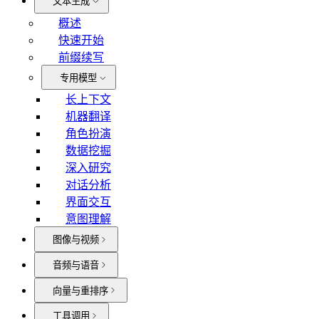
文本生成
概述
快速开始
前缀续写
专用模型
长上下文
机器翻译
角色扮演
数据挖掘
深入研究
对话分析
界面交互
意图理解
图像与视频
音频与语音
向量与重排序
工具调用