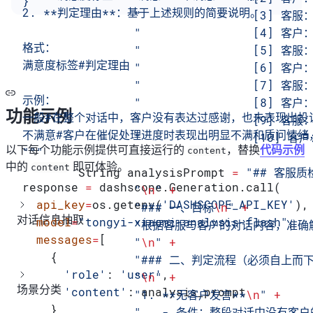
}'
2. **判定理由**：基于上述规则的简要说明。
                "              
                "                
格式：
                "               
满意度标签#判定理由
                "                [
                "                
示例：
                "                
功能示例
一般#在整个对话中，客户没有表达过感谢，也未表现出投
                "               
不满意#客户在催促处理进度时表现出明显不满和质问情绪
                "                
以下每个功能示例提供可直接运行的
，替换
代码示例
"""
content
中的
即可体验。
content
        String
 analysisPrompt
 =
 "## 客服
response 
=
 dashscope.Generation.call(
                "
\n
"
 +
  api_key
=
os.getenv(
'DASHSCOPE_API_KEY'
),
                "### 一、目标
\n
"
 +
对话信息抽取
  model
=
"tongyi-xiaomi-analysis-flash"
,
                "根据客服与客户的对话内容
  messages
=
[
                "
\n
"
 +
    {
                "### 二、判定流程（必须
      'role'
: 
'user'
,
                "
\n
"
 +
场景分类
      'content'
: analysis_prompt
                "1. **无客户发言**
\n
"
 +
    }
                "   - 条件：整段对话中没有客