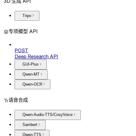
3D 生成 API
Tripo
专项模型 API
POST
Deep Research API
GUI-Plus
Qwen-MT
Qwen-OCR
语音合成
Qwen-Audio-TTS/CosyVoice
Sambert
Qwen-TTS