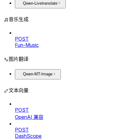
Qwen-Livetranslate
音乐生成
POST
Fun-Music
图片翻译
Qwen-MT-Image
文本向量
POST
OpenAI 兼容
POST
DashScope