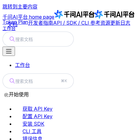
跳转到主要内容
千问AI平台
home page
Token Plan
开发者指南
API / SDK / CLI 参考
资源
更新日志
文档
工作台
搜索文档
工作台
搜索文档
⌘K
开始使用
获取 API Key
配置 API Key
安装 SDK
CLI 工具
错误信息