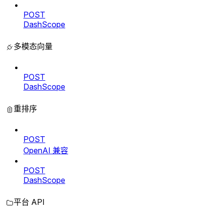
POST
DashScope
多模态向量
POST
DashScope
重排序
POST
OpenAI 兼容
POST
DashScope
平台 API