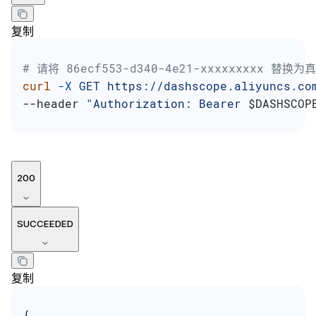
复制
# 请将 86ecf553-d340-4e21-xxxxxxxxx 替换为
curl
 -X
 GET
 https://dashscope.aliyuncs.co
--header 
"Authorization: Bearer 
$DASHSCOP
200
SUCCEEDED
复制
{