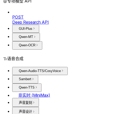
专项模型 API
POST
Deep Research API
GUI-Plus
Qwen-MT
Qwen-OCR
语音合成
Qwen-Audio-TTS/CosyVoice
Sambert
Qwen-TTS
非实时 (MiniMax)
声音复刻
声音设计