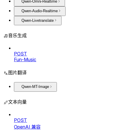
Qwen-Omni-Realtime
Qwen-Audio-Realtime
Qwen-Livetranslate
音乐生成
POST
Fun-Music
图片翻译
Qwen-MT-Image
文本向量
POST
OpenAI 兼容