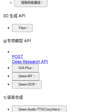
视频风格重绘
3D 生成 API
Tripo
专项模型 API
POST
Deep Research API
GUI-Plus
Qwen-MT
Qwen-OCR
语音合成
Qwen-Audio-TTS/CosyVoice