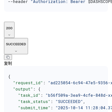
--header 
"Authorization: Bearer 
$DASHSCOP
200
SUCCEEDED
复制
{
  "request_id"
: 
"ad225054-6c94-47e5-9356-
  "output"
: {
    "task_id"
: 
"b56f509a-3ea9-4cfe-848d-x
    "task_status"
: 
"SUCCEEDED"
,
    "submit_time"
: 
"2025-10-14 11:28:04.3