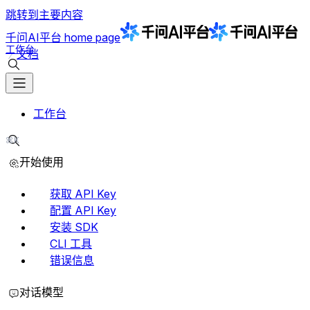
跳转到主要内容
千问AI平台
home page
工作台
文档
搜索文档
工作台
⌘K
搜索文档
开始使用
获取 API Key
配置 API Key
安装 SDK
CLI 工具
错误信息
对话模型