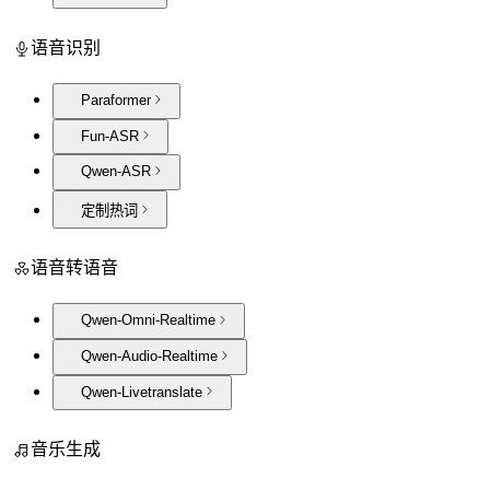
语音识别
Paraformer
Fun-ASR
Qwen-ASR
定制热词
语音转语音
Qwen-Omni-Realtime
Qwen-Audio-Realtime
Qwen-Livetranslate
音乐生成