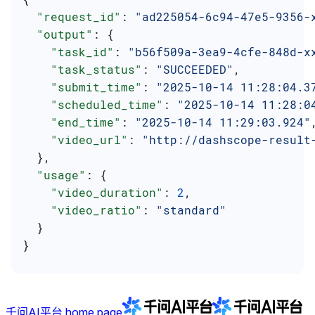
  "request_id"
: 
"ad225054-6c94-47e5-9356-
  "output"
: {
    "task_id"
: 
"b56f509a-3ea9-4cfe-848d-x
    "task_status"
: 
"SUCCEEDED"
,
    "submit_time"
: 
"2025-10-14 11:28:04.3
    "scheduled_time"
: 
"2025-10-14 11:28:0
    "end_time"
: 
"2025-10-14 11:29:03.924"
    "video_url"
: 
"http://dashscope-result
  },
  "usage"
: {
    "video_duration"
: 
2
,
    "video_ratio"
: 
"standard"
  }
}
千问AI平台
home page