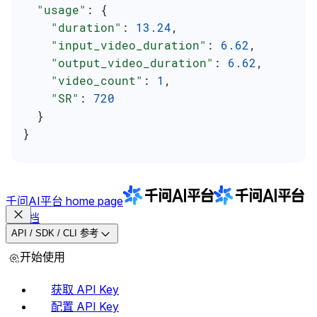
  "usage"
: {
    "duration"
: 
13.24
,
    "input_video_duration"
: 
6.62
,
    "output_video_duration"
: 
6.62
,
    "video_count"
: 
1
,
    "SR"
: 
720
  }
}
千问AI平台
home page
文档
API / SDK / CLI 参考
开始使用
获取 API Key
配置 API Key