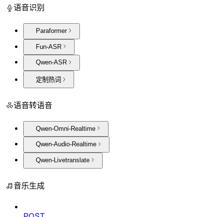
语音识别
Paraformer
Fun-ASR
Qwen-ASR
定制热词
语音转语音
Qwen-Omni-Realtime
Qwen-Audio-Realtime
Qwen-Livetranslate
音乐生成
POST