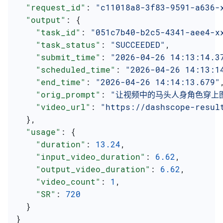
  "request_id"
: 
"c11018a8-3f83-9591-a636-
  "output"
: {
    "task_id"
: 
"051c7b40-b2c5-4341-aee4-x
    "task_status"
: 
"SUCCEEDED"
,
    "submit_time"
: 
"2026-04-26 14:13:14.3
    "scheduled_time"
: 
"2026-04-26 14:13:1
    "end_time"
: 
"2026-04-26 14:14:13.679"
    "orig_prompt"
: 
"让视频中的马头人身角色穿上
    "video_url"
: 
"https://dashscope-resul
  },
  "usage"
: {
    "duration"
: 
13.24
,
    "input_video_duration"
: 
6.62
,
    "output_video_duration"
: 
6.62
,
    "video_count"
: 
1
,
    "SR"
: 
720
  }
}