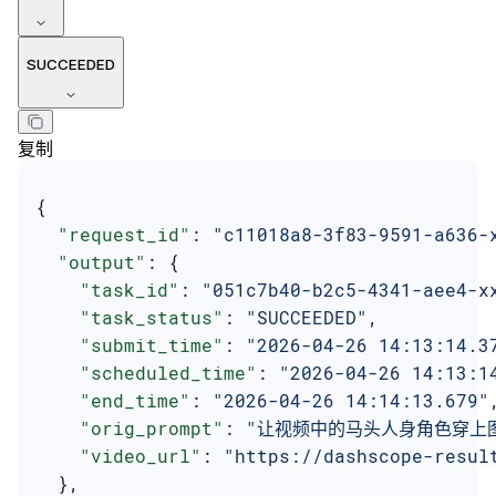
SUCCEEDED
复制
{
  "request_id"
: 
"c11018a8-3f83-9591-a636-
  "output"
: {
    "task_id"
: 
"051c7b40-b2c5-4341-aee4-x
    "task_status"
: 
"SUCCEEDED"
,
    "submit_time"
: 
"2026-04-26 14:13:14.3
    "scheduled_time"
: 
"2026-04-26 14:13:1
    "end_time"
: 
"2026-04-26 14:14:13.679"
    "orig_prompt"
: 
"让视频中的马头人身角色穿上
    "video_url"
: 
"https://dashscope-resul
  },