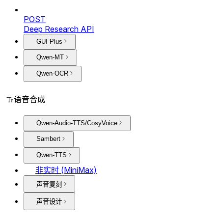
POST
Deep Research API
GUI-Plus
Qwen-MT
Qwen-OCR
语音合成
Qwen-Audio-TTS/CosyVoice
Sambert
Qwen-TTS
非实时 (MiniMax)
声音复刻
声音设计