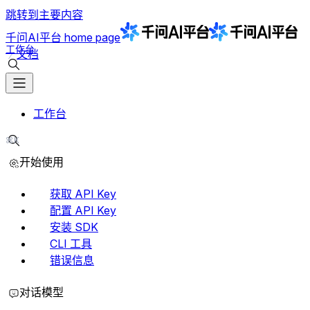
跳转到主要内容
千问AI平台
home page
工作台
文档
搜索文档
工作台
⌘K
搜索文档
开始使用
获取 API Key
配置 API Key
安装 SDK
CLI 工具
错误信息
对话模型