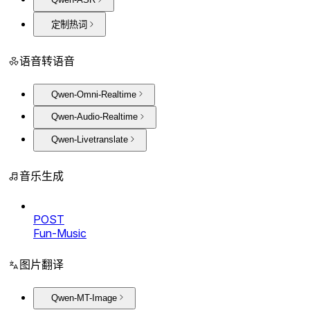
定制热词
语音转语音
Qwen-Omni-Realtime
Qwen-Audio-Realtime
Qwen-Livetranslate
音乐生成
POST
Fun-Music
图片翻译
Qwen-MT-Image