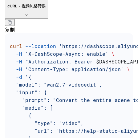
cURL - 视频风格转换
复制
curl
 --location
 'https://dashscope.aliyun
  -H
 'X-DashScope-Async: enable'
 \
  -H
 "Authorization: Bearer 
$DASHSCOPE_AP
  -H
 'Content-Type: application/json'
 \
  -d
 '{
  "model": "wan2.7-videoedit",
  "input": {
    "prompt": "Convert the entire scene t
    "media": [
      {
        "type": "video",
        "url": "https://help-static-aliyu