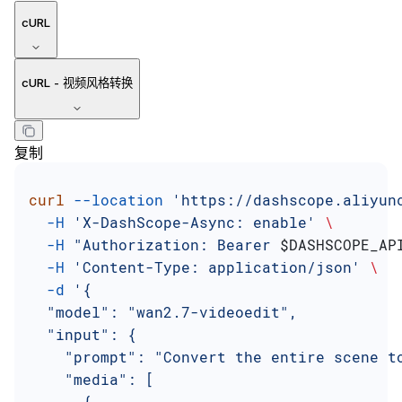
cURL
cURL - 视频风格转换
复制
curl
 --location
 'https://dashscope.aliyun
  -H
 'X-DashScope-Async: enable'
 \
  -H
 "Authorization: Bearer 
$DASHSCOPE_AP
  -H
 'Content-Type: application/json'
 \
  -d
 '{
  "model": "wan2.7-videoedit",
  "input": {
    "prompt": "Convert the entire scene t
    "media": [
      {