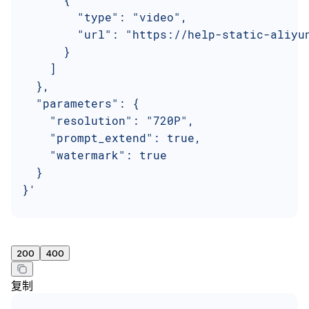
        "type": "video",
        "url": "https://help-static-aliyu
      }
    ]
  },
  "parameters": {
    "resolution": "720P",
    "prompt_extend": true,
    "watermark": true
  }
}'
200
400
复制