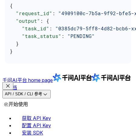
{
  "request_id"
: 
"4909100c-7b5a-9f92-bfe5-
  "output"
: {
    "task_id"
: 
"0385dc79-5ff8-4d82-bcb6-x
    "task_status"
: 
"PENDING"
  }
}
千问AI平台
home page
文档
API / SDK / CLI 参考
开始使用
获取 API Key
配置 API Key
安装 SDK