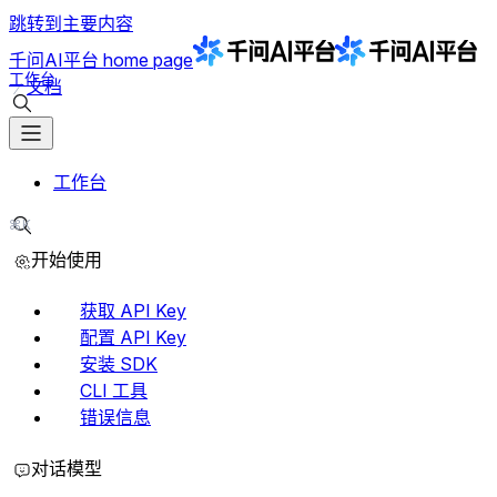
跳转到主要内容
千问AI平台
home page
工作台
文档
搜索文档
工作台
⌘K
搜索文档
开始使用
获取 API Key
配置 API Key
安装 SDK
CLI 工具
错误信息
对话模型