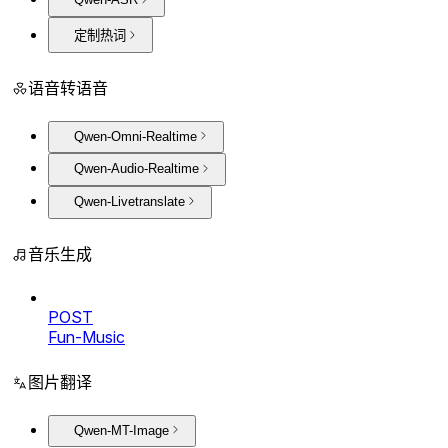
定制热词
语音转语音
Qwen-Omni-Realtime
Qwen-Audio-Realtime
Qwen-Livetranslate
音乐生成
POST
Fun-Music
图片翻译
Qwen-MT-Image