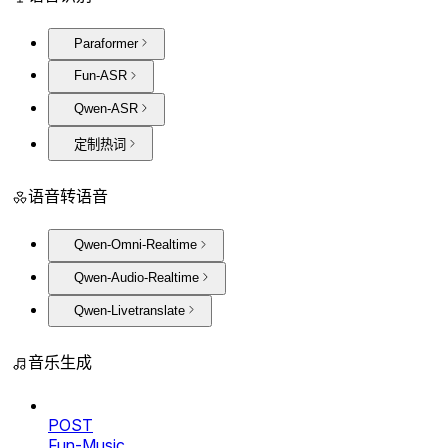
Paraformer
Fun-ASR
Qwen-ASR
定制热词
语音转语音
Qwen-Omni-Realtime
Qwen-Audio-Realtime
Qwen-Livetranslate
音乐生成
POST
Fun-Music