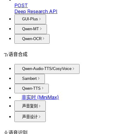
POST
Deep Research API
GUI-Plus
Qwen-MT
Qwen-OCR
语音合成
Qwen-Audio-TTS/CosyVoice
Sambert
Qwen-TTS
非实时 (MiniMax)
声音复刻
声音设计
语音识别