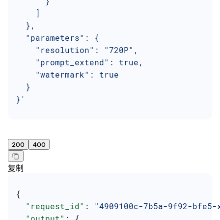
      }
    ]
  },
  "parameters": {
    "resolution": "720P",
    "prompt_extend": true,
    "watermark": true
  }
}'
200
400
复制
{
  "request_id"
: 
"4909100c-7b5a-9f92-bfe5-
  "output"
: {