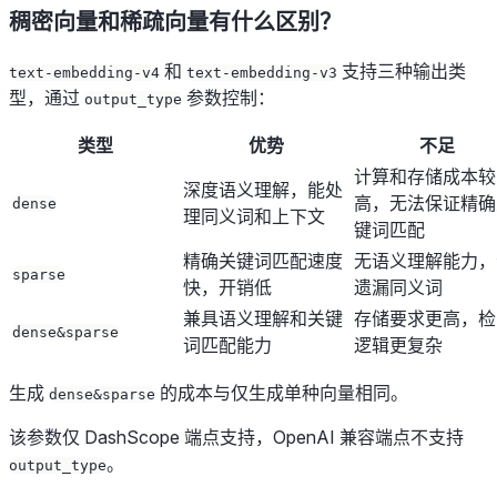
稠密向量和稀疏向量有什么区别？
和
支持三种输出类
text-embedding-v4
text-embedding-v3
型，通过
参数控制：
output_type
类型
优势
不足
计算和存储成本较
深度语义理解，能处
高，无法保证精确
dense
理同义词和上下文
键词匹配
精确关键词匹配速度
无语义理解能力，
sparse
快，开销低
遗漏同义词
兼具语义理解和关键
存储要求更高，检
dense&sparse
词匹配能力
逻辑更复杂
生成
的成本与仅生成单种向量相同。
dense&sparse
该参数仅 DashScope 端点支持，OpenAI 兼容端点不支持
。
output_type