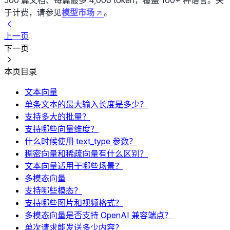
500 篇文档、每篇最多 4,000 token，覆盖 100+ 种语言。关
于计费，请参见
模型市场
。
上一页
下一页
本页目录
文本向量
单条文本的最大输入长度是多少？
支持多大的批量？
支持哪些向量维度？
什么时候使用 text_type 参数？
稠密向量和稀疏向量有什么区别？
文本向量适用于哪些场景？
多模态向量
支持哪些模态？
支持哪些图片和视频格式？
多模态向量是否支持 OpenAI 兼容端点？
单次请求能发送多少内容？