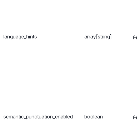
language_hints
array[string]
否
semantic_punctuation_enabled
boolean
否