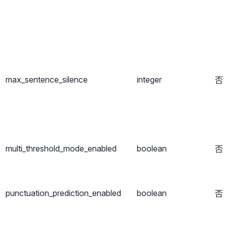
max_sentence_silence
integer
否
multi_threshold_mode_enabled
boolean
否
punctuation_prediction_enabled
boolean
否