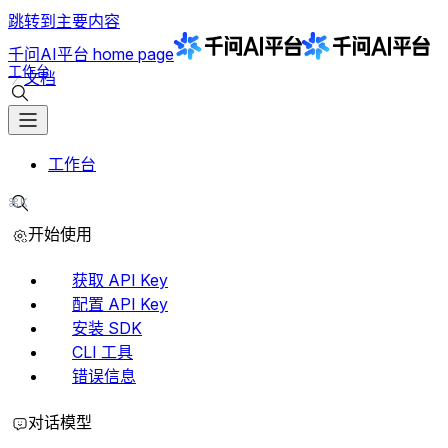
跳转到主要内容
千问AI平台
home page
工作台
文档
搜索文档
工作台
⌘K
搜索文档
开始使用
获取 API Key
配置 API Key
安装 SDK
CLI 工具
错误信息
对话模型