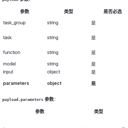
参数
类型
是否必选
task_group
string
是
task
string
是
function
string
是
model
string
是
input
object
是
parameters
object
是
参数
：
payload.parameters
参数
类型