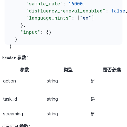
      "sample_rate"
: 
16000
,
      "disfluency_removal_enabled"
: 
false
      "language_hints"
: [
"en"
]
    },
    "input"
: {}
  }
}
参数
：
header
参数
类型
是否必选
action
string
是
task_id
string
是
streaming
string
是
参数
：
payload