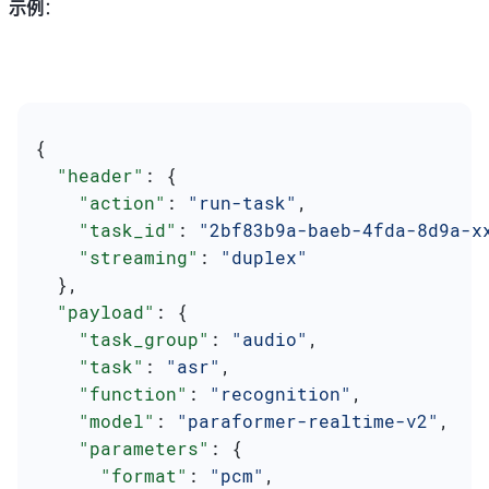
示例
：
{
  "header"
: {
    "action"
: 
"run-task"
,
    "task_id"
: 
"2bf83b9a-baeb-4fda-8d9a-x
    "streaming"
: 
"duplex"
  },
  "payload"
: {
    "task_group"
: 
"audio"
,
    "task"
: 
"asr"
,
    "function"
: 
"recognition"
,
    "model"
: 
"paraformer-realtime-v2"
,
    "parameters"
: {
      "format"
: 
"pcm"
,