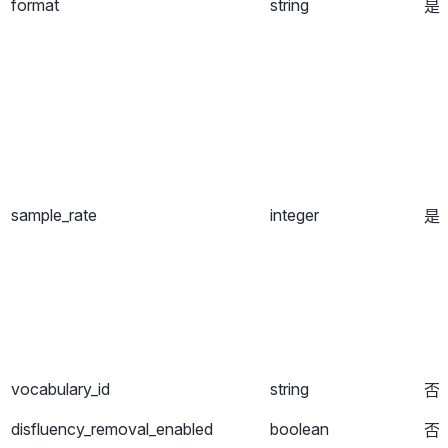
format
string
是
sample_rate
integer
是
vocabulary_id
string
否
disfluency_removal_enabled
boolean
否