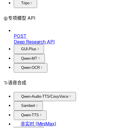
Tripo
专项模型 API
POST
Deep Research API
GUI-Plus
Qwen-MT
Qwen-OCR
语音合成
Qwen-Audio-TTS/CosyVoice
Sambert
Qwen-TTS
非实时 (MiniMax)