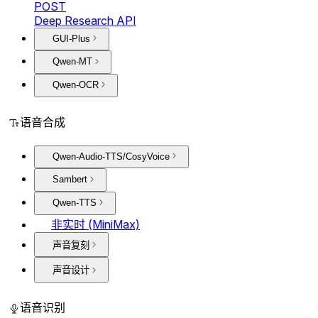
POST
Deep Research API
GUI-Plus
Qwen-MT
Qwen-OCR
语音合成
Qwen-Audio-TTS/CosyVoice
Sambert
Qwen-TTS
非实时 (MiniMax)
声音复刻
声音设计
语音识别