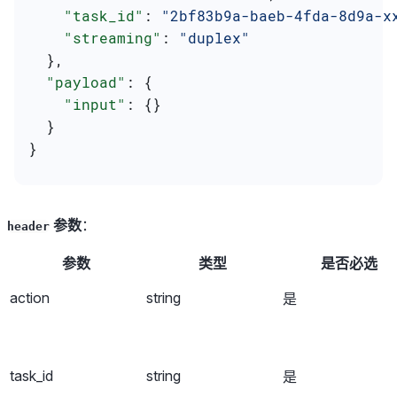
    "task_id"
: 
"2bf83b9a-baeb-4fda-8d9a-x
    "streaming"
: 
"duplex"
  },
  "payload"
: {
    "input"
: {}
  }
}
参数
：
header
参数
类型
是否必选
action
string
是
task_id
string
是