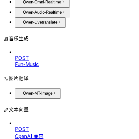
Qwen-Omni-Realtime
Qwen-Audio-Realtime
Qwen-Livetranslate
音乐生成
POST
Fun-Music
图片翻译
Qwen-MT-Image
文本向量
POST
OpenAI 兼容