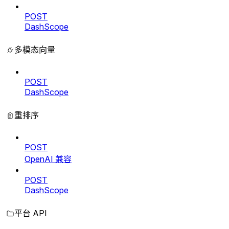
POST
DashScope
多模态向量
POST
DashScope
重排序
POST
OpenAI 兼容
POST
DashScope
平台 API