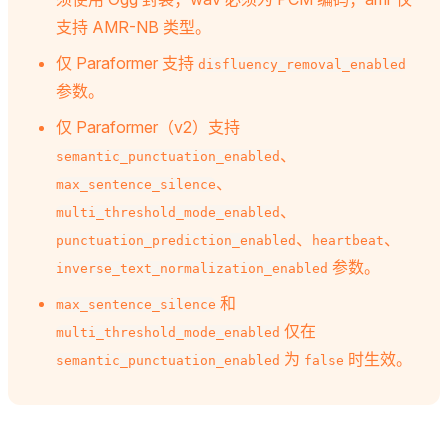
支持 AMR-NB 类型。
仅 Paraformer 支持
disfluency_removal_enabled
参数。
仅 Paraformer（v2）支持
、
semantic_punctuation_enabled
、
max_sentence_silence
、
multi_threshold_mode_enabled
、
、
punctuation_prediction_enabled
heartbeat
参数。
inverse_text_normalization_enabled
和
max_sentence_silence
仅在
multi_threshold_mode_enabled
为
时生效。
semantic_punctuation_enabled
false