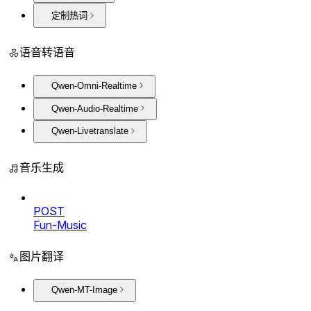
定制热词
语音转语音
Qwen-Omni-Realtime
Qwen-Audio-Realtime
Qwen-Livetranslate
音乐生成
POST
Fun-Music
图片翻译
Qwen-MT-Image