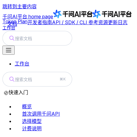
跳转到主要内容
千问AI平台
home page
Token Plan
开发者指南
API / SDK / CLI 参考
资源
更新日志
文档
工作台
搜索文档
工作台
搜索文档
⌘K
快速入门
概览
首次调用千问API
选择模型
计费说明