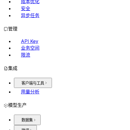
成本优化
安全
异步任务
管理
API Key
业务空间
限流
集成
客户端与工具
用量分析
模型生产
数据集