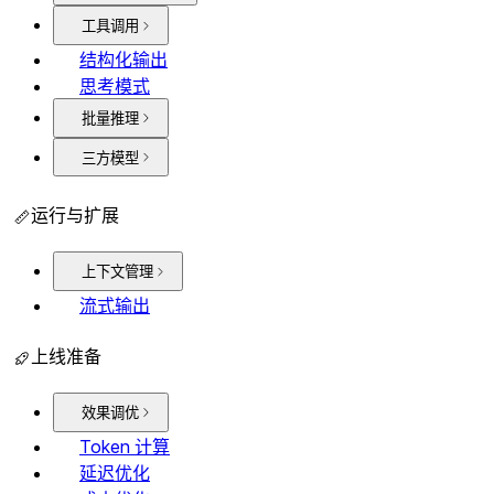
工具调用
结构化输出
思考模式
批量推理
三方模型
运行与扩展
上下文管理
流式输出
上线准备
效果调优
Token 计算
延迟优化