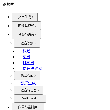
模型
文本生成
图像与视频
音频与语音
语音识别
概述
实时
非实时
提升准确率
语音合成
音乐生成
语音转语音
Realtime API
向量与重排序