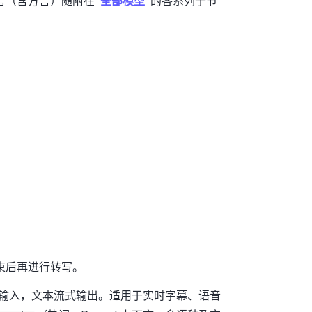
言（含方言）随附在"
全部模型
"的各系列子节
束后再进行转写。
频流式输入，文本流式输出。适用于实时字幕、语音