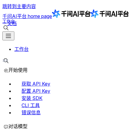
跳转到主要内容
千问AI平台
home page
工作台
文档
搜索文档
工作台
⌘K
搜索文档
开始使用
获取 API Key
配置 API Key
安装 SDK
CLI 工具
错误信息
对话模型