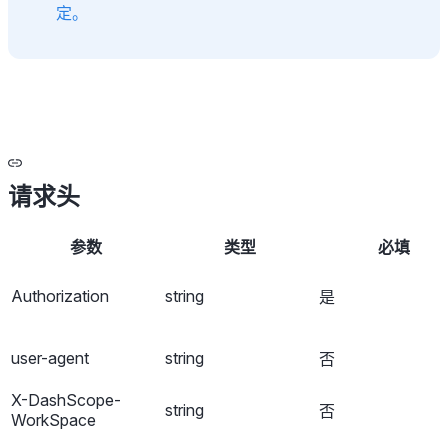
定。
请求头
参数
类型
必填
Authorization
string
是
user-agent
string
否
X-DashScope-
string
否
WorkSpace