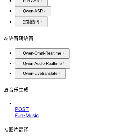
Fun-ASR
Qwen-ASR
定制热词
语音转语音
Qwen-Omni-Realtime
Qwen-Audio-Realtime
Qwen-Livetranslate
音乐生成
POST
Fun-Music
图片翻译