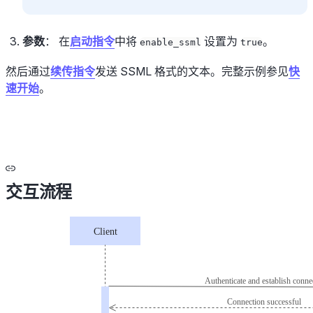
参数
： 在
启动指令
中将
设置为
。
enable_ssml
true
然后通过
续传指令
发送 SSML 格式的文本。完整示例参见
快
速开始
。
交互流程