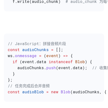
  f.write(audio_chunk)  
# audio_chunk
// JavaScript：拼接音频片段
const
 audioChunks
 =
 [];
ws
.
onmessage
 =
 (
event
) 
=>
 {
  if
 (
event
.
data
 instanceof
 Blob
) {
    audioChunks
.
push
(
event
.
data
);  
// 收
  }
};
// 任务完成后合并音频
const
 audioBlob
 =
 new
 Blob
(
audioChunks
, {