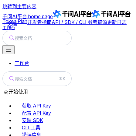
跳转到主要内容
千问AI平台
home page
Token Plan
开发者指南
API / SDK / CLI 参考
资源
更新日志
文档
工作台
搜索文档
工作台
搜索文档
⌘K
开始使用
获取 API Key
配置 API Key
安装 SDK
CLI 工具
错误信息