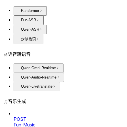
Paraformer
Fun-ASR
Qwen-ASR
定制热词
语音转语音
Qwen-Omni-Realtime
Qwen-Audio-Realtime
Qwen-Livetranslate
音乐生成
POST
Fun-Music