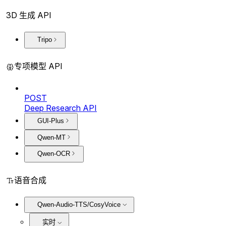
3D 生成 API
Tripo
专项模型 API
POST
Deep Research API
GUI-Plus
Qwen-MT
Qwen-OCR
语音合成
Qwen-Audio-TTS/CosyVoice
实时