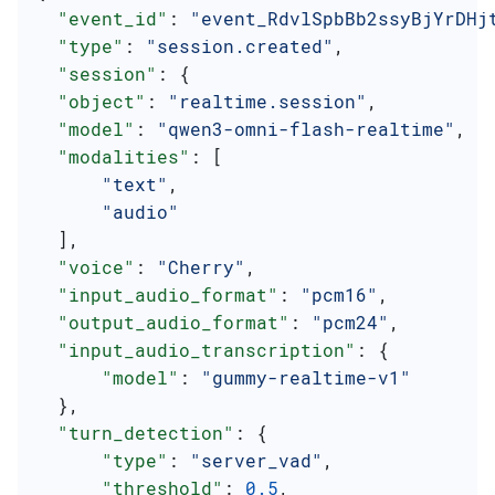
  "event_id"
: 
"event_RdvlSpbBb2ssyBjYrDHj
  "type"
: 
"session.created"
,
  "session"
: {
  "object"
: 
"realtime.session"
,
  "model"
: 
"qwen3-omni-flash-realtime"
,
  "modalities"
: [
      "text"
,
      "audio"
  ],
  "voice"
: 
"Cherry"
,
  "input_audio_format"
: 
"pcm16"
,
  "output_audio_format"
: 
"pcm24"
,
  "input_audio_transcription"
: {
      "model"
: 
"gummy-realtime-v1"
  },
  "turn_detection"
: {
      "type"
: 
"server_vad"
,
      "threshold"
: 
0.5
,