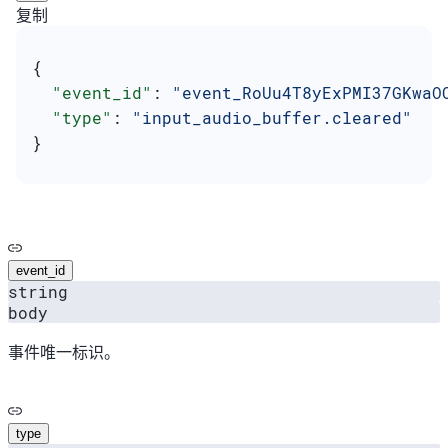
复制
{
  "event_id"
: 
"event_RoUu4T8yExPMI37GKwaO
  "type"
: 
"input_audio_buffer.cleared"
}
event_id
string
body
事件唯一标识。
type