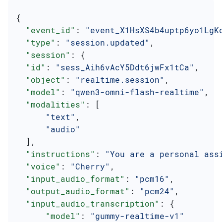
{
  "event_id"
: 
"event_X1HsXS4b4uptp6yo1LgK
  "type"
: 
"session.updated"
,
  "session"
: {
  "id"
: 
"sess_Aih6vAcY5Ddt6jwFx1tCa"
,
  "object"
: 
"realtime.session"
,
  "model"
: 
"qwen3-omni-flash-realtime"
,
  "modalities"
: [
      "text"
,
      "audio"
  ],
  "instructions"
: 
"You are a personal ass
  "voice"
: 
"Cherry"
,
  "input_audio_format"
: 
"pcm16"
,
  "output_audio_format"
: 
"pcm24"
,
  "input_audio_transcription"
: {
      "model"
: 
"gummy-realtime-v1"