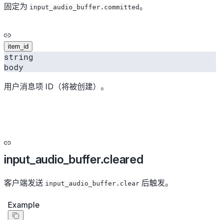
固定为
。
input_audio_buffer.committed
item_id
string
body
用户消息项 ID（将被创建）。
input_audio_buffer.cleared
客户端发送
后触发。
input_audio_buffer.clear
Example