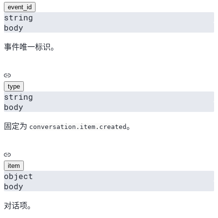
event_id
string
body
事件唯一标识。
type
string
body
固定为
。
conversation.item.created
item
object
body
对话项。