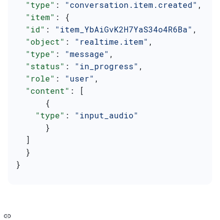
  "type"
: 
"conversation.item.created"
,
  "item"
: {
  "id"
: 
"item_YbAiGvK2H7YaS34o4R6Ba"
,
  "object"
: 
"realtime.item"
,
  "type"
: 
"message"
,
  "status"
: 
"in_progress"
,
  "role"
: 
"user"
,
  "content"
: [
      {
    "type"
: 
"input_audio"
      }
  ]
  }
}