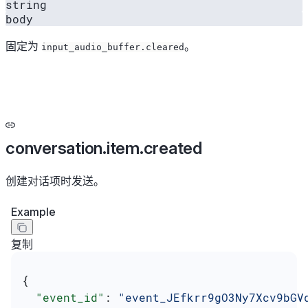
string
body
固定为
。
input_audio_buffer.cleared
conversation.item.created
创建对话项时发送。
Example
复制
{
  "event_id"
: 
"event_JEfkrr9gO3Ny7Xcv9bGV