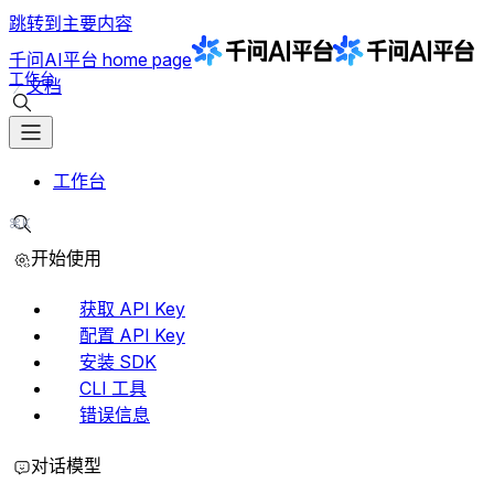
跳转到主要内容
千问AI平台
home page
工作台
文档
搜索文档
工作台
⌘K
搜索文档
开始使用
获取 API Key
配置 API Key
安装 SDK
CLI 工具
错误信息
对话模型