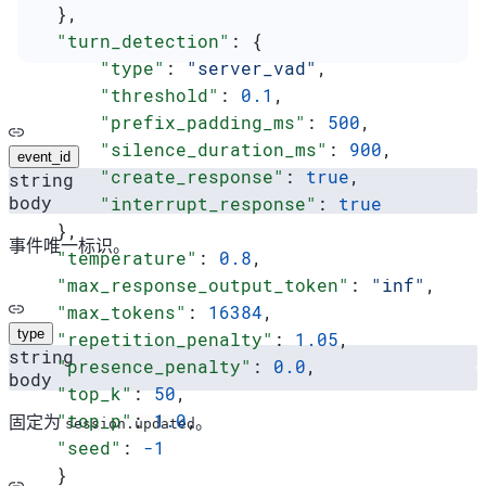
  },
  "turn_detection"
: {
      "type"
: 
"server_vad"
,
      "threshold"
: 
0.1
,
      "prefix_padding_ms"
: 
500
,
      "silence_duration_ms"
: 
900
,
event_id
      "create_response"
: 
true
,
string
body
      "interrupt_response"
: 
true
  },
事件唯一标识。
  "temperature"
: 
0.8
,
  "max_response_output_token"
: 
"inf"
,
  "max_tokens"
: 
16384
,
type
  "repetition_penalty"
: 
1.05
,
string
  "presence_penalty"
: 
0.0
,
body
  "top_k"
: 
50
,
  "top_p"
: 
1.0
,
固定为
。
session.updated
  "seed"
: 
-1
  }