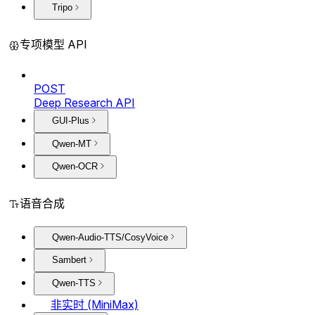
Tripo
专项模型 API
POST
Deep Research API
GUI-Plus
Qwen-MT
Qwen-OCR
语音合成
Qwen-Audio-TTS/CosyVoice
Sambert
Qwen-TTS
非实时 (MiniMax)