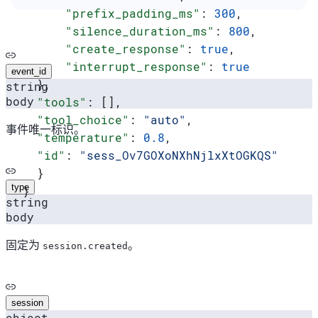
      "prefix_padding_ms"
: 
300
,
      "silence_duration_ms"
: 
800
,
      "create_response"
: 
true
,
      "interrupt_response"
: 
true
event_id
  },
string
body
  "tools"
: [],
  "tool_choice"
: 
"auto"
,
事件唯一标识。
  "temperature"
: 
0.8
,
  "id"
: 
"sess_Ov7GOXoNXhNjlxXtOGKQS"
  }
type
}
string
body
固定为
。
session.created
session
object