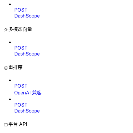
POST
DashScope
多模态向量
POST
DashScope
重排序
POST
OpenAI 兼容
POST
DashScope
平台 API