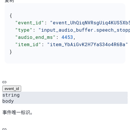
复制
{
  "event_id"
: 
"event_UhQiqNVRsgUiq4KUS5Xb
  "type"
: 
"input_audio_buffer.speech_stop
  "audio_end_ms"
: 
4453
,
  "item_id"
: 
"item_YbAiGvK2H7YaS34o4R6Ba"
}
event_id
string
body
事件唯一标识。