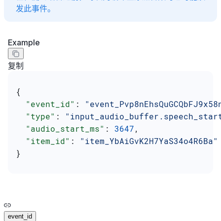
发此事件。
Example
复制
{
  "event_id"
: 
"event_Pvp8nEhsQuGCQbFJ9x58
  "type"
: 
"input_audio_buffer.speech_star
  "audio_start_ms"
: 
3647
,
  "item_id"
: 
"item_YbAiGvK2H7YaS34o4R6Ba"
}
event_id