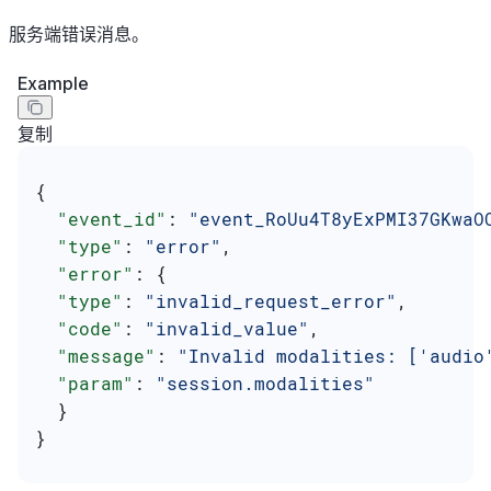
服务端错误消息。
Example
复制
{
  "event_id"
: 
"event_RoUu4T8yExPMI37GKwaO
  "type"
: 
"error"
,
  "error"
: {
  "type"
: 
"invalid_request_error"
,
  "code"
: 
"invalid_value"
,
  "message"
: 
"Invalid modalities: ['audio
  "param"
: 
"session.modalities"
  }
}