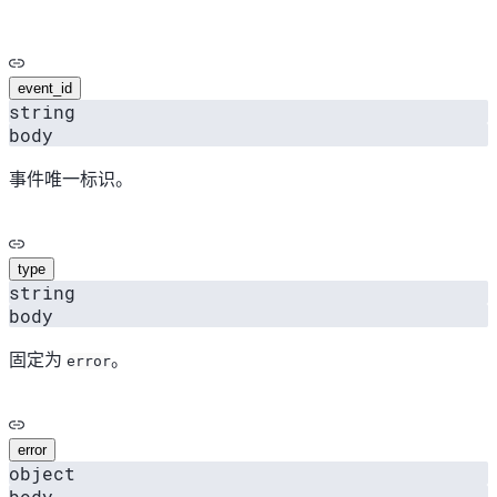
event_id
string
body
事件唯一标识。
type
string
body
固定为
。
error
error
object
body