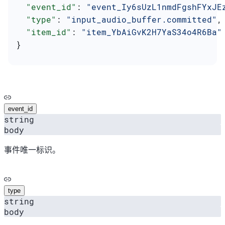
  "event_id"
: 
"event_Iy6sUzL1nmdFgshFYxJE
  "type"
: 
"input_audio_buffer.committed"
,
  "item_id"
: 
"item_YbAiGvK2H7YaS34o4R6Ba"
}
event_id
string
body
事件唯一标识。
type
string
body