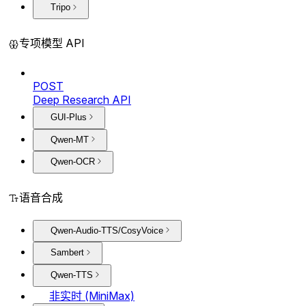
Tripo
专项模型 API
POST
Deep Research API
GUI-Plus
Qwen-MT
Qwen-OCR
语音合成
Qwen-Audio-TTS/CosyVoice
Sambert
Qwen-TTS
非实时 (MiniMax)