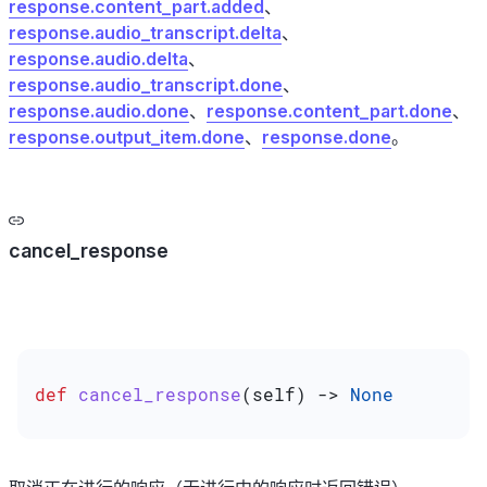
response.content_part.added
、
response.audio_transcript.delta
、
response.audio.delta
、
response.audio_transcript.done
、
response.audio.done
、
response.content_part.done
、
response.output_item.done
、
response.done
。
cancel_response
def
 cancel_response
(
self
) -> 
None