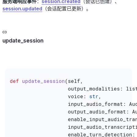
服务端响应事件
：
session.created
（会话已创建）、
session.updated
（会话配置已更新）。
update_session
def
 update_session
(
self
,
                   output_modalities
: lis
                   voice
: 
str
,
                   input_audio_format
: Au
                   output_audio_format
: A
                   enable_input_audio_tra
                   input_audio_transcript
                   enable_turn_detection
: