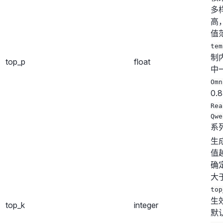
多
高
值范
tem
制
top_p
float
中
Omn
0.
Rea
Qwe
系列
生
值
确
大
top
生
top_k
integer
默