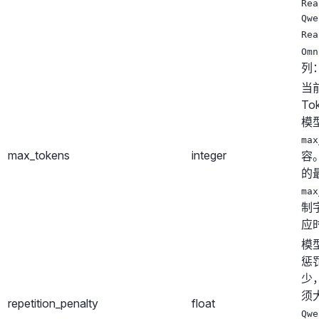
Rea
Qwe
Rea
Omn
列
当
T
模
max
max_tokens
integer
容
的
max
制
应
模
惩
少
须
repetition_penalty
float
Qwe