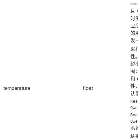
omn
且 
时
应
的
发
采
性
越
围：
和
性
temperature
float
认
Rea
Qwe
Rea
Qwe
系列
核