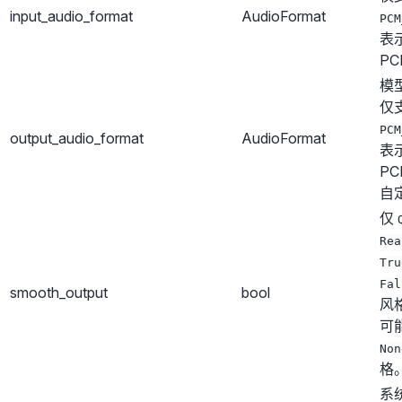
input_audio_format
AudioFormat
PCM
表示
P
模
仅
PCM
output_audio_format
AudioFormat
表示
P
自
仅
Rea
Tru
Fal
smooth_output
bool
风
可
Non
格
系