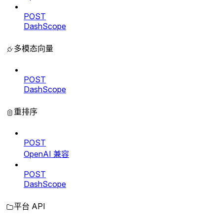
POST
DashScope
多模态向量
POST
DashScope
重排序
POST
OpenAI 兼容
POST
DashScope
平台 API