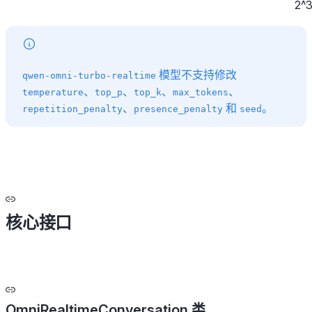
2^
模型不支持修改
qwen-omni-turbo-realtime
、
、
、
、
temperature
top_p
top_k
max_tokens
、
和
。
repetition_penalty
presence_penalty
seed
核心接口
OmniRealtimeConversation 类