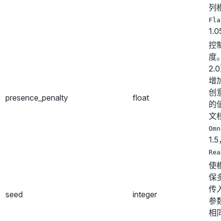
列
Fla
1.
控
度。
2
增
创
presence_penalty
float
的
文
Omn
1.
Rea
使
保
传入
seed
integer
参
相