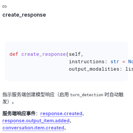
create_response
def
 create_response
(
self
,
                    instructions
: 
str
 =
 N
                    output_modalities
: li
指示服务端创建模型响应（启用
时自动触
turn_detection
发）。
服务端响应事件
：
response.created
、
response.output_item.added
、
conversation.item.created
、