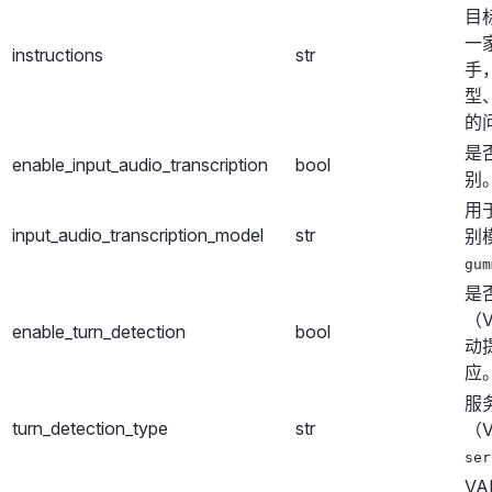
目
一
instructions
str
手
型
的
是
enable_input_audio_transcription
bool
别
用
input_audio_transcription_model
str
别
gum
是
（
enable_turn_detection
bool
动
应
服
turn_detection_type
str
（
ser
V