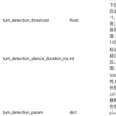
下
应
-
turn_detection_threshold
float
音
容
值：
1.
标
超
turn_detection_silence_duration_ms
int
应
围：
V
传
外
idl
静
在
turn_detection_param
dict
plu