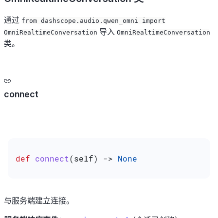
通过
from dashscope.audio.qwen_omni import
导入
OmniRealtimeConversation
OmniRealtimeConversation
类。
connect
def
 connect
(
self
) -> 
None
与服务端建立连接。