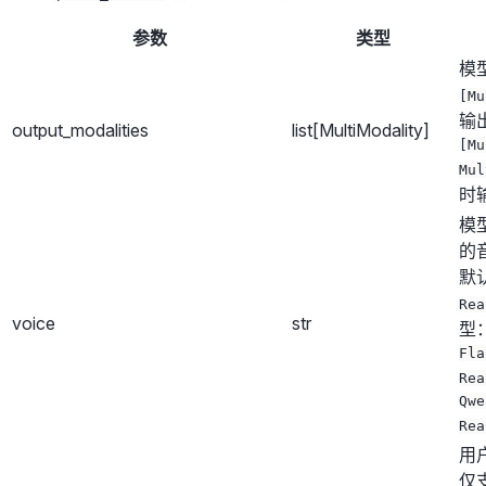
参数
类型
模
[Mu
输
output_modalities
list[MultiModality]
[Mu
Mul
时
模
的
默
Rea
voice
str
型
Fla
Rea
Qwe
Rea
用
仅