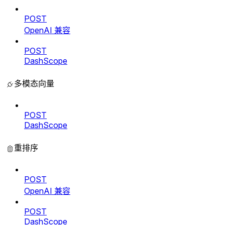
POST
OpenAI 兼容
POST
DashScope
多模态向量
POST
DashScope
重排序
POST
OpenAI 兼容
POST
DashScope