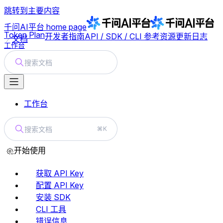
跳转到主要内容
千问AI平台
home page
Token Plan
开发者指南
API / SDK / CLI 参考
资源
更新日志
文档
工作台
搜索文档
工作台
搜索文档
⌘K
开始使用
获取 API Key
配置 API Key
安装 SDK
CLI 工具
错误信息