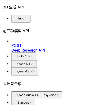
3D 生成 API
Tripo
专项模型 API
POST
Deep Research API
GUI-Plus
Qwen-MT
Qwen-OCR
语音合成
Qwen-Audio-TTS/CosyVoice
Sambert