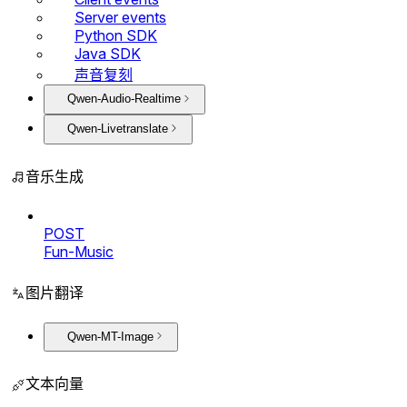
Server events
Python SDK
Java SDK
声音复刻
Qwen-Audio-Realtime
Qwen-Livetranslate
音乐生成
POST
Fun-Music
图片翻译
Qwen-MT-Image
文本向量