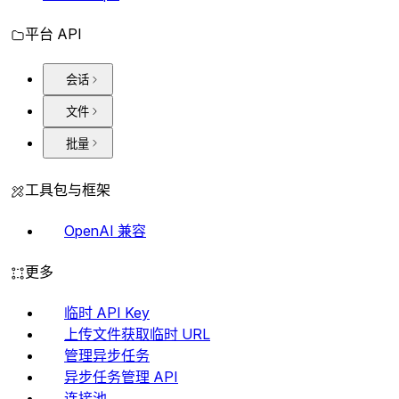
平台 API
会话
文件
批量
工具包与框架
OpenAI 兼容
更多
临时 API Key
上传文件获取临时 URL
管理异步任务
异步任务管理 API
连接池