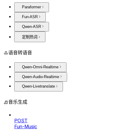
Paraformer
Fun-ASR
Qwen-ASR
定制热词
语音转语音
Qwen-Omni-Realtime
Qwen-Audio-Realtime
Qwen-Livetranslate
音乐生成
POST
Fun-Music