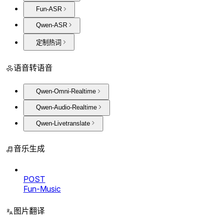
Fun-ASR
Qwen-ASR
定制热词
语音转语音
Qwen-Omni-Realtime
Qwen-Audio-Realtime
Qwen-Livetranslate
音乐生成
POST
Fun-Music
图片翻译