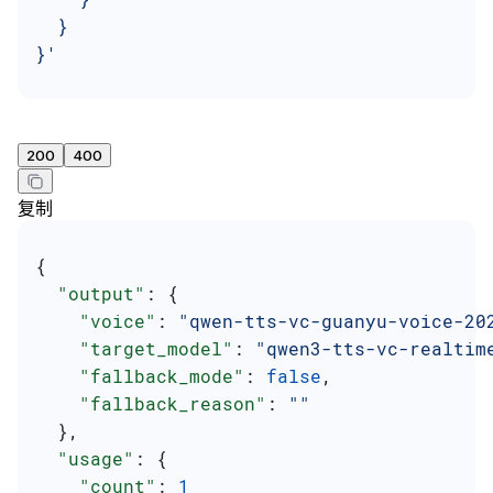
  }
}'
200
400
复制
{
  "output"
: {
    "voice"
: 
"qwen-tts-vc-guanyu-voice-20
    "target_model"
: 
"qwen3-tts-vc-realtim
    "fallback_mode"
: 
false
,
    "fallback_reason"
: 
""
  },
  "usage"
: {
    "count"
: 
1