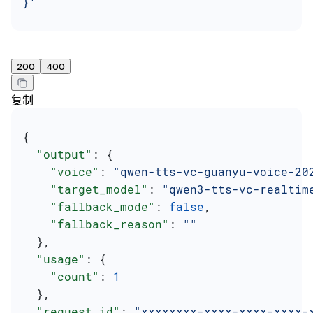
}'
200
400
复制
{
  "output"
: {
    "voice"
: 
"qwen-tts-vc-guanyu-voice-20
    "target_model"
: 
"qwen3-tts-vc-realtim
    "fallback_mode"
: 
false
,
    "fallback_reason"
: 
""
  },
  "usage"
: {
    "count"
: 
1
  },
  "request_id"
: 
"xxxxxxxx-xxxx-xxxx-xxxx-