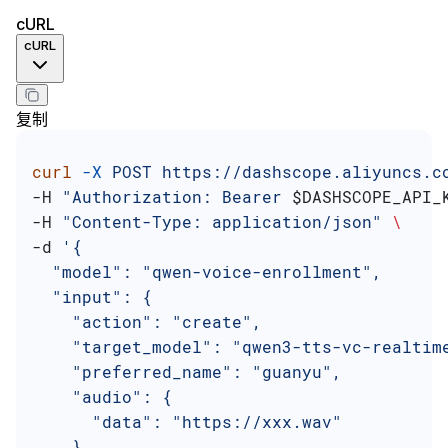
cURL
cURL
复制
curl
 -X
 POST
 https://dashscope.aliyuncs.c
-H 
"Authorization: Bearer 
$DASHSCOPE_API_
-H 
"Content-Type: application/json"
 \
-d 
'{
  "model": "qwen-voice-enrollment",
  "input": {
    "action": "create",
    "target_model": "qwen3-tts-vc-realtim
    "preferred_name": "guanyu",
    "audio": {
      "data": "https://xxx.wav"
    }