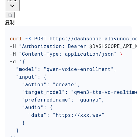
复制
curl
 -X
 POST
 https://dashscope.aliyuncs.c
-H 
"Authorization: Bearer 
$DASHSCOPE_API_
-H 
"Content-Type: application/json"
 \
-d 
'{
  "model": "qwen-voice-enrollment",
  "input": {
    "action": "create",
    "target_model": "qwen3-tts-vc-realtim
    "preferred_name": "guanyu",
    "audio": {
      "data": "https://xxx.wav"
    }
  }