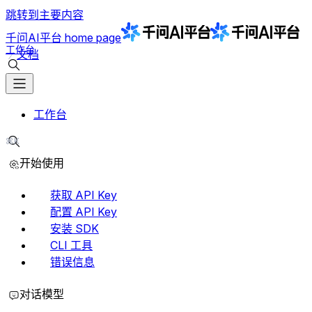
跳转到主要内容
千问AI平台
home page
工作台
文档
搜索文档
工作台
⌘K
搜索文档
开始使用
获取 API Key
配置 API Key
安装 SDK
CLI 工具
错误信息
对话模型