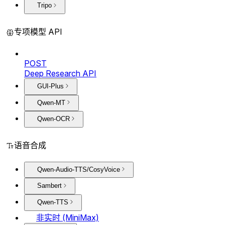
Tripo
专项模型 API
POST
Deep Research API
GUI-Plus
Qwen-MT
Qwen-OCR
语音合成
Qwen-Audio-TTS/CosyVoice
Sambert
Qwen-TTS
非实时 (MiniMax)