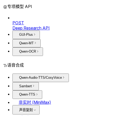
专项模型 API
POST
Deep Research API
GUI-Plus
Qwen-MT
Qwen-OCR
语音合成
Qwen-Audio-TTS/CosyVoice
Sambert
Qwen-TTS
非实时 (MiniMax)
声音复刻