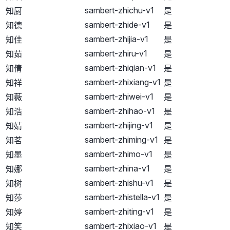
sambert-zhichu-v1
知厨
是
sambert-zhide-v1
知德
是
sambert-zhijia-v1
知佳
是
sambert-zhiru-v1
知茹
是
sambert-zhiqian-v1
知倩
是
sambert-zhixiang-v1
知祥
是
sambert-zhiwei-v1
知薇
是
sambert-zhihao-v1
知浩
是
sambert-zhijing-v1
知婧
是
sambert-zhiming-v1
知茗
是
sambert-zhimo-v1
知墨
是
sambert-zhina-v1
知娜
是
sambert-zhishu-v1
知树
是
sambert-zhistella-v1
知莎
是
sambert-zhiting-v1
知婷
是
sambert-zhixiao-v1
知笑
是