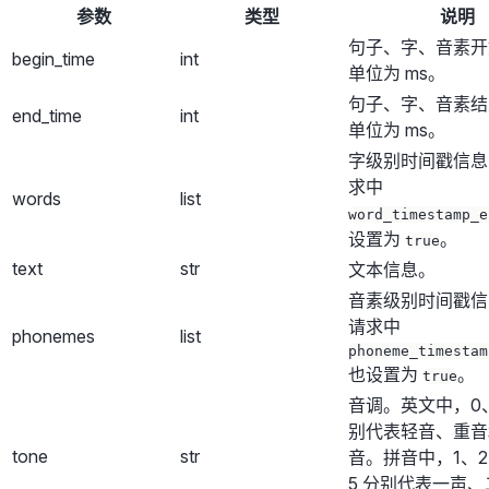
参数
类型
说明
句子、字、音素开
begin_time
int
单位为 ms。
句子、字、音素结
end_time
int
单位为 ms。
字级别时间戳信息
求中
words
list
word_timestamp_e
设置为
。
true
text
str
文本信息。
音素级别时间戳信
请求中
phonemes
list
phoneme_timestam
也设置为
。
true
音调。英文中，0、
别代表轻音、重音
tone
str
音。拼音中，1、2
5 分别代表一声