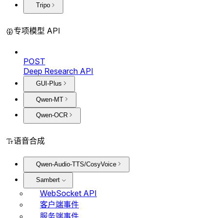
Tripo
专项模型 API
POST
Deep Research API
GUI-Plus
Qwen-MT
Qwen-OCR
语音合成
Qwen-Audio-TTS/CosyVoice
Sambert
WebSocket API
客户端事件
服务端事件