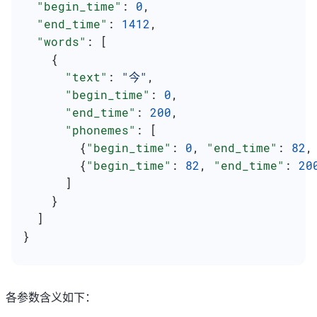
  "begin_time"
: 
0
,
  "end_time"
: 
1412
,
  "words"
: [
    {
      "text"
: 
"今"
,
      "begin_time"
: 
0
,
      "end_time"
: 
200
,
      "phonemes"
: [
        {
"begin_time"
: 
0
, 
"end_time"
: 
82
,
        {
"begin_time"
: 
82
, 
"end_time"
: 
20
      ]
    }
  ]
}
各参数含义如下：