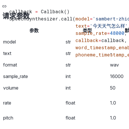
callback 
=
 Callback()
请求参数
SpeechSynthesizer.call(
model
=
'sambert-zhi
                       text
=
'今天天气怎么样'
参数
类型
                       sample_rate
=
48000
,
                       callback
=
callback,
model
str
-
                       word_timestamp_ena
text
str
-
                       phoneme_timestamp_
format
str
wav
sample_rate
int
16000
volume
int
50
rate
float
1.0
pitch
float
1.0