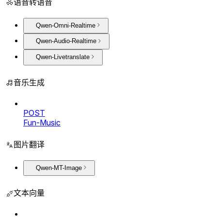
语音转语音
Qwen-Omni-Realtime
Qwen-Audio-Realtime
Qwen-Livetranslate
音乐生成
POST
Fun-Music
图片翻译
Qwen-MT-Image
文本向量