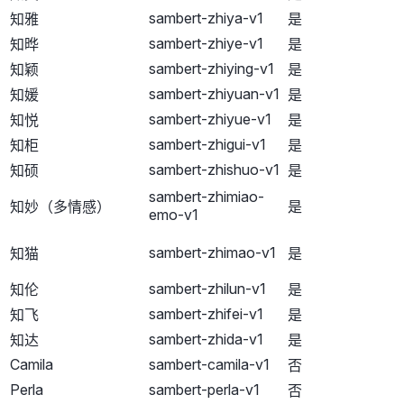
sambert-zhiya-v1
知雅
是
sambert-zhiye-v1
知晔
是
sambert-zhiying-v1
知颖
是
sambert-zhiyuan-v1
知媛
是
sambert-zhiyue-v1
知悦
是
sambert-zhigui-v1
知柜
是
sambert-zhishuo-v1
知硕
是
sambert-zhimiao-
知妙（多情感）
是
emo-v1
sambert-zhimao-v1
知猫
是
sambert-zhilun-v1
知伦
是
sambert-zhifei-v1
知飞
是
sambert-zhida-v1
知达
是
Camila
sambert-camila-v1
否
Perla
sambert-perla-v1
否