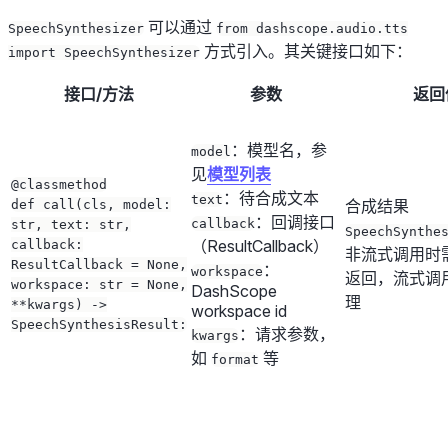
可以通过
SpeechSynthesizer
from dashscope.audio.tts
方式引入。其关键接口如下：
import SpeechSynthesizer
接口/方法
参数
返回
：模型名，参
model
见
模型列表
@classmethod
：待合成文本
text
合成结果
def call(cls, model:
：回调接口
callback
str, text: str,
SpeechSynthe
（ResultCallback）
callback:
非流式调用时
ResultCallback = None,
：
workspace
返回，流式调
workspace: str = None,
DashScope
理
**kwargs) ->
workspace id
SpeechSynthesisResult:
：请求参数，
kwargs
如
等
format