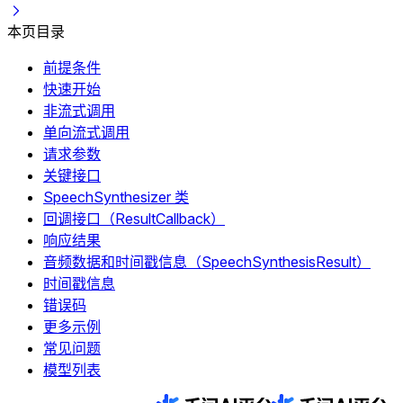
本页目录
前提条件
快速开始
非流式调用
单向流式调用
请求参数
关键接口
SpeechSynthesizer 类
回调接口（ResultCallback）
响应结果
音频数据和时间戳信息（SpeechSynthesisResult）
时间戳信息
错误码
更多示例
常见问题
模型列表