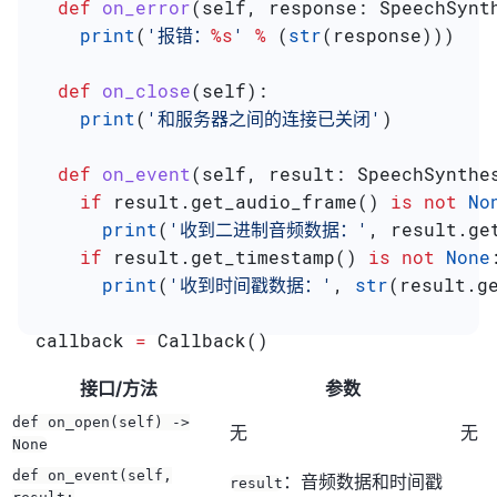
  def
 on_error
(
self
, 
response
: SpeechSynt
    print
(
'报错：
%s
'
 %
 (
str
(response)))
  def
 on_close
(
self
):
    print
(
'和服务器之间的连接已关闭'
)
  def
 on_event
(
self
, 
result
: SpeechSynthe
    if
 result.get_audio_frame() 
is
 not
 No
      print
(
'收到二进制音频数据：'
, result.ge
    if
 result.get_timestamp() 
is
 not
 None
      print
(
'收到时间戳数据：'
, 
str
(result.g
callback 
=
 Callback()
接口/方法
参数
def on_open(self) ->
无
无
None
def on_event(self,
：音频数据和时间戳
result