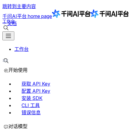
跳转到主要内容
千问AI平台
home page
工作台
文档
搜索文档
工作台
⌘K
搜索文档
开始使用
获取 API Key
配置 API Key
安装 SDK
CLI 工具
错误信息
对话模型