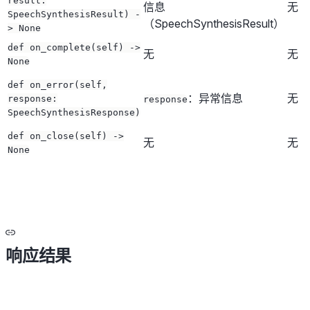
result:
信息
无
SpeechSynthesisResult) -
（SpeechSynthesisResult）
> None
def on_complete(self) ->
无
无
None
def on_error(self,
：异常信息
无
response:
response
SpeechSynthesisResponse)
def on_close(self) ->
无
无
None
响应结果