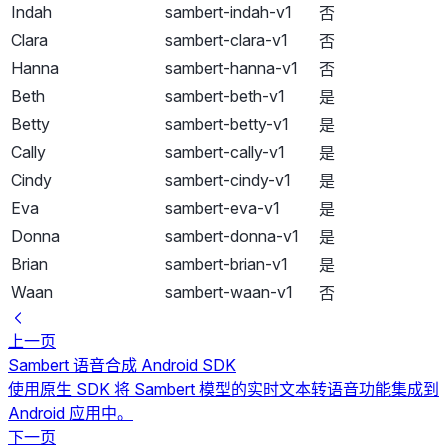
Indah
sambert-indah-v1
否
Clara
sambert-clara-v1
否
Hanna
sambert-hanna-v1
否
Beth
sambert-beth-v1
是
Betty
sambert-betty-v1
是
Cally
sambert-cally-v1
是
Cindy
sambert-cindy-v1
是
Eva
sambert-eva-v1
是
Donna
sambert-donna-v1
是
Brian
sambert-brian-v1
是
Waan
sambert-waan-v1
否
上一页
Sambert 语音合成 Android SDK
使用原生 SDK 将 Sambert 模型的实时文本转语音功能集成到
Android 应用中。
下一页