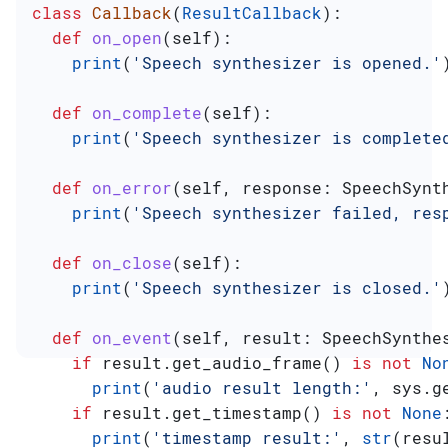
class
 Callback
(
ResultCallback
):
  def
 on_open
(
self
):
    print
(
'Speech synthesizer is opened.'
  def
 on_complete
(
self
):
    print
(
'Speech synthesizer is complete
  def
 on_error
(
self
, 
response
: SpeechSynt
    print
(
'Speech synthesizer failed, res
  def
 on_close
(
self
):
    print
(
'Speech synthesizer is closed.'
  def
 on_event
(
self
, 
result
: SpeechSynthe
    if
 result.get_audio_frame() 
is
 not
 No
      print
(
'audio result length:'
, sys.g
    if
 result.get_timestamp() 
is
 not
 None
      print
(
'timestamp result:'
, 
str
(resu