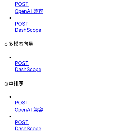
POST
OpenAI 兼容
POST
DashScope
多模态向量
POST
DashScope
重排序
POST
OpenAI 兼容
POST
DashScope