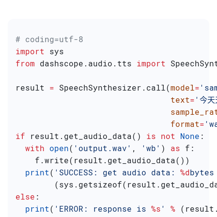
# coding=utf-8
import
 sys
from
 dashscope.audio.tts 
import
 SpeechSyn
result 
=
 SpeechSynthesizer.call(
model
=
'sa
                                text
=
'今天
                                sample_ra
                                format
=
'w
if
 result.get_audio_data() 
is
 not
 None
:
  with
 open
(
'output.wav'
, 
'wb'
) 
as
 f:
    f.write(result.get_audio_data())
  print
(
'SUCCESS: get audio data: 
%d
bytes
        (sys.getsizeof(result.get_audio_d
else
:
  print
(
'ERROR: response is 
%s
'
 %
 (result