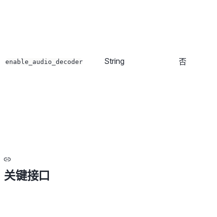
String
否
enable_audio_decoder
关键接口