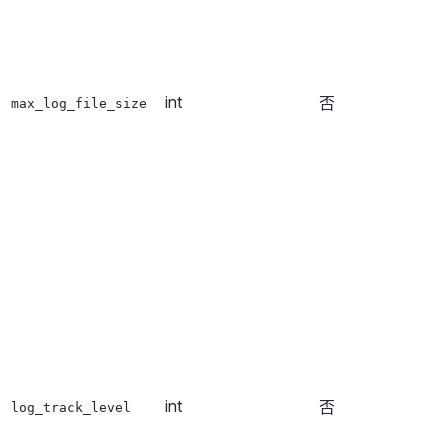
int
否
max_log_file_size
int
否
log_track_level