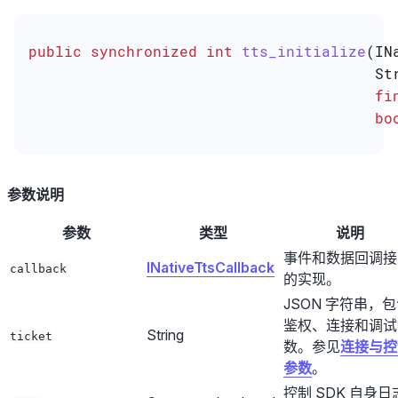
public
 synchronized
 int
 tts_initialize
(
IN
                                       St
                                       fi
                                       bo
参数说明
参数
类型
说明
事件和数据回调接
INativeTtsCallback
callback
的实现。
JSON 字符串，
鉴权、连接和调试
String
ticket
数。参见
连接与控
参数
。
控制 SDK 自身日