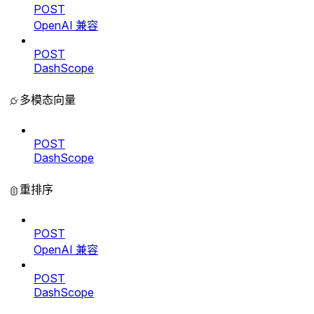
POST
OpenAI 兼容
POST
DashScope
多模态向量
POST
DashScope
重排序
POST
OpenAI 兼容
POST
DashScope