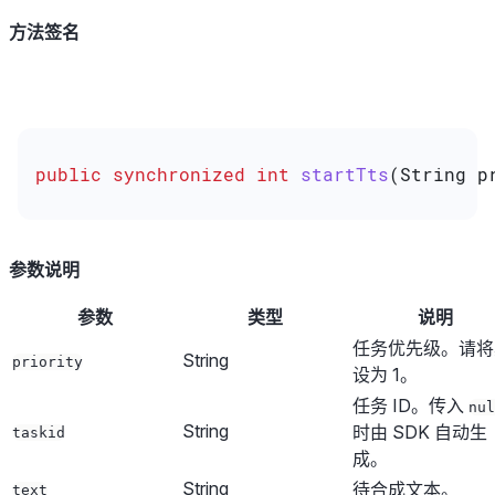
方法签名
public
 synchronized
 int
 startTts
(
String
 p
参数说明
参数
类型
说明
任务优先级。请将
String
priority
设为 1。
任务 ID。传入
nul
String
时由 SDK 自动生
taskid
成。
String
待合成文本。
text