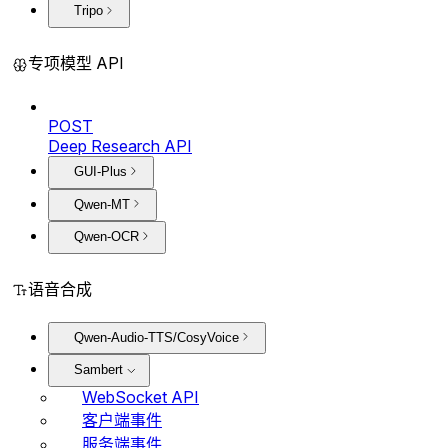
Tripo
专项模型 API
POST
Deep Research API
GUI-Plus
Qwen-MT
Qwen-OCR
语音合成
Qwen-Audio-TTS/CosyVoice
Sambert
WebSocket API
客户端事件
服务端事件