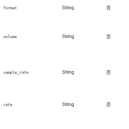
String
否
format
String
否
volume
String
否
sample_rate
String
否
rate