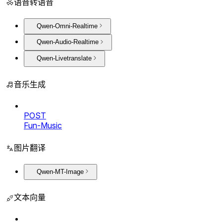
语音转语音
Qwen-Omni-Realtime
Qwen-Audio-Realtime
Qwen-Livetranslate
音乐生成
POST
Fun-Music
图片翻译
Qwen-MT-Image
文本向量