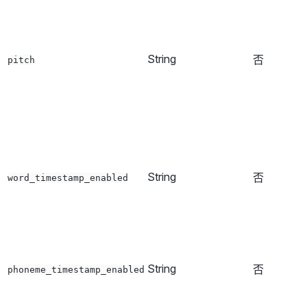
String
否
pitch
String
否
word_timestamp_enabled
String
否
phoneme_timestamp_enabled