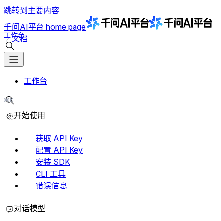
跳转到主要内容
千问AI平台
home page
工作台
文档
搜索文档
工作台
⌘K
搜索文档
开始使用
获取 API Key
配置 API Key
安装 SDK
CLI 工具
错误信息
对话模型