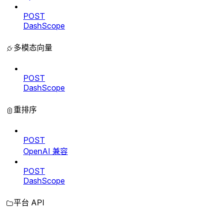
POST
DashScope
多模态向量
POST
DashScope
重排序
POST
OpenAI 兼容
POST
DashScope
平台 API