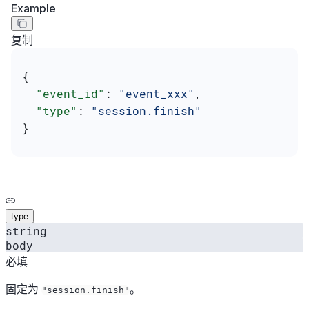
Example
复制
{
  "event_id"
: 
"event_xxx"
,
  "type"
: 
"session.finish"
}
type
string
body
必填
固定为
。
"session.finish"