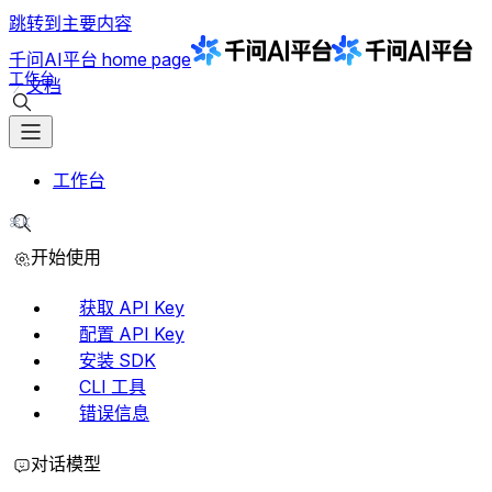
跳转到主要内容
千问AI平台
home page
工作台
文档
搜索文档
工作台
⌘K
搜索文档
开始使用
获取 API Key
配置 API Key
安装 SDK
CLI 工具
错误信息
对话模型