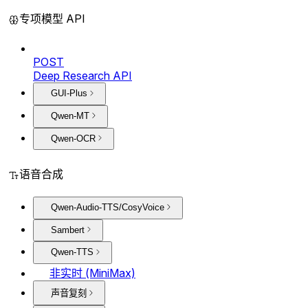
专项模型 API
POST
Deep Research API
GUI-Plus
Qwen-MT
Qwen-OCR
语音合成
Qwen-Audio-TTS/CosyVoice
Sambert
Qwen-TTS
非实时 (MiniMax)
声音复刻