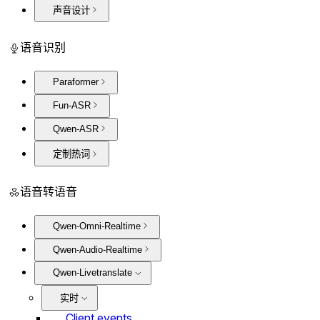
声音设计
语音识别
Paraformer
Fun-ASR
Qwen-ASR
定制热词
语音转语音
Qwen-Omni-Realtime
Qwen-Audio-Realtime
Qwen-Livetranslate
实时
Client events