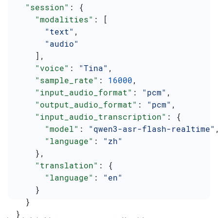
  "session"
: {
    "modalities"
: [
      "text"
,
      "audio"
    ],
    "voice"
: 
"Tina"
,
    "sample_rate"
: 
16000
,
    "input_audio_format"
: 
"pcm"
,
    "output_audio_format"
: 
"pcm"
,
    "input_audio_transcription"
: {
      "model"
: 
"qwen3-asr-flash-realtime"
      "language"
: 
"zh"
    },
    "translation"
: {
      "language"
: 
"en"
    }
  }
}