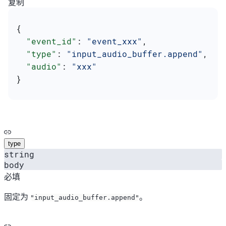
复制
{
  "event_id"
: 
"event_xxx"
,
  "type"
: 
"input_audio_buffer.append"
,
  "audio"
: 
"xxx"
}
type
string
body
必填
固定为
。
"input_audio_buffer.append"