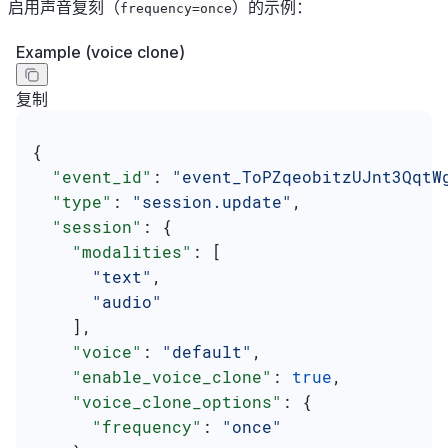
启用声音复刻（
）的示例：
frequency=once
Example (voice clone)
复制
{
  "event_id"
: 
"event_ToPZqeobitzUJnt3QqtW
  "type"
: 
"session.update"
,
  "session"
: {
    "modalities"
: [
      "text"
,
      "audio"
    ],
    "voice"
: 
"default"
,
    "enable_voice_clone"
: 
true
,
    "voice_clone_options"
: {
      "frequency"
: 
"once"