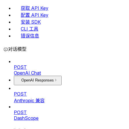
获取 API Key
配置 API Key
安装 SDK
CLI 工具
错误信息
对话模型
POST
OpenAI Chat
OpenAI Responses
POST
Anthropic 兼容
POST
DashScope