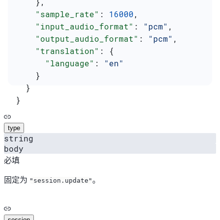
    },
    "sample_rate"
: 
16000
,
    "input_audio_format"
: 
"pcm"
,
    "output_audio_format"
: 
"pcm"
,
    "translation"
: {
      "language"
: 
"en"
    }
  }
}
type
string
body
必填
固定为
。
"session.update"
session