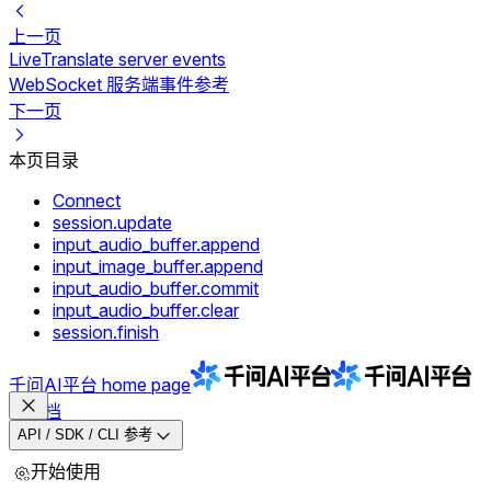
上一页
LiveTranslate server events
WebSocket 服务端事件参考
下一页
本页目录
Connect
session.update
input_audio_buffer.append
input_image_buffer.append
input_audio_buffer.commit
input_audio_buffer.clear
session.finish
千问AI平台
home page
文档
API / SDK / CLI 参考
开始使用