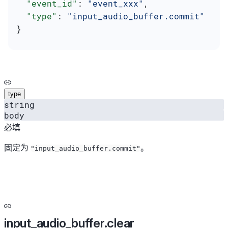
  "event_id"
: 
"event_xxx"
,
  "type"
: 
"input_audio_buffer.commit"
}
type
string
body
必填
固定为
。
"input_audio_buffer.commit"
input_audio_buffer.clear