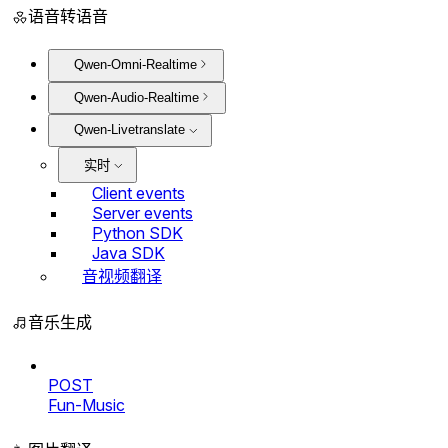
语音转语音
Qwen-Omni-Realtime
Qwen-Audio-Realtime
Qwen-Livetranslate
实时
Client events
Server events
Python SDK
Java SDK
音视频翻译
音乐生成
POST
Fun-Music