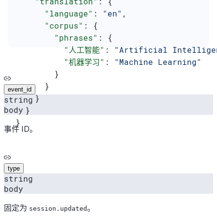
    "translation"
: {
      "language"
: 
"en"
,
      "corpus"
: {
        "phrases"
: {
          "人工智能"
: 
"Artificial Intellige
          "机器学习"
: 
"Machine Learning"
        }
      }
event_id
    }
string
body
  }
}
事件 ID。
type
string
body
固定为
。
session.updated