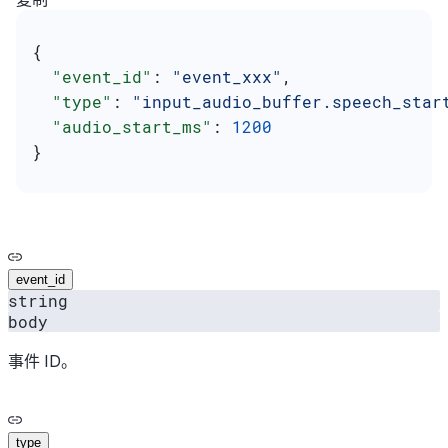
{
  "event_id"
: 
"event_xxx"
,
  "type"
: 
"input_audio_buffer.speech_star
  "audio_start_ms"
: 
1200
}
event_id
string
body
事件 ID。
type