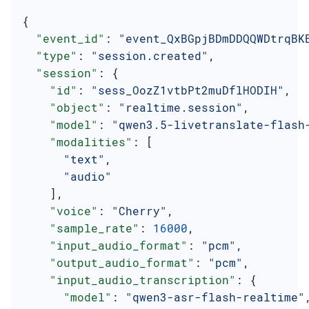
{
  "event_id"
: 
"event_QxBGpjBDmDDQQWDtrqBK
  "type"
: 
"session.created"
,
  "session"
: {
    "id"
: 
"sess_OozZ1vtbPt2muDflHODIH"
,
    "object"
: 
"realtime.session"
,
    "model"
: 
"qwen3.5-livetranslate-flash
    "modalities"
: [
      "text"
,
      "audio"
    ],
    "voice"
: 
"Cherry"
,
    "sample_rate"
: 
16000
,
    "input_audio_format"
: 
"pcm"
,
    "output_audio_format"
: 
"pcm"
,
    "input_audio_transcription"
: {
      "model"
: 
"qwen3-asr-flash-realtime"