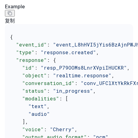
Example
复制
{
  "event_id"
: 
"event_L8hHVI5jYis6BzAjnPWJ
  "type"
: 
"response.created"
,
  "response"
: {
    "id"
: 
"resp_P79OOMs8LnrXVpiIHUCKR"
,
    "object"
: 
"realtime.response"
,
    "conversation_id"
: 
"conv_UFClXtYkRkFX
    "status"
: 
"in_progress"
,
    "modalities"
: [
      "text"
,
      "audio"
    ],
    "voice"
: 
"Cherry"
,
    "output_audio_format"
: 
"pcm"
,