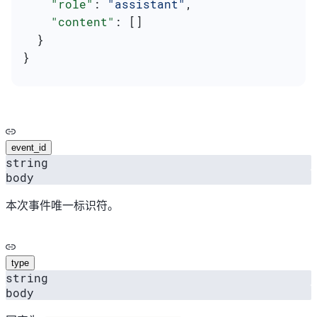
    "role"
: 
"assistant"
,
    "content"
: []
  }
}
event_id
string
body
本次事件唯一标识符。
type
string
body