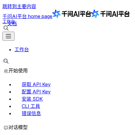
跳转到主要内容
千问AI平台
home page
工作台
文档
搜索文档
工作台
⌘K
搜索文档
开始使用
获取 API Key
配置 API Key
安装 SDK
CLI 工具
错误信息
对话模型