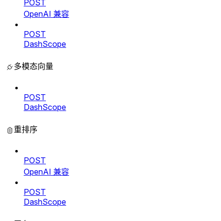
POST
OpenAI 兼容
POST
DashScope
多模态向量
POST
DashScope
重排序
POST
OpenAI 兼容
POST
DashScope