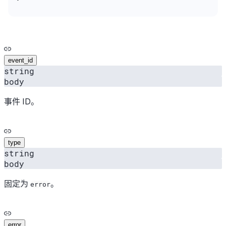
event_id
string
body
事件 ID。
type
string
body
固定为
。
error
error