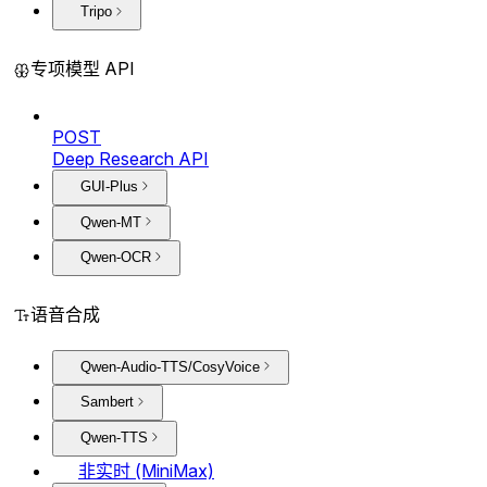
Tripo
专项模型 API
POST
Deep Research API
GUI-Plus
Qwen-MT
Qwen-OCR
语音合成
Qwen-Audio-TTS/CosyVoice
Sambert
Qwen-TTS
非实时 (MiniMax)