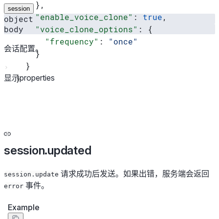
    },
session
    "enable_voice_clone"
: 
true
,
object
body
    "voice_clone_options"
: {
      "frequency"
: 
"once"
会话配置。
    }
  }
显示properties
}
session.updated
请求成功后发送。如果出错，服务端会返回
session.update
事件。
error
Example