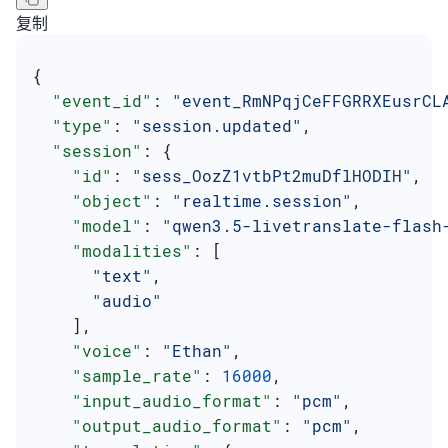
复制
{
  "event_id"
: 
"event_RmNPqjCeFFGRRXEusrCL
  "type"
: 
"session.updated"
,
  "session"
: {
    "id"
: 
"sess_OozZ1vtbPt2muDflHODIH"
,
    "object"
: 
"realtime.session"
,
    "model"
: 
"qwen3.5-livetranslate-flash
    "modalities"
: [
      "text"
,
      "audio"
    ],
    "voice"
: 
"Ethan"
,
    "sample_rate"
: 
16000
,
    "input_audio_format"
: 
"pcm"
,
    "output_audio_format"
: 
"pcm"
,