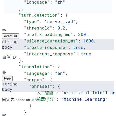
      "language"
: 
"zh"
    },
    "turn_detection"
: {
      "type"
: 
"server_vad"
,
      "threshold"
: 
0.2
,
      "prefix_padding_ms"
: 
300
,
event_id
      "silence_duration_ms"
: 
1000
,
string
body
      "create_response"
: 
true
,
      "interrupt_response"
: 
true
事件 ID。
    },
    "translation"
: {
      "language"
: 
"en"
,
type
      "corpus"
: {
string
        "phrases"
: {
body
          "人工智能"
: 
"Artificial Intellige
          "机器学习"
: 
"Machine Learning"
固定为
。
session.created
        }
      }