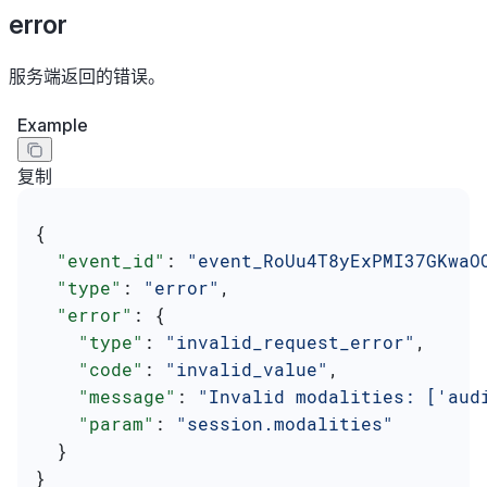
error
服务端返回的错误。
Example
复制
{
  "event_id"
: 
"event_RoUu4T8yExPMI37GKwaO
  "type"
: 
"error"
,
  "error"
: {
    "type"
: 
"invalid_request_error"
,
    "code"
: 
"invalid_value"
,
    "message"
: 
"Invalid modalities: ['aud
    "param"
: 
"session.modalities"
  }
}