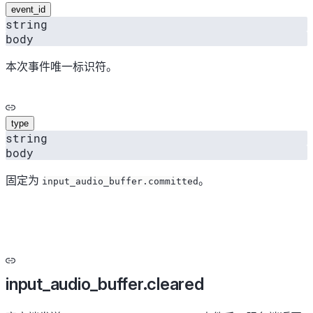
event_id
string
body
本次事件唯一标识符。
type
string
body
固定为
。
input_audio_buffer.committed
input_audio_buffer.cleared