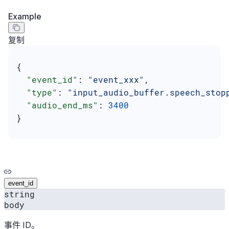
Example
复制
{
  "event_id"
: 
"event_xxx"
,
  "type"
: 
"input_audio_buffer.speech_stop
  "audio_end_ms"
: 
3400
}
event_id
string
body
事件 ID。