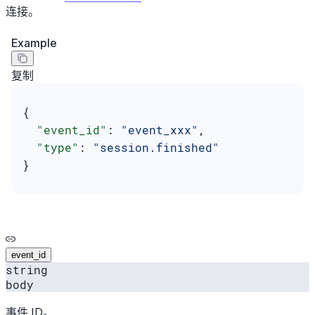
连接。
Example
复制
{
  "event_id"
: 
"event_xxx"
,
  "type"
: 
"session.finished"
}
event_id
string
body
事件 ID。