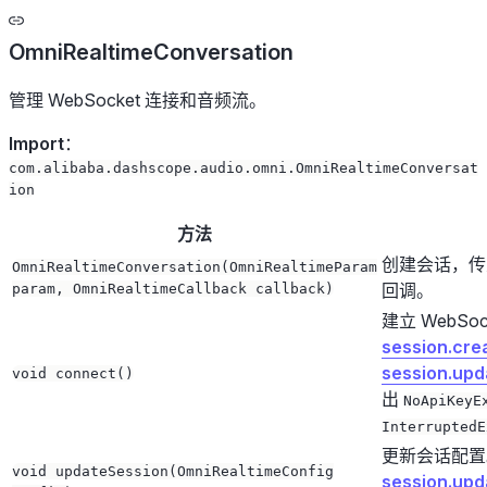
OmniRealtimeConversation
管理 WebSocket 连接和音频流。
Import
：
com.alibaba.dashscope.audio.omni.OmniRealtimeConversat
ion
方法
创建会话，传
OmniRealtimeConversation(OmniRealtimeParam
回调。
param, OmniRealtimeCallback callback)
建立 WebSo
session.cre
session.upd
void connect()
出
NoApiKeyE
InterruptedE
更新会话配置
void updateSession(OmniRealtimeConfig
session.upd