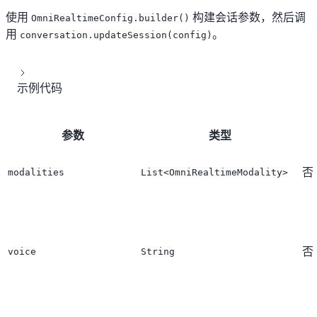
使用
构建会话参数，然后调
OmniRealtimeConfig.builder()
用
。
conversation.updateSession(config)
示例代码
参数
类型
否
modalities
List<OmniRealtimeModality>
否
voice
String