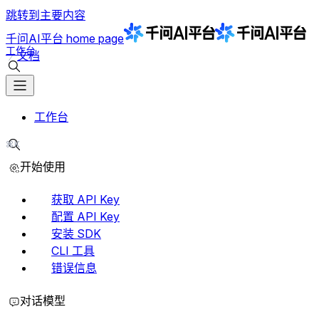
跳转到主要内容
千问AI平台
home page
工作台
文档
搜索文档
工作台
⌘K
搜索文档
开始使用
获取 API Key
配置 API Key
安装 SDK
CLI 工具
错误信息
对话模型