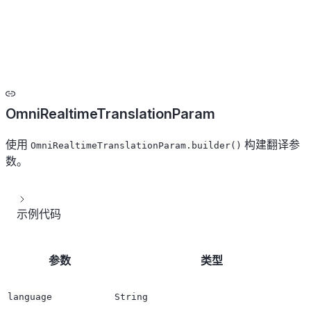
OmniRealtimeTranslationParam
使用
构建翻译参
OmniRealtimeTranslationParam.builder()
数。
示例代码
参数
类型
language
String