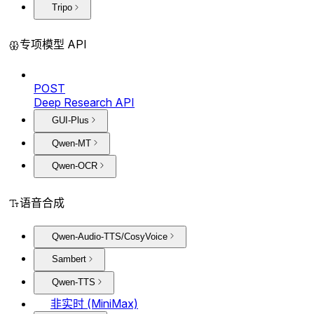
Tripo
专项模型 API
POST
Deep Research API
GUI-Plus
Qwen-MT
Qwen-OCR
语音合成
Qwen-Audio-TTS/CosyVoice
Sambert
Qwen-TTS
非实时 (MiniMax)