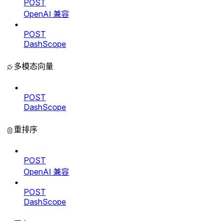
POST
OpenAI 兼容
POST
DashScope
多模态向量
POST
DashScope
重排序
POST
OpenAI 兼容
POST
DashScope