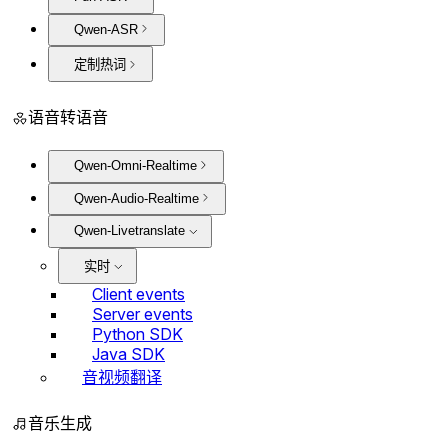
Qwen-ASR
定制热词
语音转语音
Qwen-Omni-Realtime
Qwen-Audio-Realtime
Qwen-Livetranslate
实时
Client events
Server events
Python SDK
Java SDK
音视频翻译
音乐生成