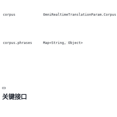
corpus
OmniRealtimeTranslationParam.Corpus
corpus.phrases
Map<String, Object>
关键接口