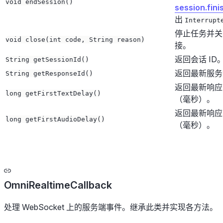
void endSession()
session.fini
出
Interrupt
停止任务并关闭 
void close(int code, String reason)
接。
返回会话 ID
String getSessionId()
返回最新服务
String getResponseId()
返回最新响应
long getFirstTextDelay()
（毫秒）。
返回最新响应
long getFirstAudioDelay()
（毫秒）。
OmniRealtimeCallback
处理 WebSocket 上的服务端事件。继承此类并实现各方法。