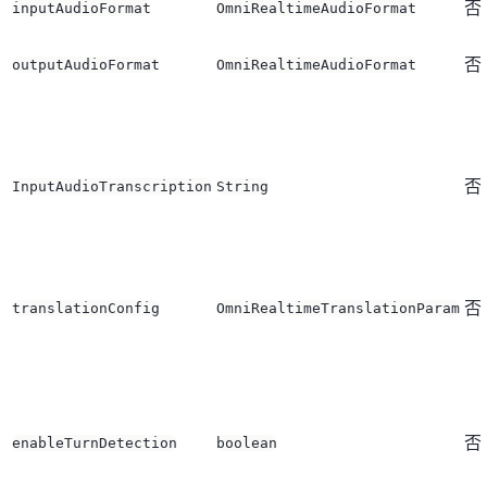
否
inputAudioFormat
OmniRealtimeAudioFormat
否
outputAudioFormat
OmniRealtimeAudioFormat
否
InputAudioTranscription
String
否
translationConfig
OmniRealtimeTranslationParam
否
enableTurnDetection
boolean